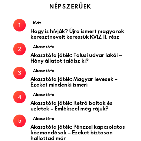
NÉPSZERŰEK
Kvíz
Hogy is hívják? Újra ismert magyarok
keresztneveit keressük KVÍZ 11. rész
Akasztófa
Akasztófa játék: Falusi udvar lakói –
Hány állatot találsz ki?
Akasztófa
Akasztófa játék: Magyar levesek –
Ezeket mindenki ismeri
Akasztófa
Akasztófa játék: Retró boltok és
üzletek – Emlékszel még rájuk?
Akasztófa
Akasztófa játék: Pénzzel kapcsolatos
közmondások – Ezeket biztosan
hallottad már