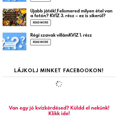
Újabb játék! Felismered milyen étel van
a fotón? KVÍZ 3. rész – ez is sikerül?
READ MORE
Régi szavak villámKVÍZ 1. rész
READ MORE
LÁJKOLJ MINKET FACEBOOKON!
Van egy jó kvízkérdésed? Küldd el nekünk!
Klikk ide!