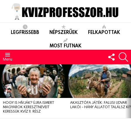
LEGFRISSEBB
NÉPSZERŰEK
FELKAPOTTAK
MOST FUTNAK
FOLLO
S
US
Menu
LEGUTÓBBIAK
HOGY IS HÍVJÁK? ÚJRA ISMERT
AKASZTÓFA JÁTÉK: FALUSI UDVAR
MAGYAROK KERESZTNEVEIT
LAKÓI – HÁNY ÁLLATOT TALÁLSZ KI
KERESSÜK KVÍZ 11. RÉSZ