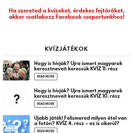
Ha szereted a kvízeket, érdekes fejtörőket,
akkor csatlakozz Facebook csoportunkhoz!
KVÍZJÁTÉKOK
Hogy is hívják? Újra ismert magyarok
keresztneveit keressük KVÍZ 11. rész
READ MORE
Hogy is hívják? Újra ismert magyarok
keresztneveit keressük KVÍZ 10. rész
READ MORE
Újabb játék! Felismered milyen étel van
a fotón? KVÍZ 4. rész – ez is sikerül?
READ MORE