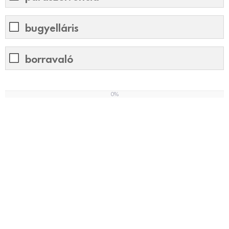
bugyelláris
borravaló
0%
0
%