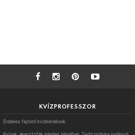
facebook
instagram
pinterest
youtube
KVÍZPROFESSZOR
Érdekes fejtörő kvízkérdések.
Kvízek, akasztófák minden témában. Tedd próbára tudásod