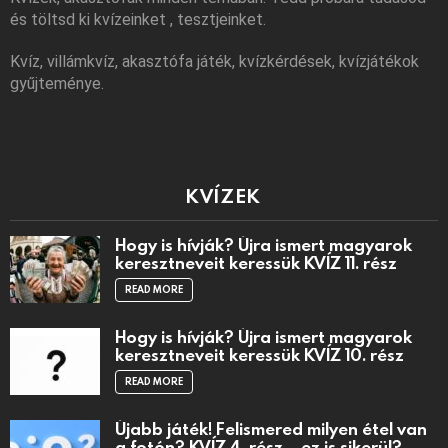
és töltsd ki kvízeinket , tesztjeinket.
Kvíz, villámkvíz, akasztófa játék, kvízkérdések, kvízjátékok
gyűjteménye.
KVÍZEK
Hogy is hívják? Újra ismert magyarok
keresztneveit keressük KVÍZ 11. rész
READ MORE
Hogy is hívják? Újra ismert magyarok
keresztneveit keressük KVÍZ 10. rész
READ MORE
Újabb játék! Felismered milyen étel van
a fotón? KVÍZ 4. rész – ez is sikerül?