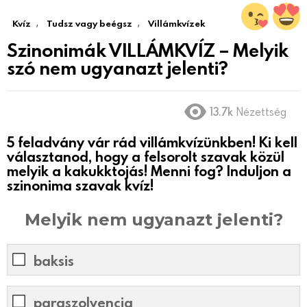
,
,
Kvíz
Tudsz vagy beégsz
Villámkvízek
Szinonimák VILLÁMKVÍZ – Melyik
szó nem ugyanazt jelenti?
13.7k
Nézettség
5 feladvány vár rád villámkvízünkben! Ki kell
választanod, hogy a felsorolt szavak közül
melyik a kakukktojás! Menni fog? Induljon a
szinonima szavak kvíz!
Melyik nem ugyanazt jelenti?
baksis
paraszolvencia