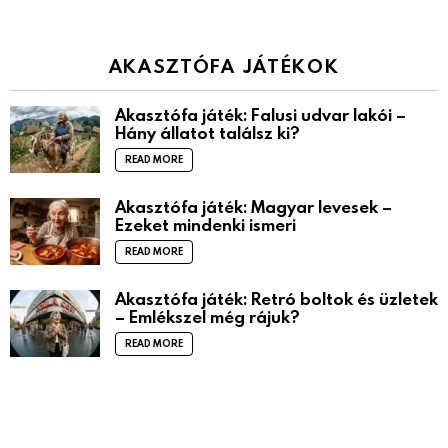
AKASZTÓFA JÁTÉKOK
Akasztófa játék: Falusi udvar lakói –
Hány állatot találsz ki?
READ MORE
Akasztófa játék: Magyar levesek –
Ezeket mindenki ismeri
READ MORE
Akasztófa játék: Retró boltok és üzletek
– Emlékszel még rájuk?
READ MORE