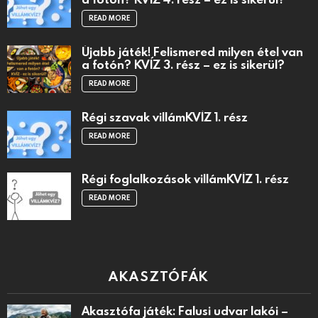
READ MORE
Újabb játék! Felismered milyen étel van
a fotón? KVÍZ 3. rész – ez is sikerül?
READ MORE
Régi szavak villámKVÍZ 1. rész
READ MORE
Régi foglalkozások villámKVÍZ 1. rész
READ MORE
AKASZTÓFÁK
Akasztófa játék: Falusi udvar lakói –