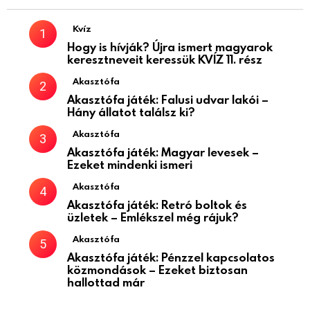
Kvíz
Hogy is hívják? Újra ismert magyarok
keresztneveit keressük KVÍZ 11. rész
Akasztófa
Akasztófa játék: Falusi udvar lakói –
Hány állatot találsz ki?
Akasztófa
Akasztófa játék: Magyar levesek –
Ezeket mindenki ismeri
Akasztófa
Akasztófa játék: Retró boltok és
üzletek – Emlékszel még rájuk?
Akasztófa
Akasztófa játék: Pénzzel kapcsolatos
közmondások – Ezeket biztosan
hallottad már