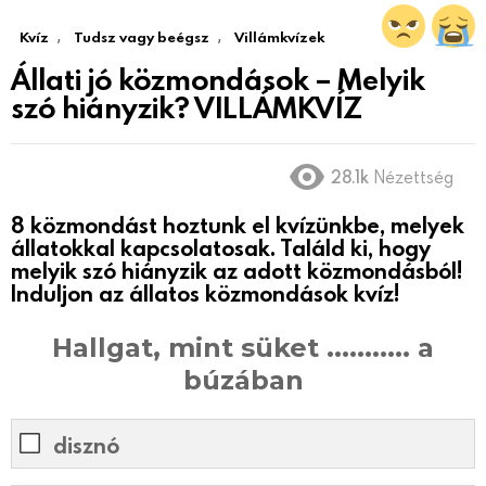
,
,
Kvíz
Tudsz vagy beégsz
Villámkvízek
Állati jó közmondások – Melyik
szó hiányzik? VILLÁMKVÍZ
28.1k
Nézettség
8 közmondást hoztunk el kvízünkbe, melyek
állatokkal kapcsolatosak. Találd ki, hogy
melyik szó hiányzik az adott közmondásból!
Induljon az állatos közmondások kvíz!
Hallgat, mint süket ........... a
búzában
disznó