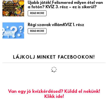
Újabb játék! Felismered milyen étel van
a fotón? KVÍZ 3. rész – ez is sikerül?
READ MORE
Régi szavak villámKVÍZ 1. rész
READ MORE
LÁJKOLJ MINKET FACEBOOKON!
Van egy jó kvízkérdésed? Küldd el nekünk!
Klikk ide!