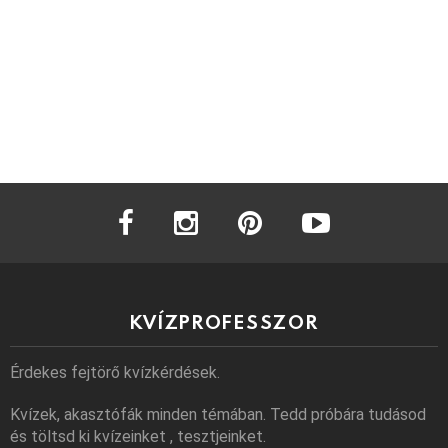
facebook
instagram
pinterest
youtube
KVÍZPROFESSZOR
Érdekes fejtörő kvízkérdések.
Kvízek, akasztófák minden témában. Tedd próbára tudásod
és töltsd ki kvízeinket , tesztjeinket.