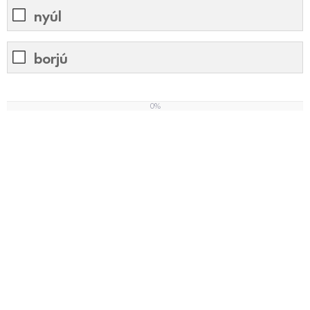
nyúl
borjú
0%
0
%