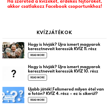
Ha szereted a kvízeket, érdekes fejtörőket,
akkor csatlakozz Facebook csoportunkhoz!
KVÍZJÁTÉKOK
Hogy is hívják? Újra ismert magyarok
keresztneveit keressük KVÍZ 11. rész
READ MORE
Hogy is hívják? Újra ismert magyarok
keresztneveit keressük KVÍZ 10. rész
READ MORE
Újabb játék! Felismered milyen étel van
a fotón? KVÍZ 4. rész – ez is sikerül?
READ MORE