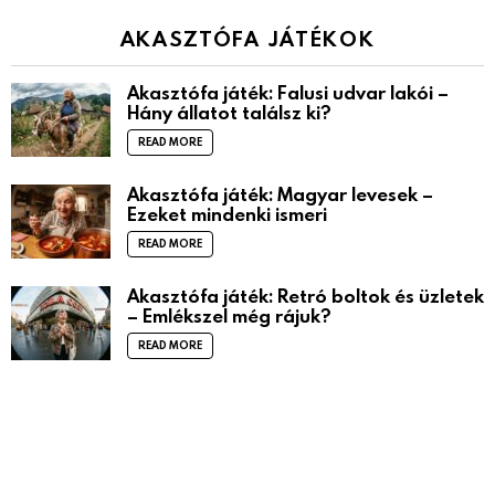
AKASZTÓFA JÁTÉKOK
Akasztófa játék: Falusi udvar lakói –
Hány állatot találsz ki?
READ MORE
Akasztófa játék: Magyar levesek –
Ezeket mindenki ismeri
READ MORE
Akasztófa játék: Retró boltok és üzletek
– Emlékszel még rájuk?
READ MORE