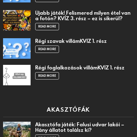
Újabb játék! Felismered milyen étel van
a fotón? KVÍZ 3. rész – ez is sikerül?
READ MORE
Régi szavak villámKVÍZ 1. rész
READ MORE
Régi foglalkozások villámKVÍZ 1. rész
READ MORE
AKASZTÓFÁK
Akasztófa játék: Falusi udvar lakói –
Hány állatot találsz ki?