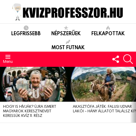
LEGFRISSEBB
NÉPSZERŰEK
FELKAPOTTAK
MOST FUTNAK
FOLLO
S
US
Menu
LEGUTÓBBIAK
HOGY IS HÍVJÁK? ÚJRA ISMERT
AKASZTÓFA JÁTÉK: FALUSI UDVAR
MAGYAROK KERESZTNEVEIT
LAKÓI – HÁNY ÁLLATOT TALÁLSZ KI
KERESSÜK KVÍZ 11. RÉSZ