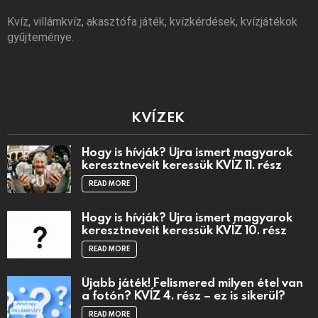
Kvíz, villámkvíz, akasztófa játék, kvízkérdések, kvízjátékok
gyűjteménye.
KVÍZEK
Hogy is hívják? Újra ismert magyarok
keresztneveit keressük KVÍZ 11. rész
READ MORE
Hogy is hívják? Újra ismert magyarok
keresztneveit keressük KVÍZ 10. rész
READ MORE
Újabb játék! Felismered milyen étel van
a fotón? KVÍZ 4. rész – ez is sikerül?
READ MORE