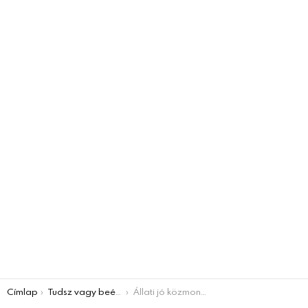
You are here:
Címlap
Tudsz vagy beégsz
Állati jó közmondások – Melyik szó hiányzik? VILLÁMKVÍZ