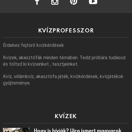
KVÍZPROFESSZOR
Érdekes fejtörő kvízkérdések.
Kvízek, akasztófák minden témában. Tedd próbára tudásod
és töltsd ki kvízeinket , tesztjeinket.
Kvíz, villámkvíz, akasztófa játék, kvízkérdések, kvízjátékok
gyűjteménye.
KVÍZEK
Hogy is hívják? Újra ismert magyarok