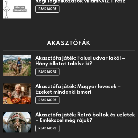
Régi foglalkozások villámKVÍZ 1. rész
READ MORE
AKASZTÓFÁK
Akasztófa játék: Falusi udvar lakói –
Hány állatot találsz ki?
READ MORE
Akasztófa játék: Magyar levesek –
Ezeket mindenki ismeri
READ MORE
Akasztófa játék: Retró boltok és üzletek
– Emlékszel még rájuk?
READ MORE