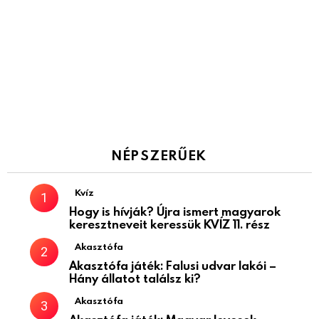
NÉPSZERŰEK
Kvíz
Hogy is hívják? Újra ismert magyarok
keresztneveit keressük KVÍZ 11. rész
Akasztófa
Akasztófa játék: Falusi udvar lakói –
Hány állatot találsz ki?
Akasztófa