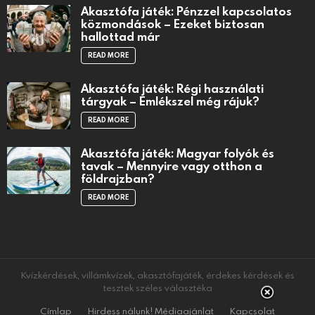
Akasztófa játék: Pénzzel kapcsolatos
közmondások – Ezeket biztosan
hallottad már
READ MORE
Akasztófa játék: Régi használati
tárgyak – Emlékszel még rájuk?
READ MORE
Akasztófa játék: Magyar folyók és
tavak – Mennyire vagy otthon a
földrajzban?
READ MORE
Kvízkérdések, villámkvízek, akasztófajáték, érdekes kérdések és
tesztek széles választéka
Címlap
Hirdess nálunk! Médiaajánlat
Kapcsolat