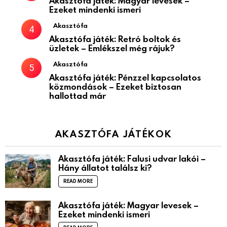
Akasztófa játék: Magyar levesek –
Ezeket mindenki ismeri
Akasztófa
Akasztófa játék: Retró boltok és
üzletek – Emlékszel még rájuk?
Akasztófa
Akasztófa játék: Pénzzel kapcsolatos
közmondások – Ezeket biztosan
hallottad már
AKASZTÓFA JÁTÉKOK
Akasztófa játék: Falusi udvar lakói –
Hány állatot találsz ki?
READ MORE
Akasztófa játék: Magyar levesek –
Ezeket mindenki ismeri