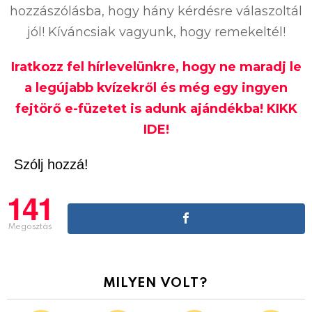
hozzászólásba, hogy hány kérdésre válaszoltál
jól! Kíváncsiak vagyunk, hogy remekeltél!
Iratkozz fel hírlevelünkre, hogy ne maradj le
a legújabb kvízekről és még egy ingyen
fejtörő e-füzetet is adunk ajándékba! KIKK
IDE!
Szólj hozzá!
141
Megosztás
MILYEN VOLT?