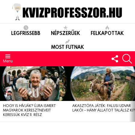
LEGFRISSEBB
NÉPSZERŰEK
FELKAPOTTAK
MOST FUTNAK
FOLLO
S
US
Menu
LEGUTÓBBIAK
HOGY IS HÍVJÁK? ÚJRA ISMERT
AKASZTÓFA JÁTÉK: FALUSI UDVAR
MAGYAROK KERESZTNEVEIT
LAKÓI – HÁNY ÁLLATOT TALÁLSZ KI
KERESSÜK KVÍZ 11. RÉSZ