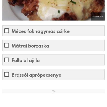
Ismert étel
Mézes fokhagymás csirke
Mátrai borzaska
Pollo al ajillo
Brassói aprópecsenye
0%
0
%