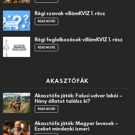
Régi szavak villámKVÍZ 1. rész
READ MORE
Régi foglalkozások villámKVÍZ 1. rész
READ MORE
AKASZTÓFÁK
Akasztófa játék: Falusi udvar lakói –
Hány állatot találsz ki?
READ MORE
Akasztófa játék: Magyar levesek –
Ezeket mindenki ismeri