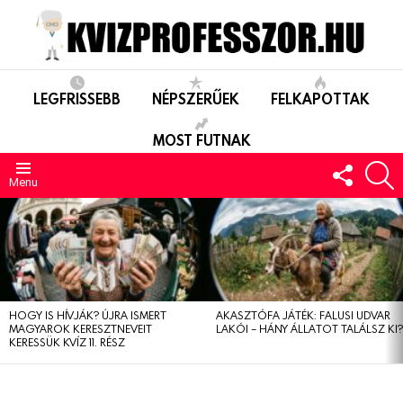
LEGFRISSEBB
NÉPSZERŰEK
FELKAPOTTAK
MOST FUTNAK
FOLLO
S
US
Menu
LEGUTÓBBIAK
HOGY IS HÍVJÁK? ÚJRA ISMERT
AKASZTÓFA JÁTÉK: FALUSI UDVAR
MAGYAROK KERESZTNEVEIT
LAKÓI – HÁNY ÁLLATOT TALÁLSZ KI
KERESSÜK KVÍZ 11. RÉSZ