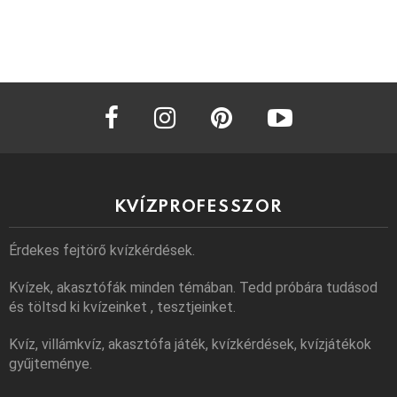
facebook
instagram
pinterest
youtube
KVÍZPROFESSZOR
Érdekes fejtörő kvízkérdések.
Kvízek, akasztófák minden témában. Tedd próbára tudásod
és töltsd ki kvízeinket , tesztjeinket.
Kvíz, villámkvíz, akasztófa játék, kvízkérdések, kvízjátékok
gyűjteménye.