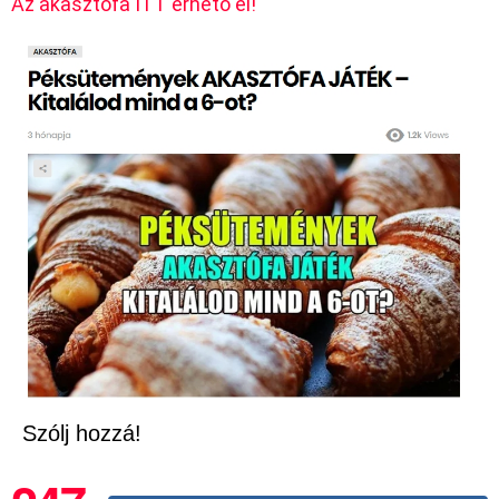
Az akasztófa ITT érhető el!
Szólj hozzá!