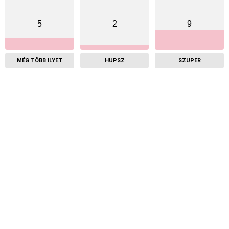
5
2
9
MÉG TÖBB ILYET
HUPSZ
SZUPER