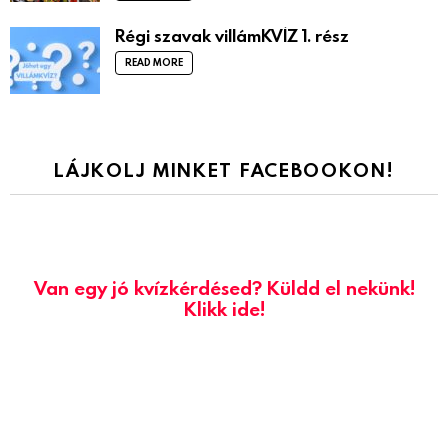
Régi szavak villámKVÍZ 1. rész
READ MORE
LÁJKOLJ MINKET FACEBOOKON!
Van egy jó kvízkérdésed? Küldd el nekünk!
Klikk ide!