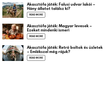
Akasztófa játék: Falusi udvar lakói –
Hány állatot találsz ki?
READ MORE
Akasztófa játék: Magyar levesek –
Ezeket mindenki ismeri
READ MORE
Akasztófa játék: Retró boltok és üzletek
– Emlékszel még rájuk?
READ MORE