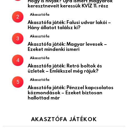
Hogy is hívják? Újra ismert magyarok
keresztneveit keressük KVÍZ 11. rész
Akasztófa
Akasztófa játék: Falusi udvar lakói –
Hány állatot találsz ki?
Akasztófa
Akasztófa játék: Magyar levesek –
Ezeket mindenki ismeri
Akasztófa
Akasztófa játék: Retró boltok és
üzletek – Emlékszel még rájuk?
Akasztófa
Akasztófa játék: Pénzzel kapcsolatos
közmondások – Ezeket biztosan
hallottad már
AKASZTÓFA JÁTÉKOK