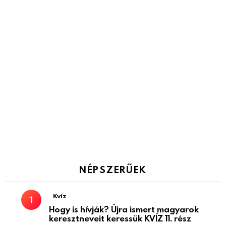
NÉPSZERŰEK
Kvíz
Hogy is hívják? Újra ismert magyarok
keresztneveit keressük KVÍZ 11. rész