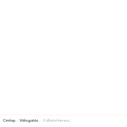
You are here:
Címlap
Válogatás
3 állatot keresünk akasztófa játékunkban!