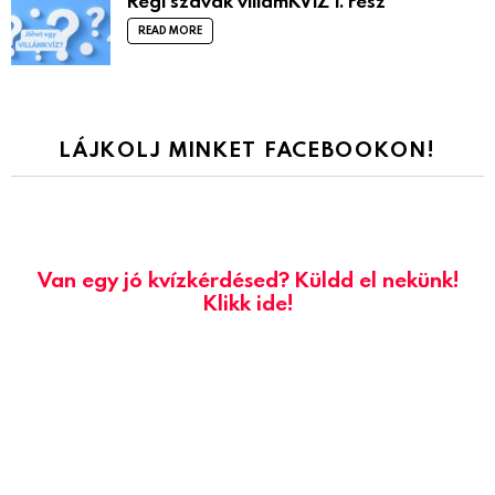
Régi szavak villámKVÍZ 1. rész
READ MORE
LÁJKOLJ MINKET FACEBOOKON!
Van egy jó kvízkérdésed? Küldd el nekünk!
Klikk ide!