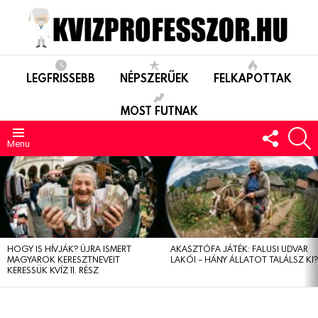
LEGFRISSEBB
NÉPSZERŰEK
FELKAPOTTAK
MOST FUTNAK
FOLLO
S
US
Menu
LEGUTÓBBIAK
HOGY IS HÍVJÁK? ÚJRA ISMERT
AKASZTÓFA JÁTÉK: FALUSI UDVAR
MAGYAROK KERESZTNEVEIT
LAKÓI – HÁNY ÁLLATOT TALÁLSZ KI
KERESSÜK KVÍZ 11. RÉSZ