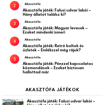
Akasztófa
Akasztófa játék: Falusi udvar lakói –
Hány állatot találsz ki?
Akasztófa
Akasztófa játék: Magyar levesek –
Ezeket mindenki ismeri
Akasztófa
Akasztófa játék: Retró boltok és
üzletek – Emlékszel még rájuk?
Akasztófa
Akasztófa játék: Pénzzel kapcsolatos
közmondások – Ezeket biztosan
hallottad már
AKASZTÓFA JÁTÉKOK
Akasztófa játék: Falusi udvar lakói –