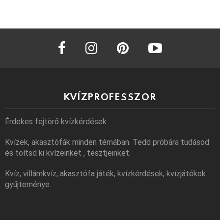
facebook
instagram
pinterest
youtube
KVÍZPROFESSZOR
Érdekes fejtörő kvízkérdések.
Kvízek, akasztófák minden témában. Tedd próbára tudásod
és töltsd ki kvízeinket , tesztjeinket.
Kvíz, villámkvíz, akasztófa játék, kvízkérdések, kvízjátékok
gyűjteménye.