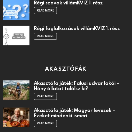
Régi szavak villámKVÍZ 1. rész
READ MORE
Régi foglalkozások villámKVÍZ 1. rész
READ MORE
AKASZTÓFÁK
Akasztófa játék: Falusi udvar lakói –
Hány állatot találsz ki?
READ MORE
Akasztófa játék: Magyar levesek –
Ezeket mindenki ismeri
READ MORE