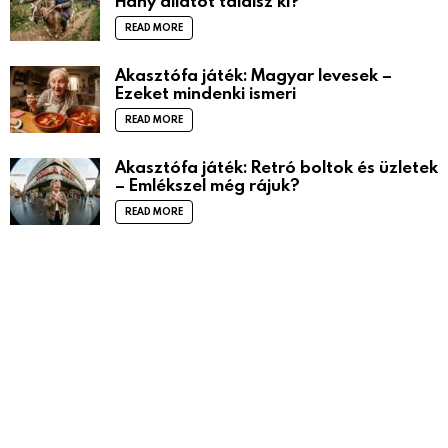
Hány állatot találsz ki?
READ MORE
Akasztófa játék: Magyar levesek –
Ezeket mindenki ismeri
READ MORE
Akasztófa játék: Retró boltok és üzletek
– Emlékszel még rájuk?
READ MORE