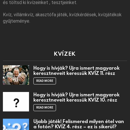
és töltsd ki kvízeinket , tesztjeinket.
Kvíz, villámkvíz, akasztófa játék, kvízkérdések, kvízjátékok
gyűjteménye.
KVÍZEK
Hogy is hívják? Újra ismert magyarok
keresztneveit keressük KVÍZ 11. rész
READ MORE
Hogy is hívják? Újra ismert magyarok
keresztneveit keressük KVÍZ 10. rész
READ MORE
Újabb játék! Felismered milyen étel van
a fotón? KVÍZ 4. rész – ez is sikerül?