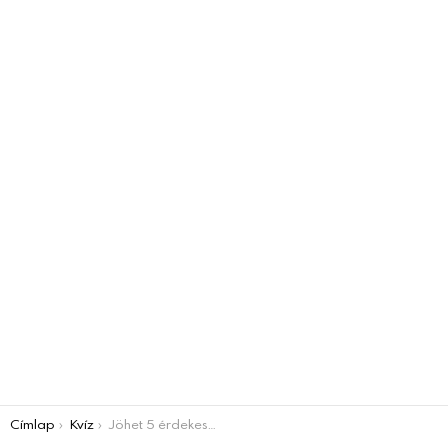
You are here:
Címlap
Kvíz
Jöhet 5 érdekes kérdés? VILLÁMKVÍZ