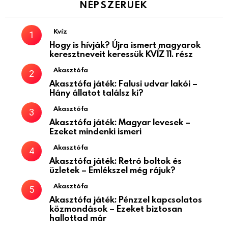
NÉPSZERŰEK
Kvíz
Hogy is hívják? Újra ismert magyarok
keresztneveit keressük KVÍZ 11. rész
Akasztófa
Akasztófa játék: Falusi udvar lakói –
Hány állatot találsz ki?
Akasztófa
Akasztófa játék: Magyar levesek –
Ezeket mindenki ismeri
Akasztófa
Akasztófa játék: Retró boltok és
üzletek – Emlékszel még rájuk?
Akasztófa
Akasztófa játék: Pénzzel kapcsolatos
közmondások – Ezeket biztosan
hallottad már