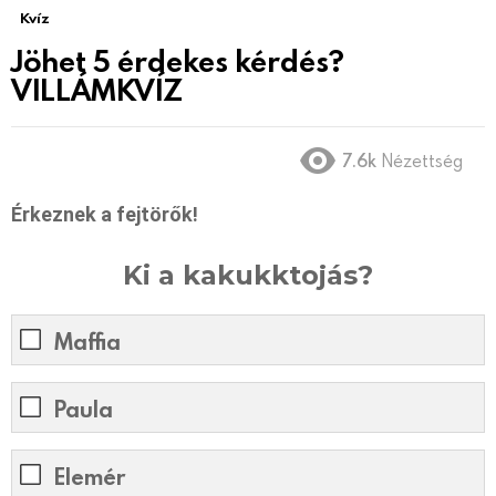
Kvíz
Jöhet 5 érdekes kérdés?
VILLÁMKVÍZ
7.6k
Nézettség
Érkeznek a fejtörők!
Ki a kakukktojás?
Maffia
Paula
Elemér