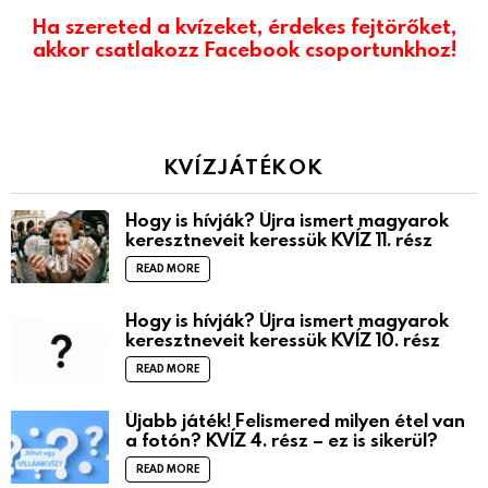
Ha szereted a kvízeket, érdekes fejtörőket,
akkor csatlakozz Facebook csoportunkhoz!
KVÍZJÁTÉKOK
Hogy is hívják? Újra ismert magyarok
keresztneveit keressük KVÍZ 11. rész
READ MORE
Hogy is hívják? Újra ismert magyarok
keresztneveit keressük KVÍZ 10. rész
READ MORE
Újabb játék! Felismered milyen étel van
a fotón? KVÍZ 4. rész – ez is sikerül?
READ MORE