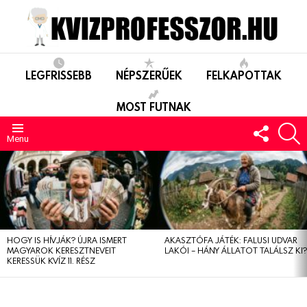
LEGFRISSEBB
NÉPSZERŰEK
FELKAPOTTAK
MOST FUTNAK
FOLLO
S
US
Menu
LEGUTÓBBIAK
HOGY IS HÍVJÁK? ÚJRA ISMERT
AKASZTÓFA JÁTÉK: FALUSI UDVAR
MAGYAROK KERESZTNEVEIT
LAKÓI – HÁNY ÁLLATOT TALÁLSZ KI
KERESSÜK KVÍZ 11. RÉSZ