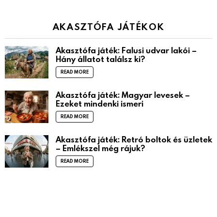
AKASZTÓFA JÁTÉKOK
Akasztófa játék: Falusi udvar lakói –
Hány állatot találsz ki?
READ MORE
Akasztófa játék: Magyar levesek –
Ezeket mindenki ismeri
READ MORE
Akasztófa játék: Retró boltok és üzletek
– Emlékszel még rájuk?
READ MORE