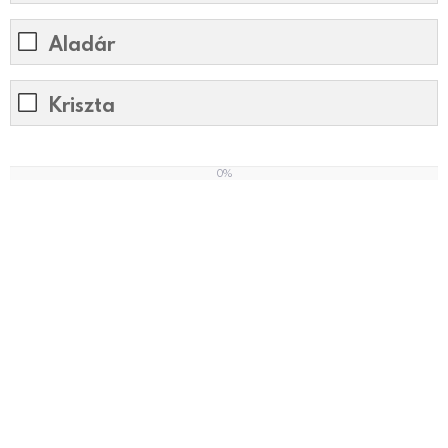
Aladár
Kriszta
0%
0
%