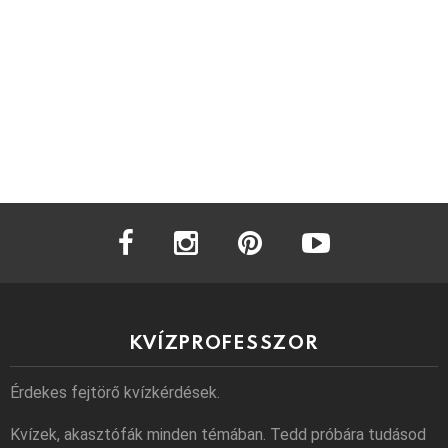
facebook
instagram
pinterest
youtube
KVÍZPROFESSZOR
Érdekes fejtörő kvízkérdések.
Kvízek, akasztófák minden témában. Tedd próbára tudásod