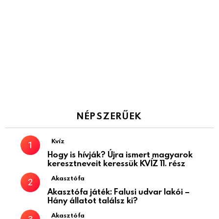
NÉPSZERŰEK
Kvíz
Hogy is hívják? Újra ismert magyarok
keresztneveit keressük KVÍZ 11. rész
Akasztófa
Akasztófa játék: Falusi udvar lakói –
Hány állatot találsz ki?
Akasztófa