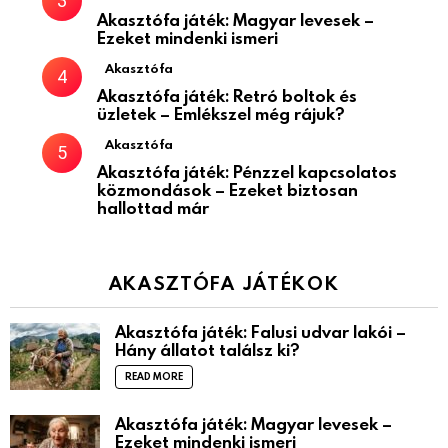
Akasztófa játék: Magyar levesek –
Ezeket mindenki ismeri
Akasztófa
Akasztófa játék: Retró boltok és
üzletek – Emlékszel még rájuk?
Akasztófa
Akasztófa játék: Pénzzel kapcsolatos
közmondások – Ezeket biztosan
hallottad már
AKASZTÓFA JÁTÉKOK
Akasztófa játék: Falusi udvar lakói –
Hány állatot találsz ki?
READ MORE
Akasztófa játék: Magyar levesek –
Ezeket mindenki ismeri