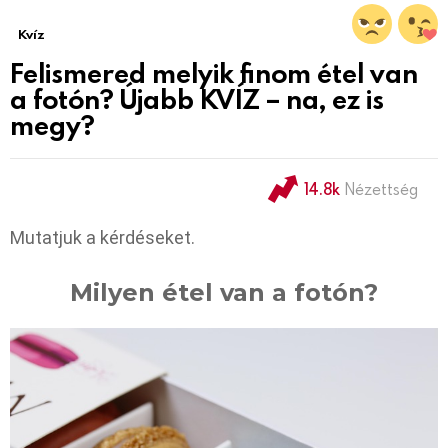
Kvíz
Felismered melyik finom étel van
a fotón? Újabb KVÍZ – na, ez is
megy?
14.8k
Nézettség
Mutatjuk a kérdéseket.
Milyen étel van a fotón?