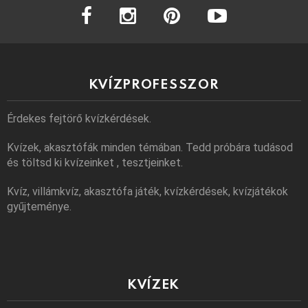
facebook
instagram
pinterest
youtube
KVÍZPROFESSZOR
Érdekes fejtörő kvízkérdések.
Kvízek, akasztófák minden témában. Tedd próbára tudásod
és töltsd ki kvízeinket , tesztjeinket.
Kvíz, villámkvíz, akasztófa játék, kvízkérdések, kvízjátékok
gyűjteménye.
KVÍZEK