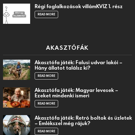
Régi foglalkozások villámKVÍZ 1. rész
READ MORE
AKASZTÓFÁK
Akasztófa játék: Falusi udvar lakói –
Hány állatot találsz ki?
READ MORE
Akasztófa játék: Magyar levesek –
Ezeket mindenki ismeri
READ MORE
Akasztófa játék: Retró boltok és üzletek
– Emlékszel még rájuk?
READ MORE