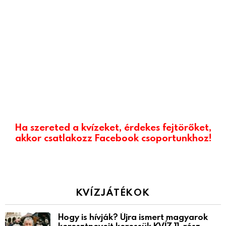
Ha szereted a kvízeket, érdekes fejtörőket,
akkor csatlakozz Facebook csoportunkhoz!
KVÍZJÁTÉKOK
Hogy is hívják? Újra ismert magyarok
keresztneveit keressük KVÍZ 11. rész