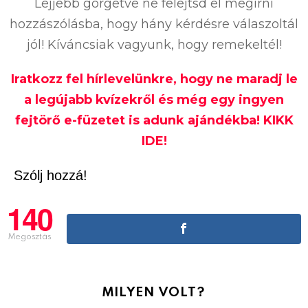
Lejjebb görgetve ne felejtsd el megírni
hozzászólásba, hogy hány kérdésre válaszoltál
jól! Kíváncsiak vagyunk, hogy remekeltél!
Iratkozz fel hírlevelünkre, hogy ne maradj le
a legújabb kvízekről és még egy ingyen
fejtörő e-füzetet is adunk ajándékba! KIKK
IDE!
Szólj hozzá!
140
Megosztás
MILYEN VOLT?