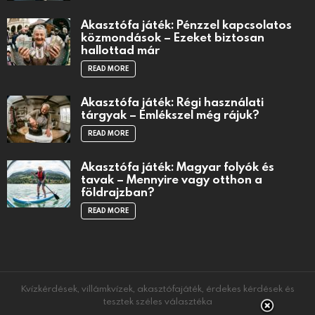
Akasztófa játék: Pénzzel kapcsolatos
közmondások – Ezeket biztosan
hallottad már
READ MORE
Akasztófa játék: Régi használati
tárgyak – Emlékszel még rájuk?
READ MORE
Akasztófa játék: Magyar folyók és
tavak – Mennyire vagy otthon a
földrajzban?
READ MORE
Kvízkérdések, villámkvízek, akasztófajáték, érdekes kérdések és
tesztek széles választéka