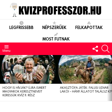
LEGFRISSEBB
NÉPSZERŰEK
FELKAPOTTAK
MOST FUTNAK
FOLLO
S
US
Menu
LEGUTÓBBIAK
HOGY IS HÍVJÁK? ÚJRA ISMERT
AKASZTÓFA JÁTÉK: FALUSI UDVAR
MAGYAROK KERESZTNEVEIT
LAKÓI – HÁNY ÁLLATOT TALÁLSZ KI
KERESSÜK KVÍZ 11. RÉSZ