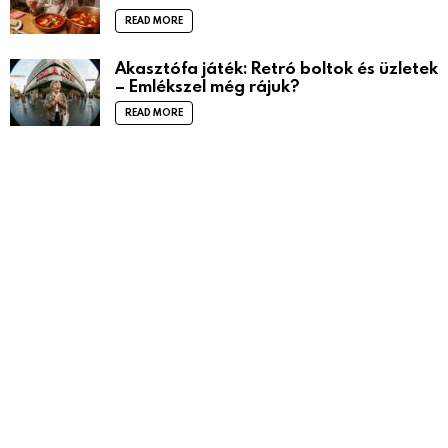
READ MORE
Akasztófa játék: Retró boltok és üzletek
– Emlékszel még rájuk?
READ MORE