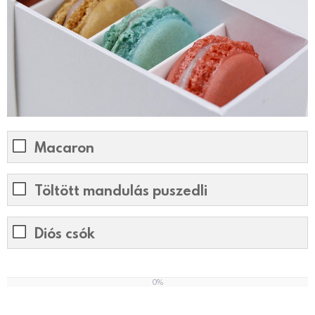
Macaron
Töltött mandulás puszedli
Diós csók
0%
0
%