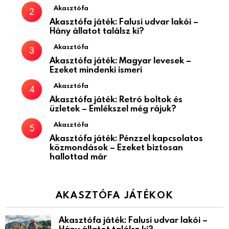
Akasztófa
Akasztófa játék: Falusi udvar lakói –
Hány állatot találsz ki?
Akasztófa
Akasztófa játék: Magyar levesek –
Ezeket mindenki ismeri
Akasztófa
Akasztófa játék: Retró boltok és
üzletek – Emlékszel még rájuk?
Akasztófa
Akasztófa játék: Pénzzel kapcsolatos
közmondások – Ezeket biztosan
hallottad már
AKASZTÓFA JÁTÉKOK
Akasztófa játék: Falusi udvar lakói –
Hány állatot találsz ki?