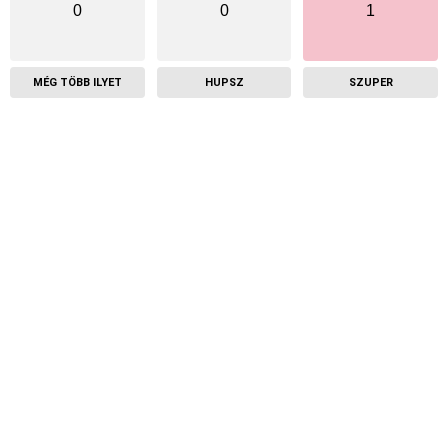
0
0
1
MÉG TÖBB ILYET
HUPSZ
SZUPER