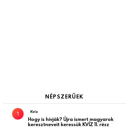
NÉPSZERŰEK
Kvíz
Hogy is hívják? Újra ismert magyarok
keresztneveit keressük KVÍZ 11. rész