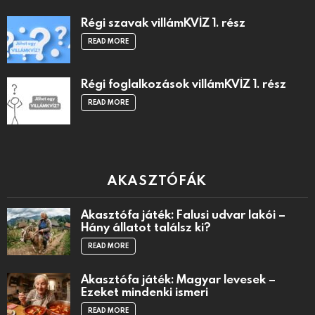
Régi szavak villámKVÍZ 1. rész
READ MORE
Régi foglalkozások villámKVÍZ 1. rész
READ MORE
AKASZTÓFÁK
Akasztófa játék: Falusi udvar lakói –
Hány állatot találsz ki?
READ MORE
Akasztófa játék: Magyar levesek –
Ezeket mindenki ismeri
READ MORE