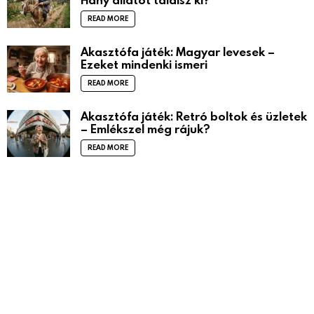
READ MORE
Akasztófa játék: Magyar levesek –
Ezeket mindenki ismeri
READ MORE
Akasztófa játék: Retró boltok és üzletek
– Emlékszel még rájuk?
READ MORE