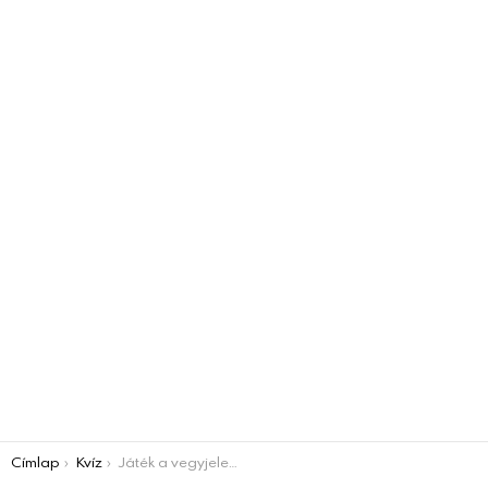
You are here:
Címlap
Kvíz
Játék a vegyjelekkel VILLÁMKVÍZ 1. rész