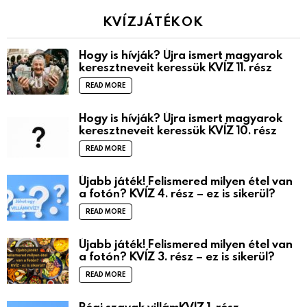
KVÍZJÁTÉKOK
Hogy is hívják? Újra ismert magyarok
keresztneveit keressük KVÍZ 11. rész
READ MORE
Hogy is hívják? Újra ismert magyarok
keresztneveit keressük KVÍZ 10. rész
READ MORE
Újabb játék! Felismered milyen étel van
a fotón? KVÍZ 4. rész – ez is sikerül?
READ MORE
Újabb játék! Felismered milyen étel van
a fotón? KVÍZ 3. rész – ez is sikerül?
READ MORE
Régi szavak villámKVÍZ 1. rész