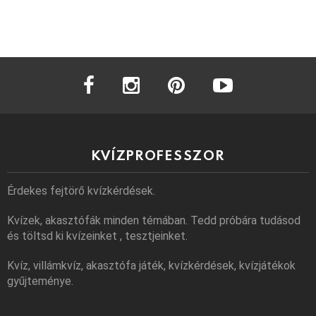
facebook
instagram
pinterest
youtube
KVÍZPROFESSZOR
Érdekes fejtörő kvízkérdések.
Kvízek, akasztófák minden témában. Tedd próbára tudásod
és töltsd ki kvízeinket , tesztjeinket.
Kvíz, villámkvíz, akasztófa játék, kvízkérdések, kvízjátékok
gyűjteménye.