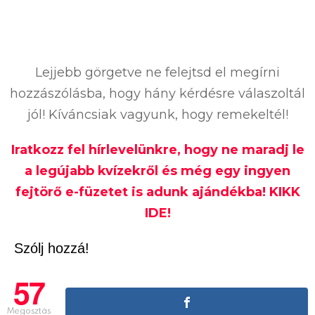
Lejjebb görgetve ne felejtsd el megírni
hozzászólásba, hogy hány kérdésre válaszoltál
jól! Kíváncsiak vagyunk, hogy remekeltél!
Iratkozz fel hírlevelünkre, hogy ne maradj le
a legújabb kvízekről és még egy ingyen
fejtörő e-füzetet is adunk ajándékba! KIKK
IDE!
Szólj hozzá!
57
Megosztás