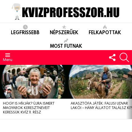
LEGFRISSEBB
NÉPSZERŰEK
FELKAPOTTAK
MOST FUTNAK
FOLLO
S
US
Menu
LEGUTÓBBIAK
HOGY IS HÍVJÁK? ÚJRA ISMERT
AKASZTÓFA JÁTÉK: FALUSI UDVAR
MAGYAROK KERESZTNEVEIT
LAKÓI – HÁNY ÁLLATOT TALÁLSZ KI
KERESSÜK KVÍZ 11. RÉSZ