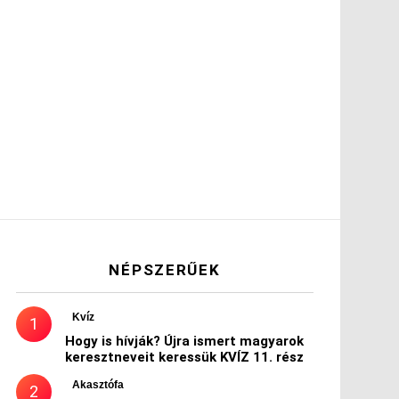
NÉPSZERŰEK
Kvíz
Hogy is hívják? Újra ismert magyarok
keresztneveit keressük KVÍZ 11. rész
Akasztófa