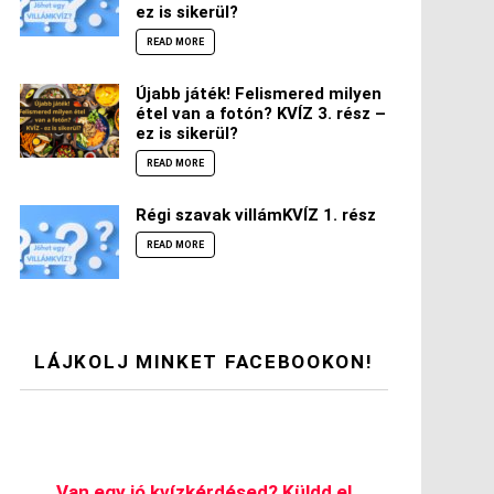
ez is sikerül?
READ MORE
Újabb játék! Felismered milyen
étel van a fotón? KVÍZ 3. rész –
ez is sikerül?
READ MORE
Régi szavak villámKVÍZ 1. rész
READ MORE
LÁJKOLJ MINKET FACEBOOKON!
Van egy jó kvízkérdésed? Küldd el