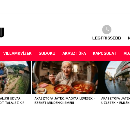
LEGFRISSEBB
VILLÁMKVÍZEK
SUDOKU
AKASZTÓFA
KAPCSOLAT
AD
FALUSI UDVAR
AKASZTÓFA JÁTÉK: MAGYAR LEVESEK –
AKASZTÓFA JÁTÉK
OT TALÁLSZ KI?
EZEKET MINDENKI ISMERI
ÜZLETEK – EMLÉK