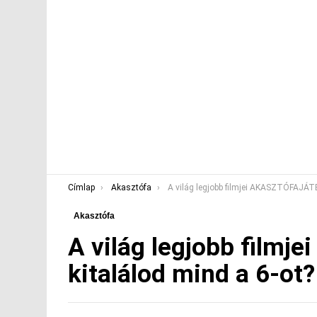
You are here:
Címlap
Akasztófa
A világ legjobb filmjei AKASZTÓFAJÁTÉK – kitalálod mind a 6-o
Akasztófa
A világ legjobb film
kitalálod mind a 6-ot?