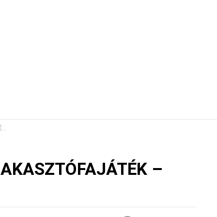
t?
jei AKASZTÓFAJÁTÉK –