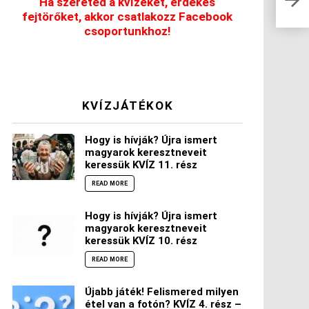
Ha szereted a kvízeket, érdekes
kere
fejtörőket, akkor csatlakozz Facebook
csoportunkhoz!
KVÍZJÁTÉKOK
Hogy is hívják? Újra ismert
magyarok keresztneveit
keressük KVÍZ 11. rész
READ MORE
Hogy is hívják? Újra ismert
magyarok keresztneveit
keressük KVÍZ 10. rész
READ MORE
Újabb játék! Felismered milyen
étel van a fotón? KVÍZ 4. rész –