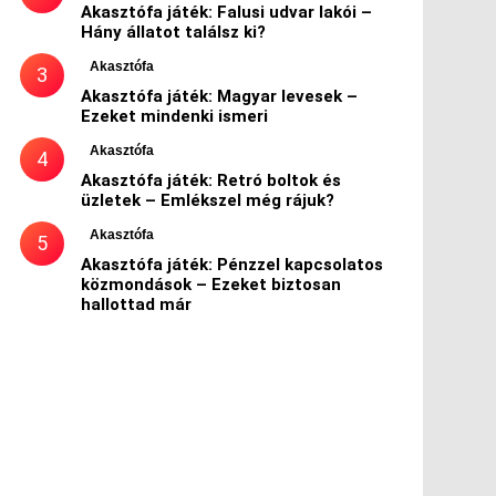
Akasztófa játék: Falusi udvar lakói –
Hány állatot találsz ki?
Akasztófa
Akasztófa játék: Magyar levesek –
Ezeket mindenki ismeri
Akasztófa
Akasztófa játék: Retró boltok és
üzletek – Emlékszel még rájuk?
Akasztófa
Akasztófa játék: Pénzzel kapcsolatos
közmondások – Ezeket biztosan
hallottad már