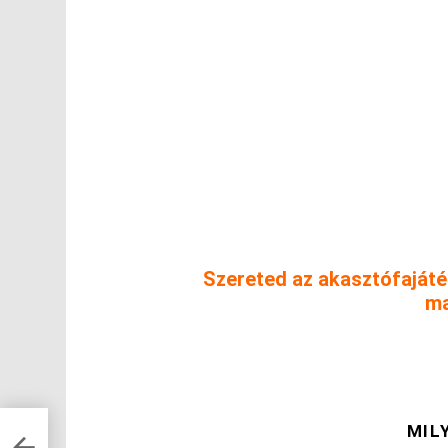
Szereted az akasztófaját
ma
MIL