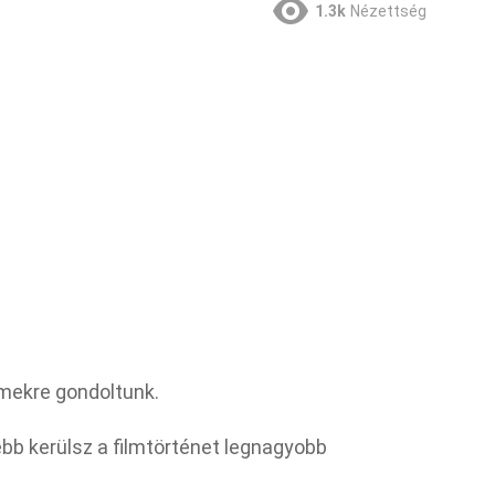
1.3k
Nézettség
ímekre gondoltunk.
bb kerülsz a filmtörténet legnagyobb