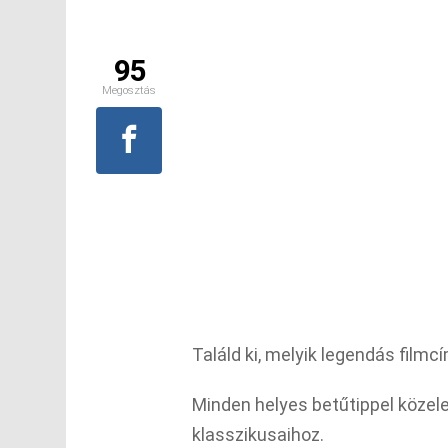
95
Megosztás
Találd ki, melyik legendás filmc
Minden helyes betűtippel közele
klasszikusaihoz.