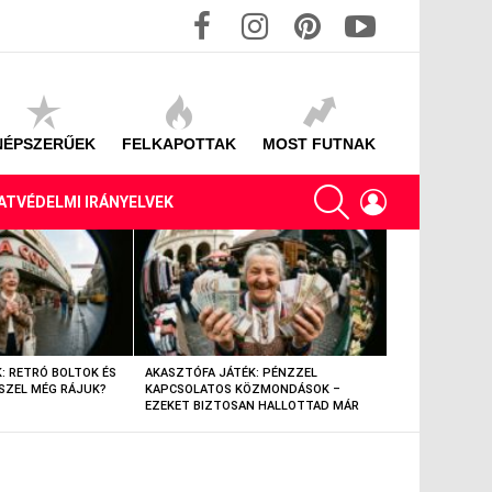
facebook
instagram
pinterest
youtube
NÉPSZERŰEK
FELKAPOTTAK
MOST FUTNAK
SEARCH
LOGIN
ATVÉDELMI IRÁNYELVEK
: RETRÓ BOLTOK ÉS
AKASZTÓFA JÁTÉK: PÉNZZEL
AKASZTÓFA JÁT
SZEL MÉG RÁJUK?
KAPCSOLATOS KÖZMONDÁSOK –
TÁRGYAK – EML
EZEKET BIZTOSAN HALLOTTAD MÁR