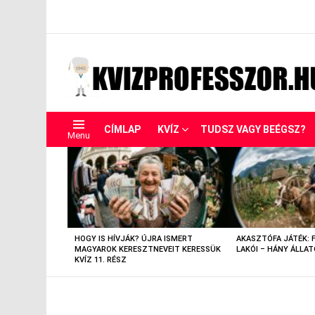
CÍMLAP
KVÍZ
TUDSZ VAGY BEÉGSZ?
Menu
LEGUTÓBBIAK
HOGY IS HÍVJÁK? ÚJRA ISMERT
AKASZTÓFA JÁTÉK: 
MAGYAROK KERESZTNEVEIT KERESSÜK
LAKÓI – HÁNY ÁLLAT
KVÍZ 11. RÉSZ