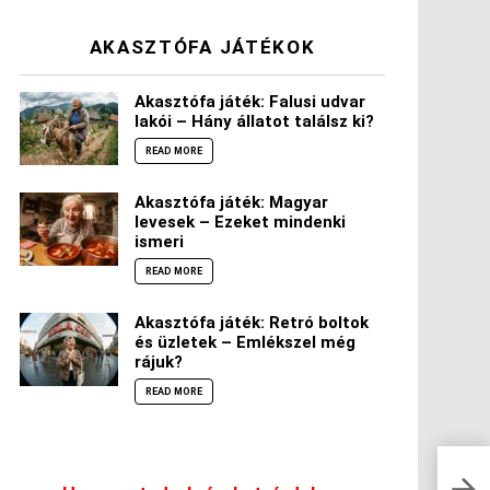
AKASZTÓFA JÁTÉKOK
Akasztófa játék: Falusi udvar
lakói – Hány állatot találsz ki?
READ MORE
Akasztófa játék: Magyar
levesek – Ezeket mindenki
ismeri
READ MORE
Akasztófa játék: Retró boltok
és üzletek – Emlékszel még
rájuk?
READ MORE
Hogy