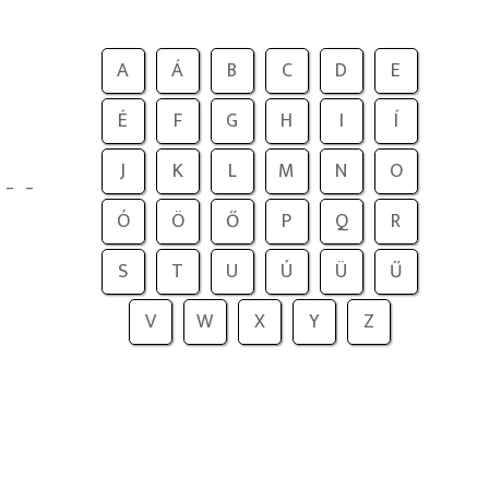
A
Á
B
C
D
E
É
F
G
H
I
Í
J
K
L
M
N
O
_
_
Ó
Ö
Ő
P
Q
R
S
T
U
Ú
Ü
Ű
V
W
X
Y
Z