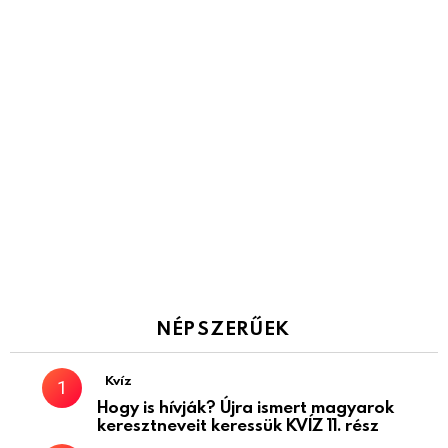
NÉPSZERŰEK
Kvíz
Hogy is hívják? Újra ismert magyarok
keresztneveit keressük KVÍZ 11. rész