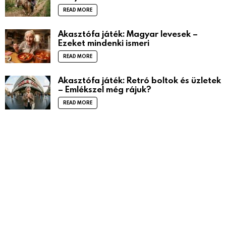
READ MORE
Akasztófa játék: Magyar levesek –
Ezeket mindenki ismeri
READ MORE
Akasztófa játék: Retró boltok és üzletek
– Emlékszel még rájuk?
READ MORE