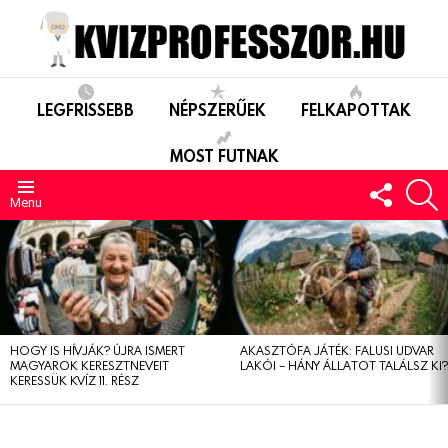
LEGFRISSEBB
NÉPSZERŰEK
FELKAPOTTAK
MOST FUTNAK
FOLLO
S
US
Menu
LEGUTÓBBIAK
HOGY IS HÍVJÁK? ÚJRA ISMERT
AKASZTÓFA JÁTÉK: FALUSI UDVAR
MAGYAROK KERESZTNEVEIT
LAKÓI – HÁNY ÁLLATOT TALÁLSZ KI
KERESSÜK KVÍZ 11. RÉSZ