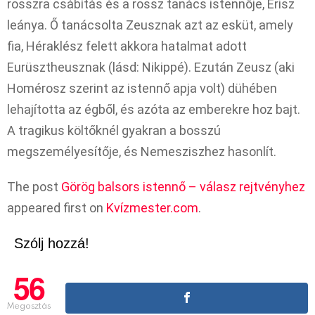
rosszra csábítás és a rossz tanács istennője, Erisz
leánya. Ő tanácsolta Zeusznak azt az esküt, amely
fia, Héraklész felett akkora hatalmat adott
Eurüsztheusznak (lásd: Nikippé). Ezután Zeusz (aki
Homérosz szerint az istennő apja volt) dühében
lehajította az égből, és azóta az emberekre hoz bajt.
A tragikus költőknél gyakran a bosszú
megszemélyesítője, és Nemesziszhez hasonlít.
The post
Görög balsors istennő – válasz rejtvényhez
appeared first on
Kvízmester.com
.
Szólj hozzá!
56
Megosztás