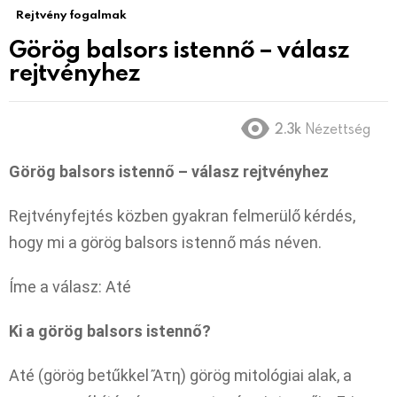
Rejtvény fogalmak
Görög balsors istennő – válasz
rejtvényhez
2.3k
Nézettség
Görög balsors istennő – válasz rejtvényhez
Rejtvényfejtés közben gyakran felmerülő kérdés,
hogy mi a görög balsors istennő más néven.
Íme a válasz: Até
Ki a görög balsors istennő?
Até (görög betűkkel Ἄτη) görög mitológiai alak, a