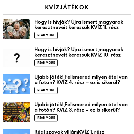
KVÍZJÁTÉKOK
Hogy is hívják? Újra ismert magyarok
keresztneveit keressük KVÍZ 11. rész
READ MORE
Hogy is hívják? Újra ismert magyarok
keresztneveit keressük KVÍZ 10. rész
READ MORE
Újabb játék! Felismered milyen étel van
a fotón? KVÍZ 4. rész – ez is sikerül?
READ MORE
Újabb játék! Felismered milyen étel van
a fotón? KVÍZ 3. rész – ez is sikerül?
READ MORE
Régi szavak villámKVÍZ 1. rész