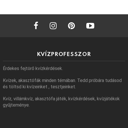
facebook
instagram
pinterest
youtube
KVÍZPROFESSZOR
Érdekes fejtörő kvízkérdések.
Kvízek, akasztófák minden témában. Tedd próbára tudásod
és töltsd ki kvízeinket , tesztjeinket.
Kvíz, villámkvíz, akasztófa játék, kvízkérdések, kvízjátékok
gyűjteménye.