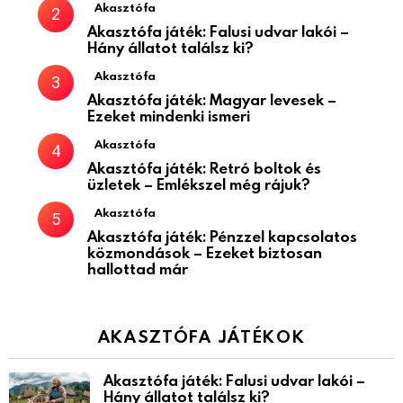
Akasztófa
Akasztófa játék: Falusi udvar lakói –
Hány állatot találsz ki?
Akasztófa
Akasztófa játék: Magyar levesek –
Ezeket mindenki ismeri
Akasztófa
Akasztófa játék: Retró boltok és
üzletek – Emlékszel még rájuk?
Akasztófa
Akasztófa játék: Pénzzel kapcsolatos
közmondások – Ezeket biztosan
hallottad már
AKASZTÓFA JÁTÉKOK
Akasztófa játék: Falusi udvar lakói –
Hány állatot találsz ki?