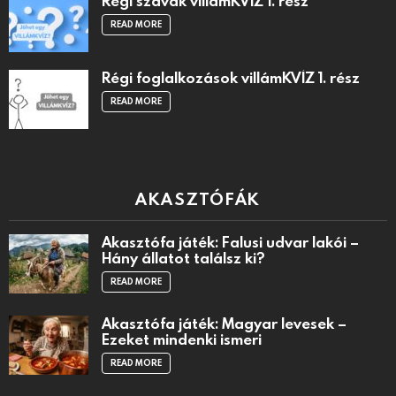
Régi szavak villámKVÍZ 1. rész
READ MORE
Régi foglalkozások villámKVÍZ 1. rész
READ MORE
AKASZTÓFÁK
Akasztófa játék: Falusi udvar lakói –
Hány állatot találsz ki?
READ MORE
Akasztófa játék: Magyar levesek –
Ezeket mindenki ismeri
READ MORE