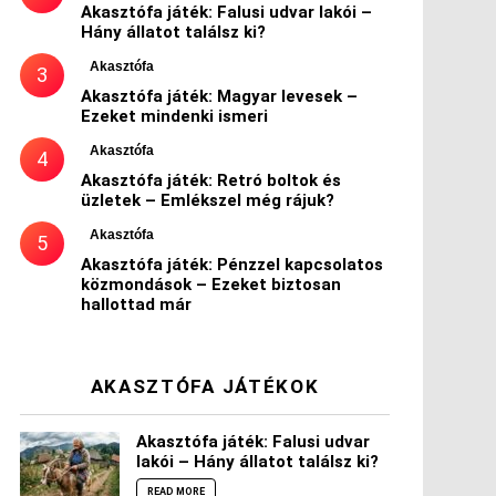
Akasztófa játék: Falusi udvar lakói –
Hány állatot találsz ki?
Akasztófa
Akasztófa játék: Magyar levesek –
Ezeket mindenki ismeri
Akasztófa
Akasztófa játék: Retró boltok és
üzletek – Emlékszel még rájuk?
Akasztófa
Akasztófa játék: Pénzzel kapcsolatos
közmondások – Ezeket biztosan
hallottad már
AKASZTÓFA JÁTÉKOK
Akasztófa játék: Falusi udvar
lakói – Hány állatot találsz ki?
READ MORE