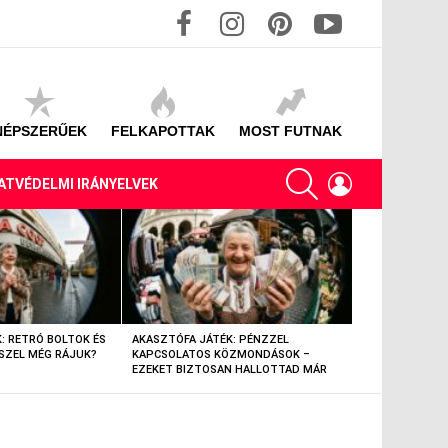
facebook
instagram
pinterest
youtube
NÉPSZERŰEK
FELKAPOTTAK
MOST FUTNAK
SEARCH
LOGIN
ATVÉDELMI IRÁNYELVEK
: RETRÓ BOLTOK ÉS
AKASZTÓFA JÁTÉK: PÉNZZEL
AKASZTÓFA JÁT
SZEL MÉG RÁJUK?
KAPCSOLATOS KÖZMONDÁSOK –
TÁRGYAK – EML
EZEKET BIZTOSAN HALLOTTAD MÁR