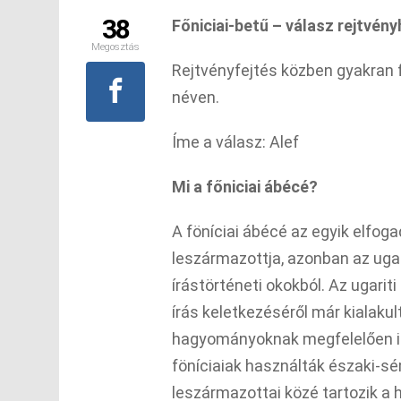
38
Főniciai-betű – válasz rejtvén
Megosztás
Rejtvényfejtés közben gyakran f
néven.
Íme a válasz: Alef
Mi a főniciai ábécé?
A föníciai ábécé az egyik elfog
leszármazottja, azonban az ugari
írástörténeti okokból. Az ugari
írás keletkezéséről már kialakul
hagyományoknak megfelelően i. 
föníciaiak használták északi-s
leszármazottai közé tartozik a hé