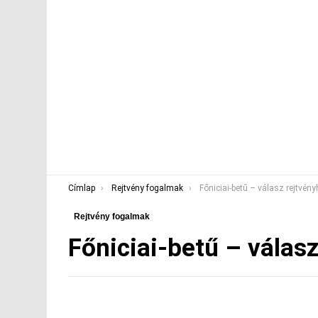
You are here:
Címlap
Rejtvény fogalmak
Főniciai-betű – válasz rejtvén
Rejtvény fogalmak
Főniciai-betű – válas