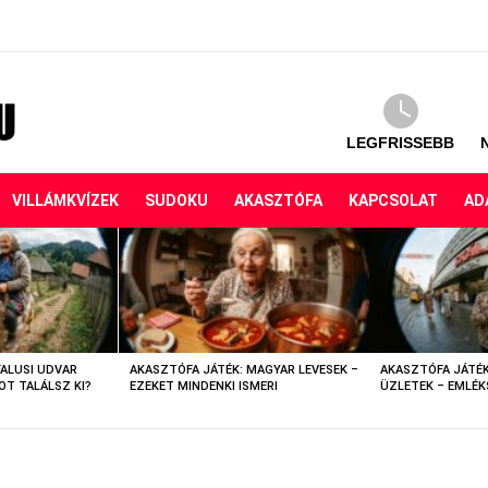
LEGFRISSEBB
VILLÁMKVÍZEK
SUDOKU
AKASZTÓFA
KAPCSOLAT
AD
FALUSI UDVAR
AKASZTÓFA JÁTÉK: MAGYAR LEVESEK –
AKASZTÓFA JÁTÉK
OT TALÁLSZ KI?
EZEKET MINDENKI ISMERI
ÜZLETEK – EMLÉK