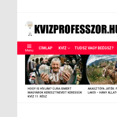
CÍMLAP
KVÍZ
TUDSZ VAGY BEÉGSZ?
Menu
LEGUTÓBBIAK
HOGY IS HÍVJÁK? ÚJRA ISMERT
AKASZTÓFA JÁTÉK: 
MAGYAROK KERESZTNEVEIT KERESSÜK
LAKÓI – HÁNY ÁLLAT
KVÍZ 11. RÉSZ