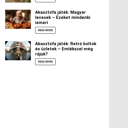
Akasztófa játék: Magyar
levesek – Ezeket mindenki
ismeri
READ MORE
Akasztófa játék: Retró boltok
és üzletek – Emlékszel még
rájuk?
READ MORE