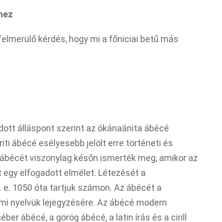
yhez
elmerülő kérdés, hogy mi a főniciai betű más
adott álláspont szerint az ókánaánita ábécé
ti ábécé esélyesebb jelölt erre történeti és
ti ábécét viszonylag későn ismerték meg, amikor az
t egy elfogadott elmélet. Létezését a
e. 1050 óta tartjuk számon. Az ábécét a
émi nyelvük lejegyzésére. Az ábécé modern
ber ábécé, a görög ábécé, a latin írás és a cirill