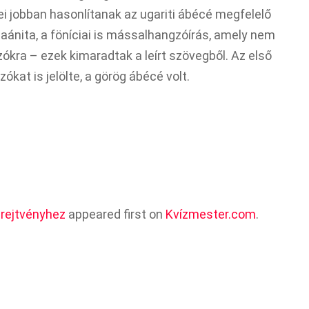
ei jobban hasonlítanak az ugariti ábécé megfelelő
aánita, a föníciai is mássalhangzóírás, amely nem
kra – ezek kimaradtak a leírt szövegből. Az első
at is jelölte, a görög ábécé volt.
 rejtvényhez
appeared first on
Kvízmester.com
.