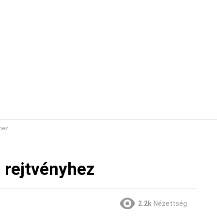
yhez
z rejtvényhez
2.2k
Nézettség