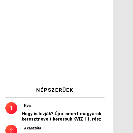
NÉPSZERŰEK
Kvíz
Hogy is hívják? Újra ismert magyarok
keresztneveit keressük KVÍZ 11. rész
Akasztófa