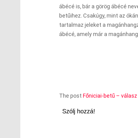
ábécé is, bár a görög ábécé nev
betűihez. Csakúgy, mint az ókán
tartalmaz jeleket a magánhangzó
ábécé, amely már a magánhangzók
The post
Főniciai-betű – válasz
Szólj hozzá!