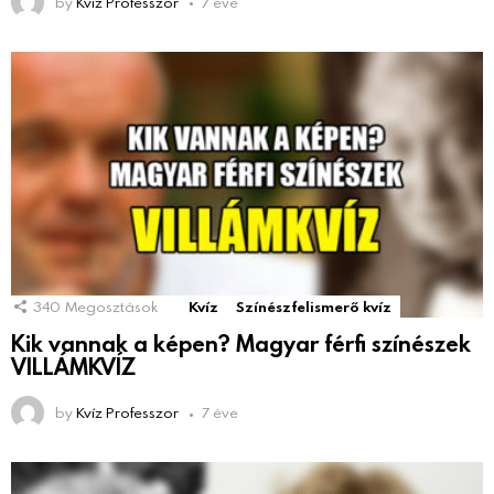
by
Kvíz Professzor
7 éve
340
Megosztások
Kvíz
Színészfelismerő kvíz
Kik vannak a képen? Magyar férfi színészek
VILLÁMKVÍZ
by
Kvíz Professzor
7 éve