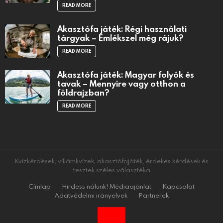
READ MORE
Akasztófa játék: Régi használati
tárgyak – Emlékszel még rájuk?
READ MORE
Akasztófa játék: Magyar folyók és
tavak – Mennyire vagy otthon a
földrajzban?
READ MORE
Kvízkérdések, villámkvízek, akasztófajáték, érdekes kérdések és
tesztek széles választéka
Címlap
Hirdess nálunk! Médiaajánlat
Kapcsolat
Adatvédelmi irányelvek
Partnerek