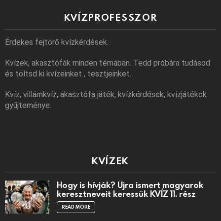
KVÍZPROFESSZOR
Érdekes fejtörő kvízkérdések.
Kvízek, akasztófák minden témában. Tedd próbára tudásod
és töltsd ki kvízeinket , tesztjeinket.
Kvíz, villámkvíz, akasztófa játék, kvízkérdések, kvízjátékok
gyűjteménye.
KVÍZEK
Hogy is hívják? Újra ismert magyarok
keresztneveit keressük KVÍZ 11. rész
READ MORE