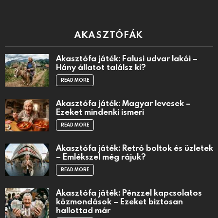
AKASZTÓFÁK
Akasztófa játék: Falusi udvar lakói –
Hány állatot találsz ki?
READ MORE
Akasztófa játék: Magyar levesek –
Ezeket mindenki ismeri
READ MORE
Akasztófa játék: Retró boltok és üzletek
– Emlékszel még rájuk?
READ MORE
Akasztófa játék: Pénzzel kapcsolatos
közmondások – Ezeket biztosan
hallottad már