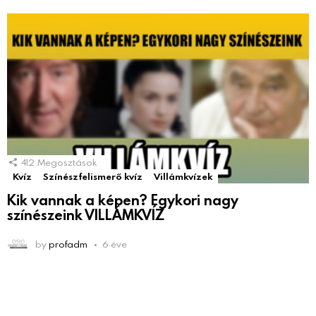
412
Megosztások
Kvíz
Színészfelismerő kvíz
Villámkvízek
Kik vannak a képen? Egykori nagy
színészeink VILLÁMKVÍZ
by
profadm
6 éve