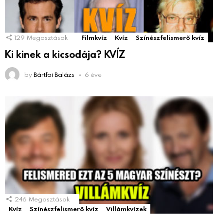
129
Megosztások
Filmkvíz
Kvíz
Színészfelismerő kvíz
Ki kinek a kicsodája? KVÍZ
by
Bártfai Balázs
6 éve
246
Megosztások
Kvíz
Színészfelismerő kvíz
Villámkvízek