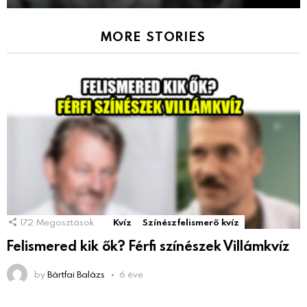
MORE STORIES
172
Megosztások
Kvíz
Színészfelismerő kvíz
Felismered kik ők? Férfi színészek Villámkvíz
by
Bártfai Balázs
6 éve