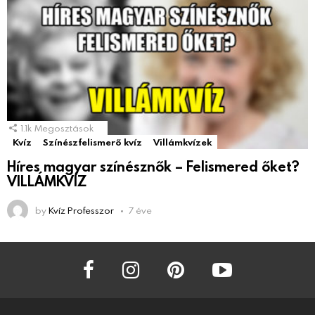
1.1k
Megosztások
Kvíz
Színészfelismerő kvíz
Villámkvízek
Híres magyar színésznők – Felismered őket?
VILLÁMKVÍZ
by
Kvíz Professzor
7 éve
facebook
instagram
pinterest
youtube