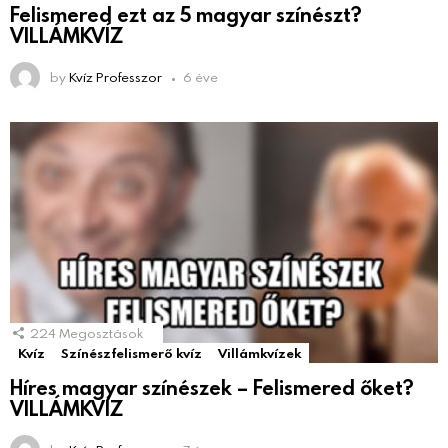
Felismered ezt az 5 magyar színészt?
VILLÁMKVÍZ
by
Kvíz Professzor
6 éve
224
Megosztások
Kvíz
Színészfelismerő kvíz
Villámkvízek
Híres magyar színészek – Felismered őket?
VILLÁMKVÍZ