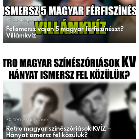
324
Megosztások
Felismersz vajon 5 magyar férfiszínészt?
Villámkvíz
300
Megosztások
Retro magyar színészóriások KVÍZ –
Hányat ismersz fel közülük?