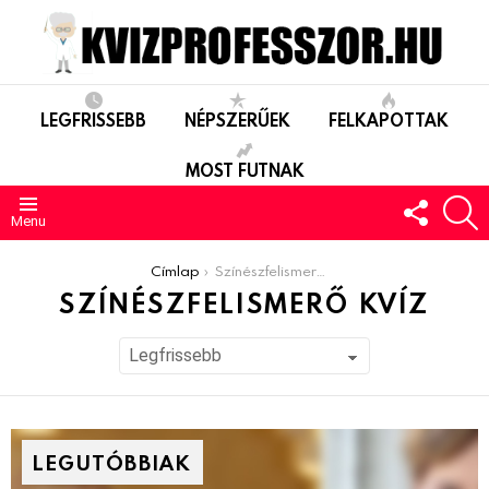
LEGFRISSEBB
NÉPSZERŰEK
FELKAPOTTAK
MOST FUTNAK
FOLLO
S
US
Menu
You are here:
Címlap
Színészfelismerő kvíz
SZÍNÉSZFELISMERŐ KVÍZ
LEGUTÓBBIAK