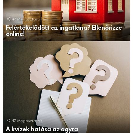
47
Megosztások
Felértékelődött az ingatlana? Ellenőrizze
online!
47
Megosztások
A kvízek hatása az agyra