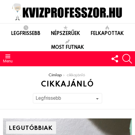
LEGFRISSEBB
NÉPSZERŰEK
FELKAPOTTAK
MOST FUTNAK
FOLLO
S
US
Menu
You are here:
Címlap
cikkajánló
CIKKAJÁNLÓ
LEGUTÓBBIAK