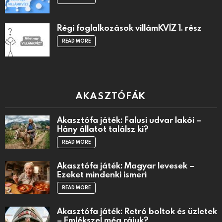
Régi foglalkozások villámKVÍZ 1. rész
READ MORE
AKASZTÓFÁK
Akasztófa játék: Falusi udvar lakói –
Hány állatot találsz ki?
READ MORE
Akasztófa játék: Magyar levesek –
Ezeket mindenki ismeri
READ MORE
Akasztófa játék: Retró boltok és üzletek
– Emlékszel még rájuk?