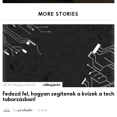
MORE STORIES
85
Megosztások
cikkajánló
Fedezd fel, hogyan segítenek a kvízek a tech
toborzásban!
by
profadm
2 éve