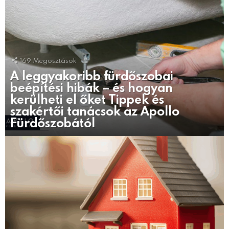
169
Megosztások
A leggyakoribb fürdőszobai
beépítési hibák – és hogyan
kerülheti el őket Tippek és
szakértői tanácsok az Apollo
Fürdőszobától