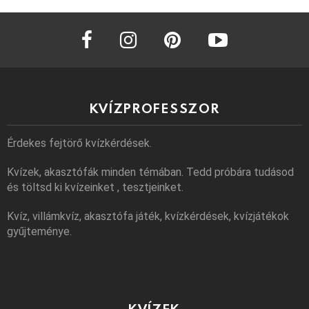
facebook
instagram
pinterest
youtube
KVÍZPROFESSZOR
Érdekes fejtörő kvízkérdések.
Kvízek, akasztófák minden témában. Tedd próbára tudásod
és töltsd ki kvízeinket , tesztjeinket.
Kvíz, villámkvíz, akasztófa játék, kvízkérdések, kvízjátékok
gyűjteménye.
KVÍZEK