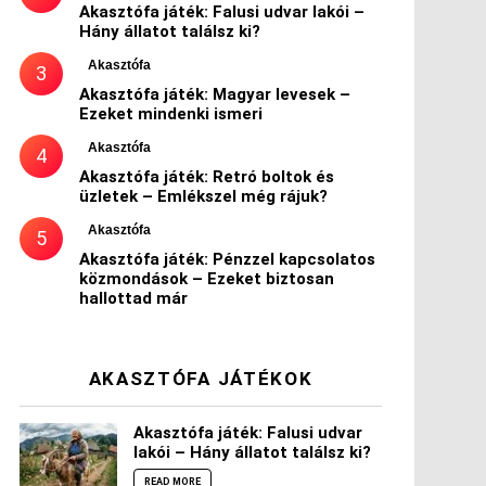
Akasztófa játék: Falusi udvar lakói –
Hány állatot találsz ki?
Akasztófa
Akasztófa játék: Magyar levesek –
Ezeket mindenki ismeri
Akasztófa
Akasztófa játék: Retró boltok és
üzletek – Emlékszel még rájuk?
Akasztófa
Akasztófa játék: Pénzzel kapcsolatos
közmondások – Ezeket biztosan
hallottad már
AKASZTÓFA JÁTÉKOK
Akasztófa játék: Falusi udvar
lakói – Hány állatot találsz ki?
READ MORE