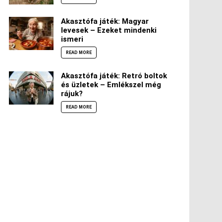
Akasztófa játék: Magyar
levesek – Ezeket mindenki
ismeri
READ MORE
Akasztófa játék: Retró boltok
és üzletek – Emlékszel még
rájuk?
READ MORE