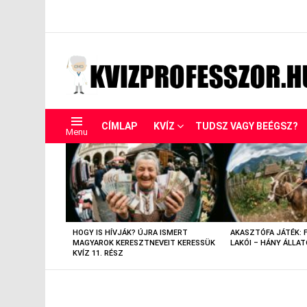
CÍMLAP
KVÍZ
TUDSZ VAGY BEÉGSZ?
Menu
LEGUTÓBBIAK
HOGY IS HÍVJÁK? ÚJRA ISMERT
AKASZTÓFA JÁTÉK: 
MAGYAROK KERESZTNEVEIT KERESSÜK
LAKÓI – HÁNY ÁLLAT
KVÍZ 11. RÉSZ