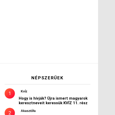
NÉPSZERŰEK
Kvíz
Hogy is hívják? Újra ismert magyarok
keresztneveit keressük KVÍZ 11. rész
Akasztófa