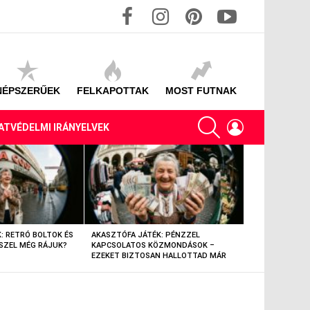
facebook
instagram
pinterest
youtube
NÉPSZERŰEK
FELKAPOTTAK
MOST FUTNAK
SEARCH
LOGIN
ATVÉDELMI IRÁNYELVEK
: RETRÓ BOLTOK ÉS
AKASZTÓFA JÁTÉK: PÉNZZEL
AKASZTÓFA JÁT
SZEL MÉG RÁJUK?
KAPCSOLATOS KÖZMONDÁSOK –
TÁRGYAK – EML
EZEKET BIZTOSAN HALLOTTAD MÁR