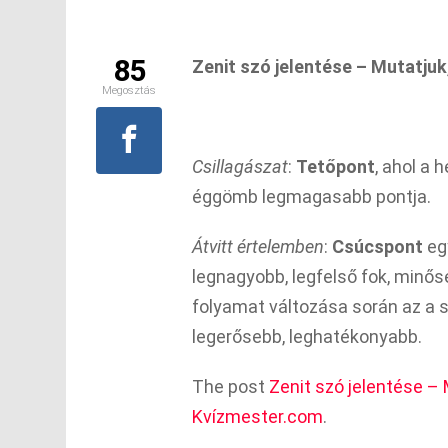
85
Zenit szó jelentése – Mutatjuk,
Megosztás
Csillagászat
:
Tetőpont
, ahol a 
éggömb legmagasabb pontja.
Átvitt értelemben
:
Csúcspont
egy
legnagyobb, legfelső fok, minősé
folyamat változása során az a s
legerősebb, leghatékonyabb.
The post
Zenit szó jelentése – M
Kvízmester.com
.