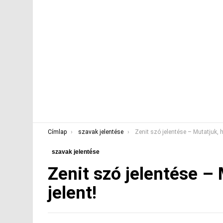
You are here:
Címlap
szavak jelentése
Zenit szó jelentése – Mutatjuk, hogy mit i
szavak jelentése
Zenit szó jelentése – 
jelent!