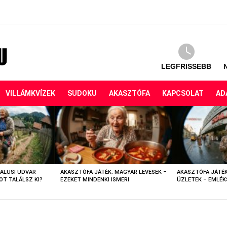
LEGFRISSEBB
VILLÁMKVÍZEK
SUDOKU
AKASZTÓFA
KAPCSOLAT
AD
FALUSI UDVAR
AKASZTÓFA JÁTÉK: MAGYAR LEVESEK –
AKASZTÓFA JÁTÉK
OT TALÁLSZ KI?
EZEKET MINDENKI ISMERI
ÜZLETEK – EMLÉK