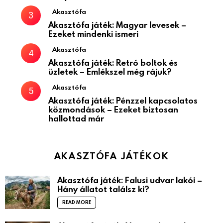
Akasztófa
Akasztófa játék: Magyar levesek –
Ezeket mindenki ismeri
Akasztófa
Akasztófa játék: Retró boltok és
üzletek – Emlékszel még rájuk?
Akasztófa
Akasztófa játék: Pénzzel kapcsolatos
közmondások – Ezeket biztosan
hallottad már
AKASZTÓFA JÁTÉKOK
Akasztófa játék: Falusi udvar lakói –
Hány állatot találsz ki?
READ MORE