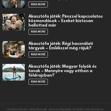
READ MORE
Akasztófa játék: Pénzzel kapcsolatos
közmondások – Ezeket biztosan
hallottad már
READ MORE
Akasztófa játék: Régi használati
tárgyak – Emlékszel még rájuk?
READ MORE
Akasztófa játék: Magyar folyók és
tavak – Mennyire vagy otthon a
földrajzban?
READ MORE
Kvízkérdések, villámkvízek, akasztófajáték, érdekes kérdések és