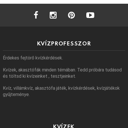
facebook
instagram
pinterest
youtube
KVÍZPROFESSZOR
Érdekes fejtörő kvízkérdések.
Kvízek, akasztófák minden témában. Tedd próbára tudásod
és töltsd ki kvízeinket , tesztjeinket.
Kvíz, villámkvíz, akasztófa játék, kvízkérdések, kvízjátékok
gyűjteménye.
KVÍZEK