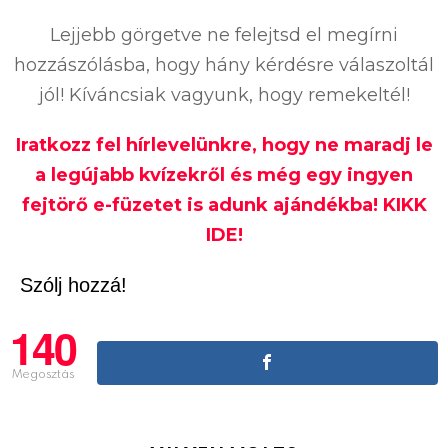
Lejjebb görgetve ne felejtsd el megírni
hozzászólásba, hogy hány kérdésre válaszoltál
jól! Kíváncsiak vagyunk, hogy remekeltél!
Iratkozz fel hírlevelünkre, hogy ne maradj le
a legújabb kvízekről és még egy ingyen
fejtörő e-füzetet is adunk ajándékba! KIKK
IDE!
Szólj hozzá!
140
Megosztás