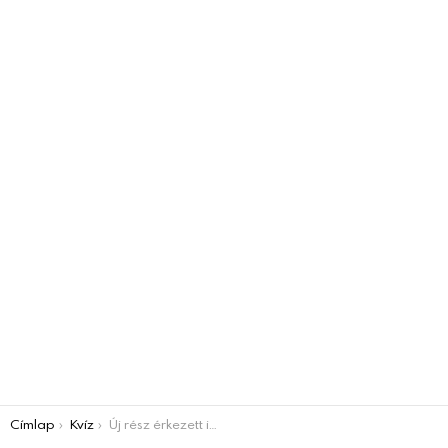
You are here:
Címlap
Kvíz
Új rész érkezett ismét – felismersz 5 magyar ismert embert? 9. rész Villámkvíz