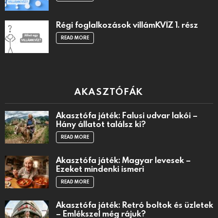
Régi foglalkozások villámKVÍZ 1. rész
READ MORE
AKASZTÓFÁK
Akasztófa játék: Falusi udvar lakói –
Hány állatot találsz ki?
READ MORE
Akasztófa játék: Magyar levesek –
Ezeket mindenki ismeri
READ MORE
Akasztófa játék: Retró boltok és üzletek
– Emlékszel még rájuk?