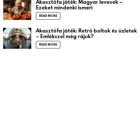
Akasztófa játék: Magyar levesek –
Ezeket mindenki ismeri
READ MORE
Akasztófa játék: Retró boltok és üzletek
– Emlékszel még rájuk?
READ MORE