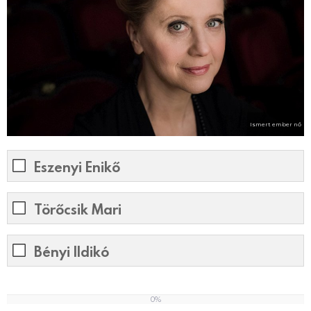
Ismert ember nő
Eszenyi Enikő
Törőcsik Mari
Bényi Ildikó
0%
0