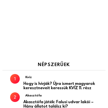
NÉPSZERŰEK
Kvíz
Hogy is hívják? Újra ismert magyarok
keresztneveit keressük KVÍZ 11. rész
Akasztófa
Akasztófa játék: Falusi udvar lakói –
Hány állatot találsz ki?