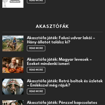
READ MORE
AKASZTÓFÁK
Akasztófa játék: Falusi udvar lakói –
Hány állatot találsz ki?
READ MORE
Akasztófa játék: Magyar levesek –
Ezeket mindenki ismeri
READ MORE
Akasztófa játék: Retró boltok és üzletek
– Emlékszel még rájuk?
READ MORE
Akasztófa játék: Pénzzel kapcsolatos