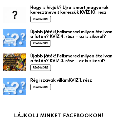
Hogy is hívják? Újra ismert magyarok
keresztneveit keressük KVÍZ 10. rész
READ MORE
Újabb játék! Felismered milyen étel van
a fotón? KVÍZ 4. rész – ez is sikerül?
READ MORE
Újabb játék! Felismered milyen étel van
a fotón? KVÍZ 3. rész – ez is sikerül?
READ MORE
Régi szavak villámKVÍZ 1. rész
READ MORE
LÁJKOLJ MINKET FACEBOOKON!