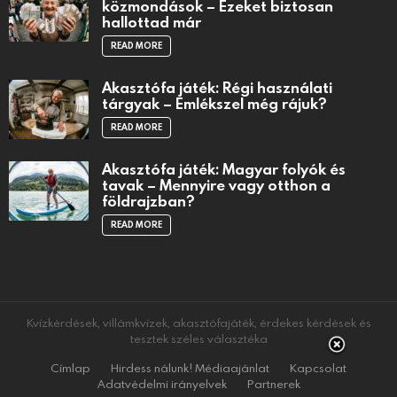
közmondások – Ezeket biztosan
hallottad már
READ MORE
Akasztófa játék: Régi használati
tárgyak – Emlékszel még rájuk?
READ MORE
Akasztófa játék: Magyar folyók és
tavak – Mennyire vagy otthon a
földrajzban?
READ MORE
Kvízkérdések, villámkvízek, akasztófajáték, érdekes kérdések és
tesztek széles választéka
Címlap
Hirdess nálunk! Médiaajánlat
Kapcsolat
Adatvédelmi irányelvek
Partnerek