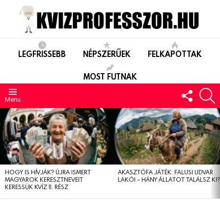
LEGFRISSEBB
NÉPSZERŰEK
FELKAPOTTAK
MOST FUTNAK
FOLLO
S
US
Menu
LEGUTÓBBIAK
HOGY IS HÍVJÁK? ÚJRA ISMERT
AKASZTÓFA JÁTÉK: FALUSI UDVAR
MAGYAROK KERESZTNEVEIT
LAKÓI – HÁNY ÁLLATOT TALÁLSZ KI
KERESSÜK KVÍZ 11. RÉSZ