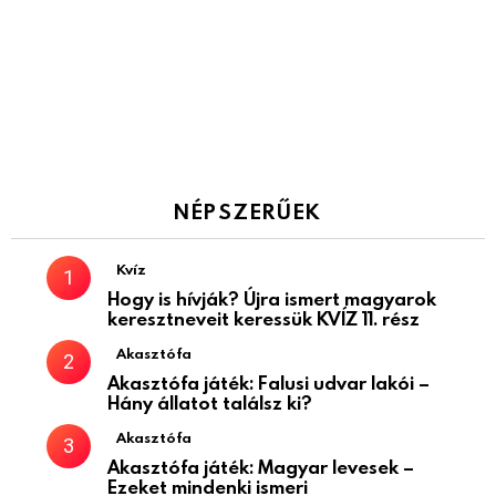
NÉPSZERŰEK
Kvíz
Hogy is hívják? Újra ismert magyarok
keresztneveit keressük KVÍZ 11. rész
Akasztófa
Akasztófa játék: Falusi udvar lakói –
Hány állatot találsz ki?
Akasztófa
Akasztófa játék: Magyar levesek –
Ezeket mindenki ismeri