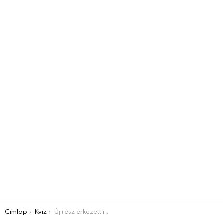
You are here:
Címlap
Kvíz
Új rész érkezett ismét – felismersz 5 magyar ismert embert? 19. rész Villámkvíz