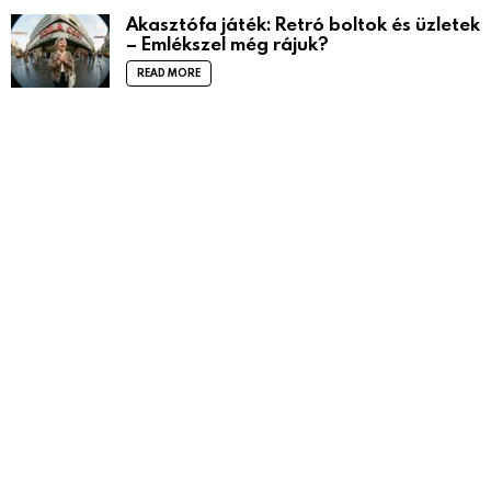
Akasztófa játék: Retró boltok és üzletek
– Emlékszel még rájuk?
READ MORE