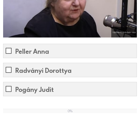
Ismert ember no
Peller Anna
Radványi Dorottya
Pogány Judit
0%
0
%