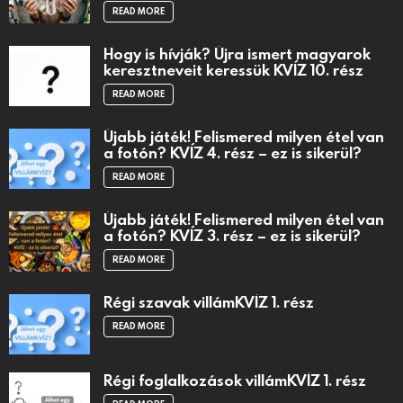
READ MORE
Hogy is hívják? Újra ismert magyarok
keresztneveit keressük KVÍZ 10. rész
READ MORE
Újabb játék! Felismered milyen étel van
a fotón? KVÍZ 4. rész – ez is sikerül?
READ MORE
Újabb játék! Felismered milyen étel van
a fotón? KVÍZ 3. rész – ez is sikerül?
READ MORE
Régi szavak villámKVÍZ 1. rész
READ MORE
Régi foglalkozások villámKVÍZ 1. rész