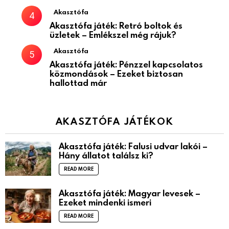
Akasztófa
Akasztófa játék: Retró boltok és
üzletek – Emlékszel még rájuk?
Akasztófa
Akasztófa játék: Pénzzel kapcsolatos
közmondások – Ezeket biztosan
hallottad már
AKASZTÓFA JÁTÉKOK
Akasztófa játék: Falusi udvar lakói –
Hány állatot találsz ki?
READ MORE
Akasztófa játék: Magyar levesek –
Ezeket mindenki ismeri
READ MORE