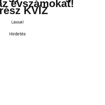
az évszámokat!
 rész KVÍZ
Lássuk!
Hirdetés