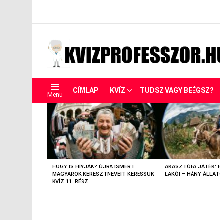
CÍMLAP
KVÍZ
TUDSZ VAGY BEÉGSZ?
Menu
LEGUTÓBBIAK
HOGY IS HÍVJÁK? ÚJRA ISMERT
AKASZTÓFA JÁTÉK: 
MAGYAROK KERESZTNEVEIT KERESSÜK
LAKÓI – HÁNY ÁLLAT
KVÍZ 11. RÉSZ