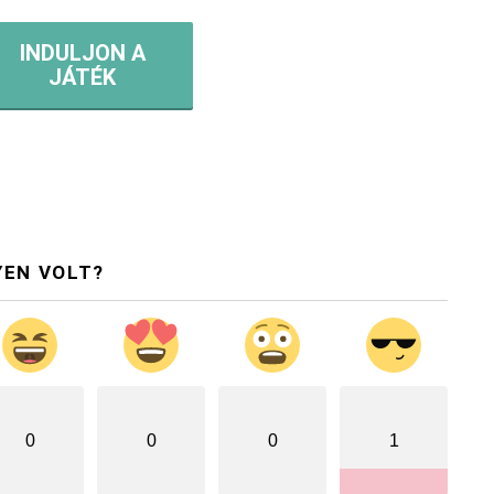
INDULJON A
JÁTÉK
YEN VOLT?
0
0
0
1