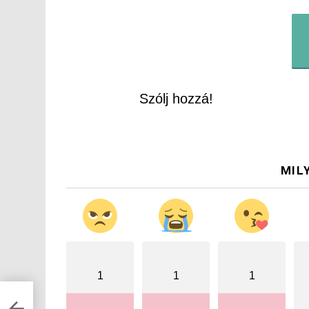
Szólj hozzá!
MIL
1
1
1