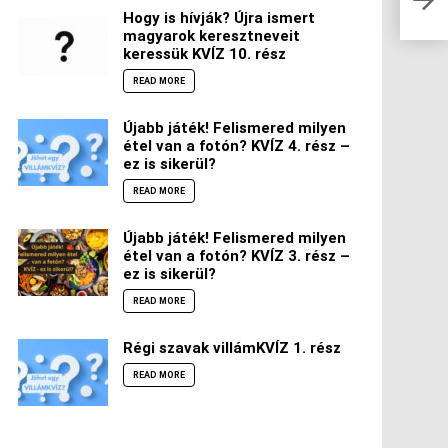
bebi
Hogy is hívják? Újra ismert
magyarok keresztneveit
keressük KVÍZ 10. rész
READ MORE
Újabb játék! Felismered milyen
étel van a fotón? KVÍZ 4. rész –
ez is sikerül?
READ MORE
Újabb játék! Felismered milyen
étel van a fotón? KVÍZ 3. rész –
ez is sikerül?
READ MORE
Régi szavak villámKVÍZ 1. rész
READ MORE