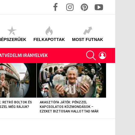
facebook
instagram
pinterest
youtube
NÉPSZERŰEK
FELKAPOTTAK
MOST FUTNAK
SEARCH
LOGIN
ATVÉDELMI IRÁNYELVEK
: RETRÓ BOLTOK ÉS
AKASZTÓFA JÁTÉK: PÉNZZEL
AKASZTÓFA JÁT
SZEL MÉG RÁJUK?
KAPCSOLATOS KÖZMONDÁSOK –
TÁRGYAK – EML
EZEKET BIZTOSAN HALLOTTAD MÁR