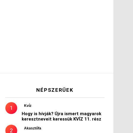
NÉPSZERŰEK
Kvíz
Hogy is hívják? Újra ismert magyarok
keresztneveit keressük KVÍZ 11. rész
Akasztófa