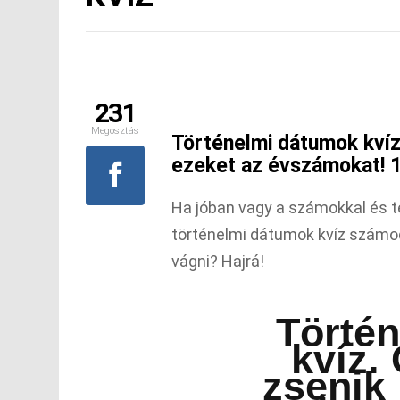
231
Megosztás
Történelmi dátumok kvíz
ezeket az évszámokat! 1
Ha jóban vagy a számokkal és t
történelmi dátumok kvíz számo
vágni? Hajrá!
Törté
kvíz.
zsenik