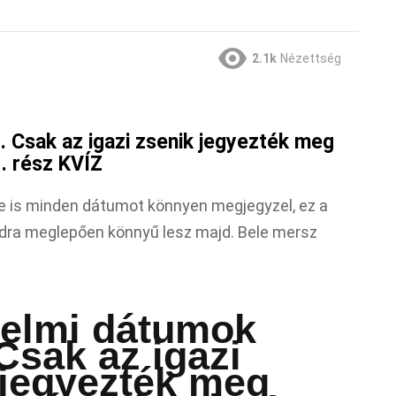
2.1k
Nézettség
. Csak az igazi zsenik jegyezték meg
. rész KVÍZ
e is minden dátumot könnyen megjegyzel, ez a
dra meglepően könnyű lesz majd. Bele mersz
nelmi dátumok
 Csak az igazi
 jegyezték meg