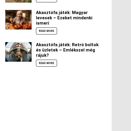
Akasztófa játék: Magyar
levesek – Ezeket mindenki
ismeri
READ MORE
Akasztófa játék: Retró boltok
és üzletek – Emlékszel még
rájuk?
READ MORE