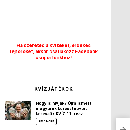
Ha szereted a kvízeket, érdekes
fejtörőket, akkor csatlakozz Facebook
csoportunkhoz!
KVÍZJÁTÉKOK
Hogy is hívják? Újra ismert
magyarok keresztneveit
keressük KVÍZ 11. rész
READ MORE
Elné
okos