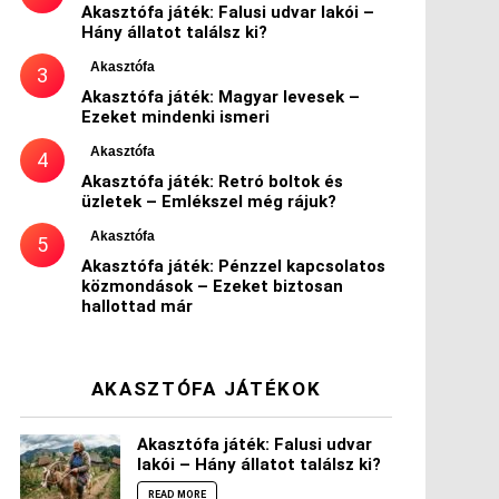
Akasztófa játék: Falusi udvar lakói –
Hány állatot találsz ki?
Akasztófa
Akasztófa játék: Magyar levesek –
Ezeket mindenki ismeri
Akasztófa
Akasztófa játék: Retró boltok és
üzletek – Emlékszel még rájuk?
Akasztófa
Akasztófa játék: Pénzzel kapcsolatos
közmondások – Ezeket biztosan
hallottad már
AKASZTÓFA JÁTÉKOK
Akasztófa játék: Falusi udvar
lakói – Hány állatot találsz ki?
READ MORE