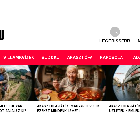
LEGFRISSEBB
VILLÁMKVÍZEK
SUDOKU
AKASZTÓFA
KAPCSOLAT
AD
FALUSI UDVAR
AKASZTÓFA JÁTÉK: MAGYAR LEVESEK –
AKASZTÓFA JÁTÉK
OT TALÁLSZ KI?
EZEKET MINDENKI ISMERI
ÜZLETEK – EMLÉK