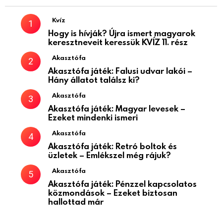
Kvíz
Hogy is hívják? Újra ismert magyarok
keresztneveit keressük KVÍZ 11. rész
Akasztófa
Akasztófa játék: Falusi udvar lakói –
Hány állatot találsz ki?
Akasztófa
Akasztófa játék: Magyar levesek –
Ezeket mindenki ismeri
Akasztófa
Akasztófa játék: Retró boltok és
üzletek – Emlékszel még rájuk?
Akasztófa
Akasztófa játék: Pénzzel kapcsolatos
közmondások – Ezeket biztosan
hallottad már