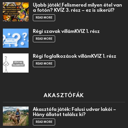
Újabb játék! Felismered milyen étel van
a fotón? KVÍZ 3. rész – ez is sikerül?
READ MORE
Régi szavak villámKVÍZ 1. rész
READ MORE
Régi foglalkozások villámKVÍZ 1. rész
READ MORE
AKASZTÓFÁK
Akasztófa játék: Falusi udvar lakói –
Hány állatot találsz ki?
READ MORE