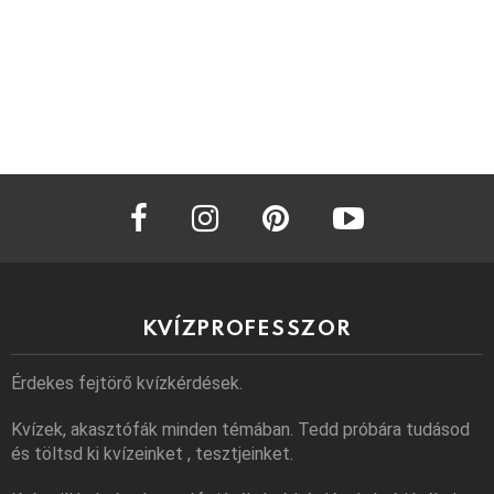
facebook
instagram
pinterest
youtube
KVÍZPROFESSZOR
Érdekes fejtörő kvízkérdések.
Kvízek, akasztófák minden témában. Tedd próbára tudásod
és töltsd ki kvízeinket , tesztjeinket.