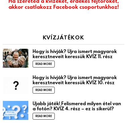
Ha szereted a kvízeket, érdekes fejtörőket,
akkor csatlakozz Facebook csoportunkhoz!
KVÍZJÁTÉKOK
Hogy is hívják? Újra ismert magyarok
keresztneveit keressük KVÍZ 11. rész
READ MORE
Hogy is hívják? Újra ismert magyarok
keresztneveit keressük KVÍZ 10. rész
READ MORE
Újabb játék! Felismered milyen étel van
a fotón? KVÍZ 4. rész – ez is sikerül?
READ MORE