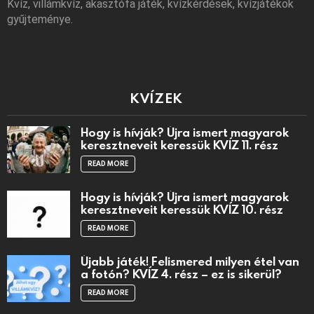
Kvíz, villámkvíz, akasztófa játék, kvízkérdések, kvízjátékok
gyűjteménye.
KVÍZEK
Hogy is hívják? Újra ismert magyarok
keresztneveit keressük KVÍZ 11. rész
READ MORE
Hogy is hívják? Újra ismert magyarok
keresztneveit keressük KVÍZ 10. rész
READ MORE
Újabb játék! Felismered milyen étel van
a fotón? KVÍZ 4. rész – ez is sikerül?
READ MORE