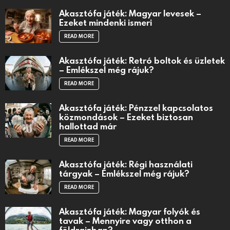
Akasztófa játék: Magyar levesek –
Ezeket mindenki ismeri
READ MORE
Akasztófa játék: Retró boltok és üzletek
– Emlékszel még rájuk?
READ MORE
Akasztófa játék: Pénzzel kapcsolatos
közmondások – Ezeket biztosan
hallottad már
READ MORE
Akasztófa játék: Régi használati
tárgyak – Emlékszel még rájuk?
READ MORE
Akasztófa játék: Magyar folyók és
tavak – Mennyire vagy otthon a
földrajzban?