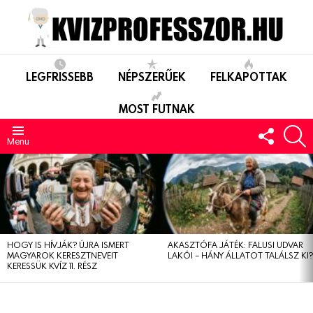
LEGFRISSEBB
NÉPSZERŰEK
FELKAPOTTAK
MOST FUTNAK
FOLLO
S
US
Menu
LEGUTÓBBIAK
HOGY IS HÍVJÁK? ÚJRA ISMERT
AKASZTÓFA JÁTÉK: FALUSI UDVAR
MAGYAROK KERESZTNEVEIT
LAKÓI – HÁNY ÁLLATOT TALÁLSZ KI
KERESSÜK KVÍZ 11. RÉSZ