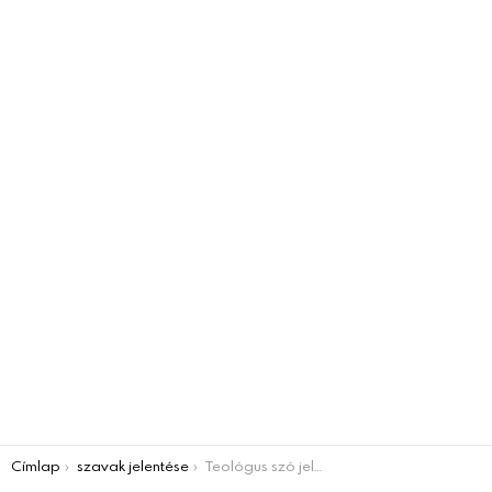
You are here:
Címlap
szavak jelentése
Teológus szó jelentése – Mutatjuk, hogy mit is jelent!