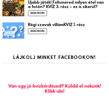
Újabb játék! Felismered milyen étel van
a fotón? KVÍZ 3. rész – ez is sikerül?
READ MORE
Régi szavak villámKVÍZ 1. rész
READ MORE
LÁJKOLJ MINKET FACEBOOKON!
Van egy jó kvízkérdésed? Küldd el nekünk!
Klikk ide!