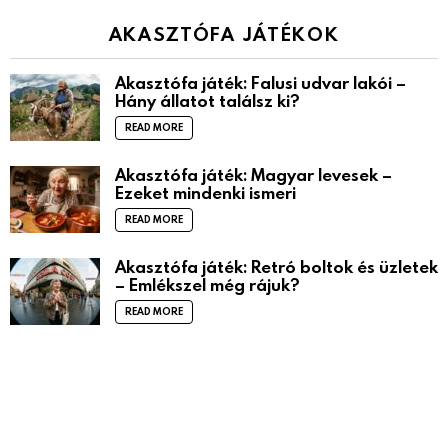
AKASZTÓFA JÁTÉKOK
Akasztófa játék: Falusi udvar lakói –
Hány állatot találsz ki?
READ MORE
Akasztófa játék: Magyar levesek –
Ezeket mindenki ismeri
READ MORE
Akasztófa játék: Retró boltok és üzletek
– Emlékszel még rájuk?
READ MORE