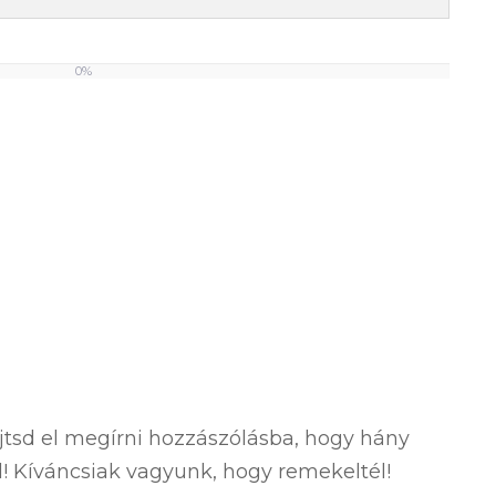
0%
ejtsd el megírni hozzászólásba, hogy hány
ól! Kíváncsiak vagyunk, hogy remekeltél!