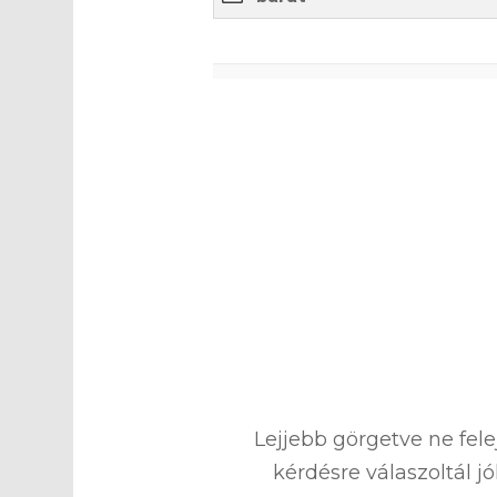
0
%
Lejjebb görgetve ne fel
kérdésre válaszoltál j