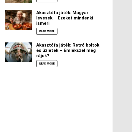
Akasztófa játék: Magyar
levesek – Ezeket mindenki
ismeri
READ MORE
Akasztófa játék: Retró boltok
és üzletek – Emlékszel még
rájuk?
READ MORE