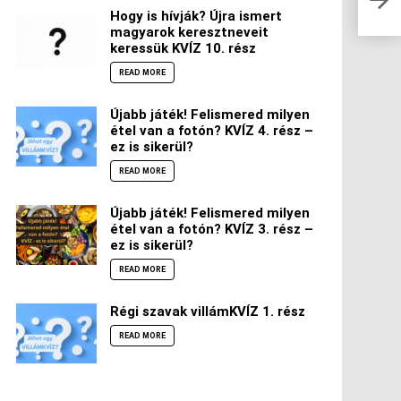
fel 
Hogy is hívják? Újra ismert
magyarok keresztneveit
keressük KVÍZ 10. rész
READ MORE
Újabb játék! Felismered milyen
étel van a fotón? KVÍZ 4. rész –
ez is sikerül?
READ MORE
Újabb játék! Felismered milyen
étel van a fotón? KVÍZ 3. rész –
ez is sikerül?
READ MORE
Régi szavak villámKVÍZ 1. rész
READ MORE