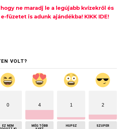
, hogy ne maradj le a legújabb kvízekről és
e-füzetet is adunk ajándékba! KIKK IDE!
YEN VOLT?
0
4
1
2
EZ NEM
MÉG TÖBB
HUPSZ
SZUPER
FOGOTT KI
ILYET