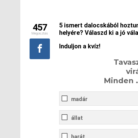
5 ismert dalocskából hoztun
457
helyére? Válaszd ki a jó vála
Megosztás
Induljon a kvíz!
Tavasz
vi
Minden ...
madár
állat
barát