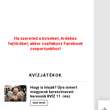
Ha szereted a kvízeket, érdekes
fejtörőket, akkor csatlakozz Facebook
csoportunkhoz!
KVÍZJÁTÉKOK
Hogy is hívják? Újra ismert
magyarok keresztneveit
keressük KVÍZ 11. rész
READ MORE
Hány