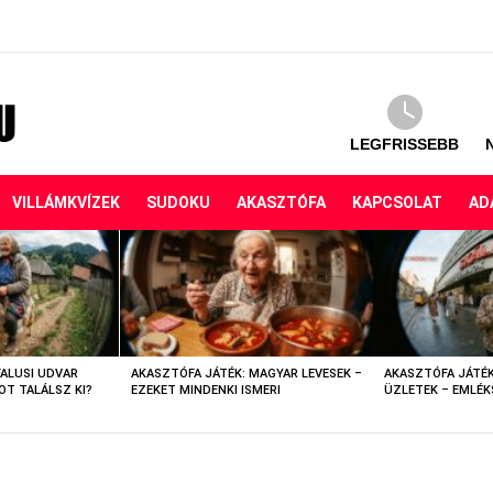
LEGFRISSEBB
VILLÁMKVÍZEK
SUDOKU
AKASZTÓFA
KAPCSOLAT
AD
FALUSI UDVAR
AKASZTÓFA JÁTÉK: MAGYAR LEVESEK –
AKASZTÓFA JÁTÉK
OT TALÁLSZ KI?
EZEKET MINDENKI ISMERI
ÜZLETEK – EMLÉK