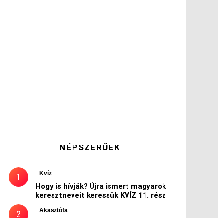
NÉPSZERŰEK
Kvíz
Hogy is hívják? Újra ismert magyarok
keresztneveit keressük KVÍZ 11. rész
Akasztófa