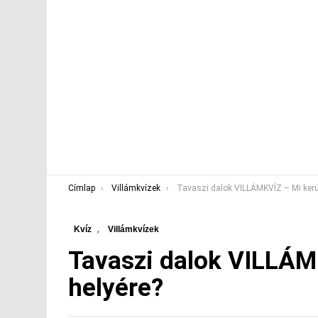
You are here:
Címlap
Villámkvízek
Tavaszi dalok VILLÁMKVÍZ – Mi kerül a pontok hely
,
Kvíz
Villámkvízek
Tavaszi dalok VILLÁM
helyére?