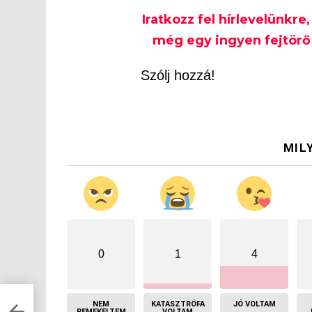
Iratkozz fel hírlevelünkre
még egy ingyen fejtörő 
Szólj hozzá!
MIL
0
1
4
NEM
KATASZTRÓFA
JÓ VOLTAM
REMEKELTEM
VOLTAM