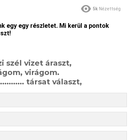
5k
Nézettség
k egy egy részletet. Mi kerül a pontok
szt!
i szél vizet áraszt,
rágom, virágom.
......... társat választ,