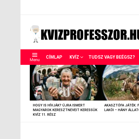
CÍMLAP
KVÍZ
TUDSZ VAGY BEÉGSZ?
Menu
LEGUTÓBBIAK
HOGY IS HÍVJÁK? ÚJRA ISMERT
AKASZTÓFA JÁTÉK: 
MAGYAROK KERESZTNEVEIT KERESSÜK
LAKÓI – HÁNY ÁLLAT
KVÍZ 11. RÉSZ