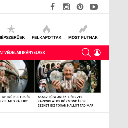
facebook
instagram
pinterest
youtube
NÉPSZERŰEK
FELKAPOTTAK
MOST FUTNAK
SEARCH
LOGIN
ATVÉDELMI IRÁNYELVEK
: RETRÓ BOLTOK ÉS
AKASZTÓFA JÁTÉK: PÉNZZEL
AKASZTÓFA JÁT
SZEL MÉG RÁJUK?
KAPCSOLATOS KÖZMONDÁSOK –
TÁRGYAK – EML
EZEKET BIZTOSAN HALLOTTAD MÁR