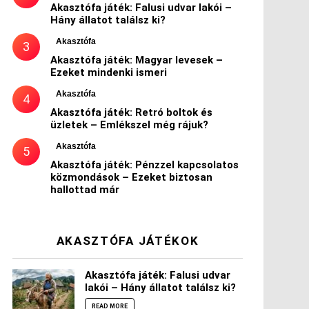
Akasztófa játék: Falusi udvar lakói –
Hány állatot találsz ki?
Akasztófa
Akasztófa játék: Magyar levesek –
Ezeket mindenki ismeri
Akasztófa
Akasztófa játék: Retró boltok és
üzletek – Emlékszel még rájuk?
Akasztófa
Akasztófa játék: Pénzzel kapcsolatos
közmondások – Ezeket biztosan
hallottad már
AKASZTÓFA JÁTÉKOK
Akasztófa játék: Falusi udvar
lakói – Hány állatot találsz ki?
READ MORE