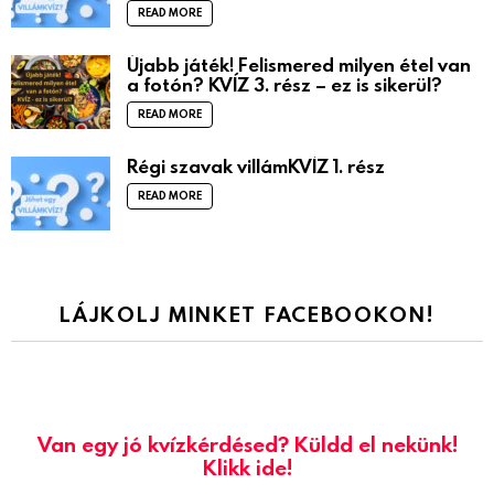
READ MORE
Újabb játék! Felismered milyen étel van
a fotón? KVÍZ 3. rész – ez is sikerül?
READ MORE
Régi szavak villámKVÍZ 1. rész
READ MORE
LÁJKOLJ MINKET FACEBOOKON!
Van egy jó kvízkérdésed? Küldd el nekünk!
Klikk ide!