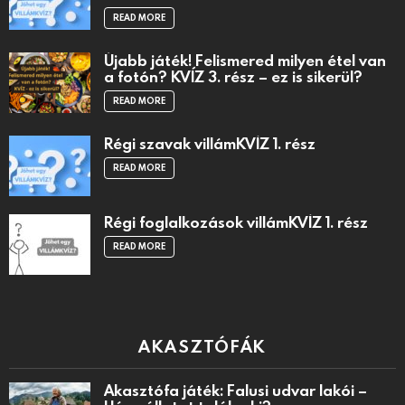
READ MORE
Újabb játék! Felismered milyen étel van
a fotón? KVÍZ 3. rész – ez is sikerül?
READ MORE
Régi szavak villámKVÍZ 1. rész
READ MORE
Régi foglalkozások villámKVÍZ 1. rész
READ MORE
AKASZTÓFÁK
Akasztófa játék: Falusi udvar lakói –