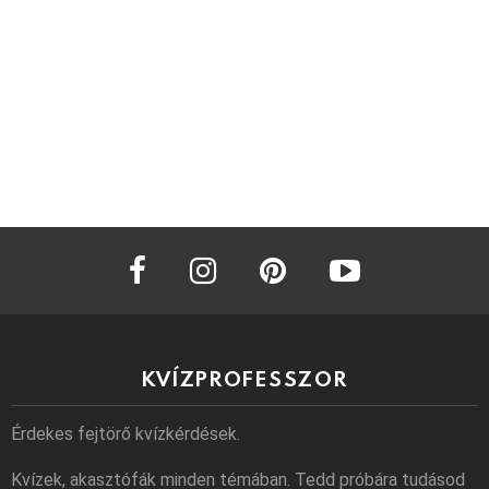
facebook
instagram
pinterest
youtube
KVÍZPROFESSZOR
Érdekes fejtörő kvízkérdések.
Kvízek, akasztófák minden témában. Tedd próbára tudásod