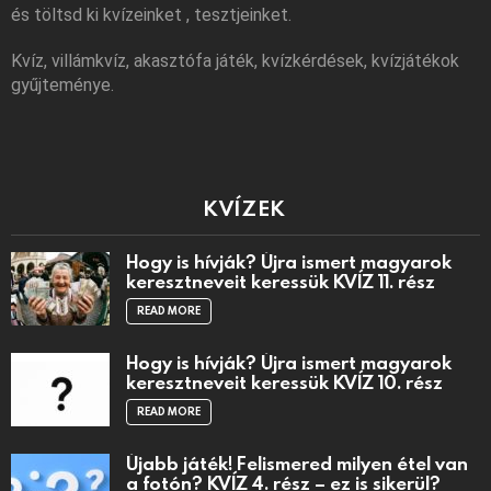
és töltsd ki kvízeinket , tesztjeinket.
Kvíz, villámkvíz, akasztófa játék, kvízkérdések, kvízjátékok
gyűjteménye.
KVÍZEK
Hogy is hívják? Újra ismert magyarok
keresztneveit keressük KVÍZ 11. rész
READ MORE
Hogy is hívják? Újra ismert magyarok
keresztneveit keressük KVÍZ 10. rész
READ MORE
Újabb játék! Felismered milyen étel van
a fotón? KVÍZ 4. rész – ez is sikerül?