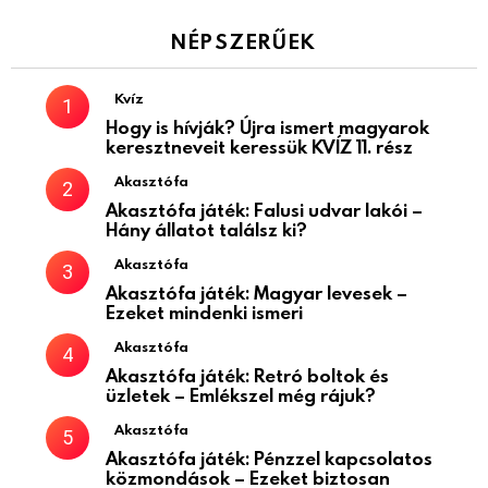
NÉPSZERŰEK
Kvíz
Hogy is hívják? Újra ismert magyarok
keresztneveit keressük KVÍZ 11. rész
Akasztófa
Akasztófa játék: Falusi udvar lakói –
Hány állatot találsz ki?
Akasztófa
Akasztófa játék: Magyar levesek –
Ezeket mindenki ismeri
Akasztófa
Akasztófa játék: Retró boltok és
üzletek – Emlékszel még rájuk?
Akasztófa
Akasztófa játék: Pénzzel kapcsolatos
közmondások – Ezeket biztosan