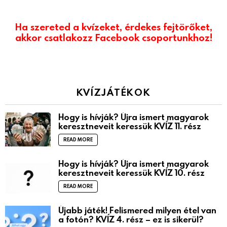
Ha szereted a kvízeket, érdekes fejtörőket,
akkor csatlakozz Facebook csoportunkhoz!
KVÍZJÁTÉKOK
Hogy is hívják? Újra ismert magyarok
keresztneveit keressük KVÍZ 11. rész
READ MORE
Hogy is hívják? Újra ismert magyarok
keresztneveit keressük KVÍZ 10. rész
READ MORE
Újabb játék! Felismered milyen étel van
a fotón? KVÍZ 4. rész – ez is sikerül?