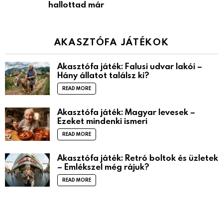
hallottad már
AKASZTÓFA JÁTÉKOK
Akasztófa játék: Falusi udvar lakói –
Hány állatot találsz ki?
READ MORE
Akasztófa játék: Magyar levesek –
Ezeket mindenki ismeri
READ MORE
Akasztófa játék: Retró boltok és üzletek
– Emlékszel még rájuk?
READ MORE