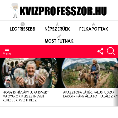
LEGFRISSEBB
NÉPSZERŰEK
FELKAPOTTAK
MOST FUTNAK
FOLLO
S
US
Menu
LEGUTÓBBIAK
HOGY IS HÍVJÁK? ÚJRA ISMERT
AKASZTÓFA JÁTÉK: FALUSI UDVAR
MAGYAROK KERESZTNEVEIT
LAKÓI – HÁNY ÁLLATOT TALÁLSZ KI
KERESSÜK KVÍZ 11. RÉSZ