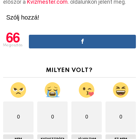
először a
Kvízmester.com
. oldalunkon jelent meg.
Szólj hozzá!
66
Megosztás
MILYEN VOLT?
0
0
0
0