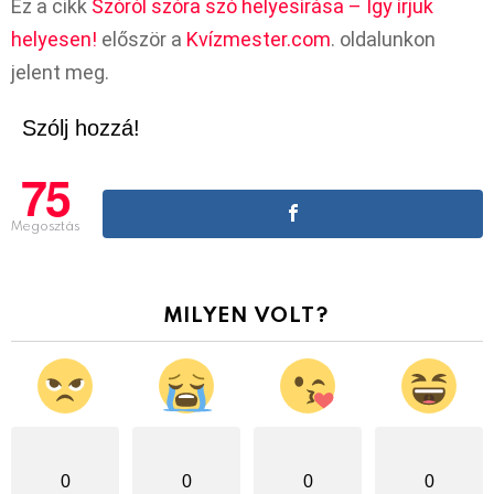
Ez a cikk
Szóról szóra szó helyesírása – Így írjuk
helyesen!
először a
Kvízmester.com
. oldalunkon
jelent meg.
Szólj hozzá!
75
Megosztás
MILYEN VOLT?
0
0
0
0