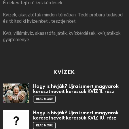
Érdekes fejtörő kvízkérdések.
Kvízek, akasztófák minden témában. Tedd próbára tudásod
és töltsd ki kvízeinket , tesztjeinket.
Kvíz, villámkvíz, akasztófa játék, kvízkérdések, kvízjátékok
gyűjteménye.
KVÍZEK
Hogy is hívják? Újra ismert magyarok
keresztneveit keressük KVÍZ 11. rész
READ MORE
Hogy is hívják? Újra ismert magyarok
keresztneveit keressük KVÍZ 10. rész
READ MORE