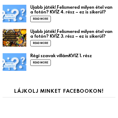
Újabb játék! Felismered milyen étel van
a fotón? KVÍZ 4. rész – ez is sikerül?
READ MORE
Újabb játék! Felismered milyen étel van
a fotón? KVÍZ 3. rész – ez is sikerül?
READ MORE
Régi szavak villámKVÍZ 1. rész
READ MORE
LÁJKOLJ MINKET FACEBOOKON!