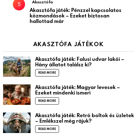
Akasztófa
Akasztófa játék: Pénzzel kapcsolatos
közmondások – Ezeket biztosan
hallottad már
AKASZTÓFA JÁTÉKOK
Akasztófa játék: Falusi udvar lakói –
Hány állatot találsz ki?
READ MORE
Akasztófa játék: Magyar levesek –
Ezeket mindenki ismeri
READ MORE
Akasztófa játék: Retró boltok és üzletek
– Emlékszel még rájuk?
READ MORE