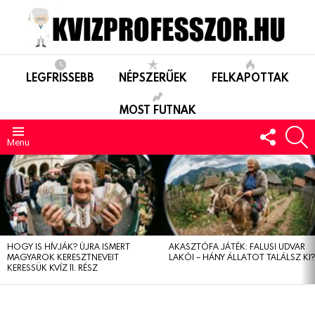
LEGFRISSEBB
NÉPSZERŰEK
FELKAPOTTAK
MOST FUTNAK
FOLLO
S
US
Menu
LEGUTÓBBIAK
HOGY IS HÍVJÁK? ÚJRA ISMERT
AKASZTÓFA JÁTÉK: FALUSI UDVAR
MAGYAROK KERESZTNEVEIT
LAKÓI – HÁNY ÁLLATOT TALÁLSZ KI
KERESSÜK KVÍZ 11. RÉSZ