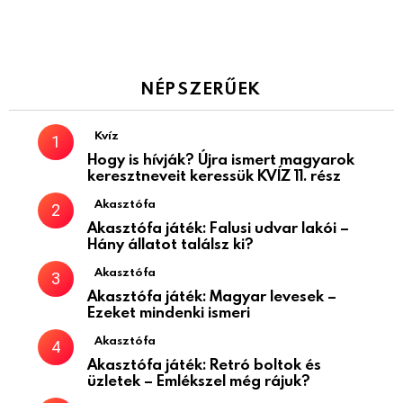
NÉPSZERŰEK
Kvíz
Hogy is hívják? Újra ismert magyarok
keresztneveit keressük KVÍZ 11. rész
Akasztófa
Akasztófa játék: Falusi udvar lakói –
Hány állatot találsz ki?
Akasztófa
Akasztófa játék: Magyar levesek –
Ezeket mindenki ismeri
Akasztófa
Akasztófa játék: Retró boltok és
üzletek – Emlékszel még rájuk?