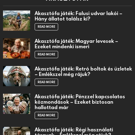
Akasztófa játék: Falusi udvar lakói –
Hány állatot találsz ki?
READ MORE
Akasztófa játék: Magyar levesek –
Ezeket mindenki ismeri
READ MORE
Akasztófa játék: Retró boltok és üzletek
– Emlékszel még rájuk?
READ MORE
Akasztófa játék: Pénzzel kapcsolatos
közmondások – Ezeket biztosan
hallottad már
READ MORE
Akasztófa játék: Régi használati
tárgyak – Emlékszel még rájuk?