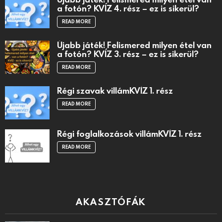
a fotón? KVÍZ 4. rész – ez is sikerül?
READ MORE
Újabb játék! Felismered milyen étel van
a fotón? KVÍZ 3. rész – ez is sikerül?
READ MORE
Régi szavak villámKVÍZ 1. rész
READ MORE
Régi foglalkozások villámKVÍZ 1. rész
READ MORE
AKASZTÓFÁK