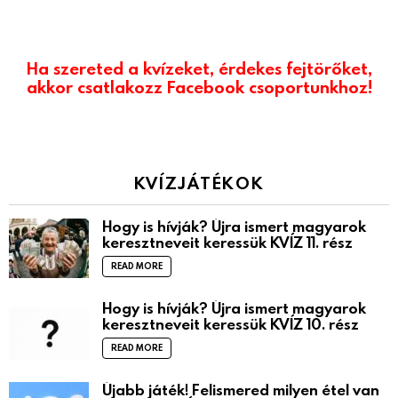
Ha szereted a kvízeket, érdekes fejtörőket,
akkor csatlakozz Facebook csoportunkhoz!
KVÍZJÁTÉKOK
Hogy is hívják? Újra ismert magyarok
keresztneveit keressük KVÍZ 11. rész
READ MORE
Hogy is hívják? Újra ismert magyarok
keresztneveit keressük KVÍZ 10. rész
READ MORE
Újabb játék! Felismered milyen étel van