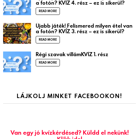
a fotón? KVÍZ 4. rész – ez is sikerül?
READ MORE
Újabb játék! Felismered milyen étel van
a fotón? KVÍZ 3. rész – ez is sikerül?
READ MORE
Régi szavak villámKVÍZ 1. rész
READ MORE
LÁJKOLJ MINKET FACEBOOKON!
Van egy jó kvízkérdésed? Küldd el nekünk!
Klikk ide!