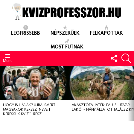
LEGFRISSEBB
NÉPSZERŰEK
FELKAPOTTAK
MOST FUTNAK
FOLLO
S
US
Menu
LEGUTÓBBIAK
HOGY IS HÍVJÁK? ÚJRA ISMERT
AKASZTÓFA JÁTÉK: FALUSI UDVAR
MAGYAROK KERESZTNEVEIT
LAKÓI – HÁNY ÁLLATOT TALÁLSZ KI
KERESSÜK KVÍZ 11. RÉSZ