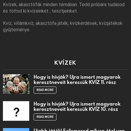
Kvízek, akasztófák minden témában. Tedd próbára tudásod
és töltsd ki kvízeinket , tesztjeinket.
Kvíz, villámkvíz, akasztófa játék, kvízkérdések, kvízjátékok
gyűjteménye.
KVÍZEK
Hogy is hívják? Újra ismert magyarok
keresztneveit keressük KVÍZ 11. rész
READ MORE
Hogy is hívják? Újra ismert magyarok
keresztneveit keressük KVÍZ 10. rész
READ MORE
Újabb játék! Felismered milyen étel van