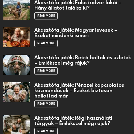
Akasztófa játék: Falusi udvar lakói –
Hány állatot találsz ki?
READ MORE
Akasztófa játék: Magyar levesek –
Ezeket mindenki ismeri
READ MORE
Akasztófa játék: Retró boltok és üzletek
– Emlékszel még rájuk?
READ MORE
Akasztófa játék: Pénzzel kapcsolatos
közmondások – Ezeket biztosan
hallottad már
READ MORE
Akasztófa játék: Régi használati
tárgyak – Emlékszel még rájuk?
READ MORE