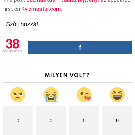
first on
Kvízmester.com
.
Szólj hozzá!
38
Megosztás
MILYEN VOLT?
0
0
0
0