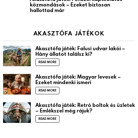
közmondások – Ezeket biztosan
hallottad már
AKASZTÓFA JÁTÉKOK
Akasztófa játék: Falusi udvar lakói –
Hány állatot találsz ki?
READ MORE
Akasztófa játék: Magyar levesek –
Ezeket mindenki ismeri
READ MORE
Akasztófa játék: Retró boltok és üzletek
– Emlékszel még rájuk?
READ MORE