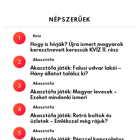
NÉPSZERŰEK
Kvíz
Hogy is hívják? Újra ismert magyarok
keresztneveit keressük KVÍZ 11. rész
Akasztófa
Akasztófa játék: Falusi udvar lakói –
Hány állatot találsz ki?
Akasztófa
Akasztófa játék: Magyar levesek –
Ezeket mindenki ismeri
Akasztófa
Akasztófa játék: Retró boltok és
üzletek – Emlékszel még rájuk?
Akasztófa
Akasztófa játék: Pénzzel kapcsolatos