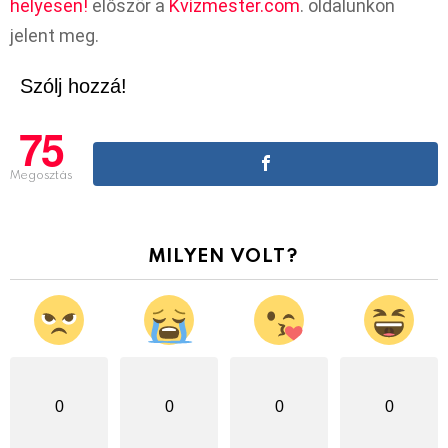
helyesen!
először a
Kvízmester.com
. oldalunkon
jelent meg.
Szólj hozzá!
75
Megosztás
MILYEN VOLT?
0
0
0
0