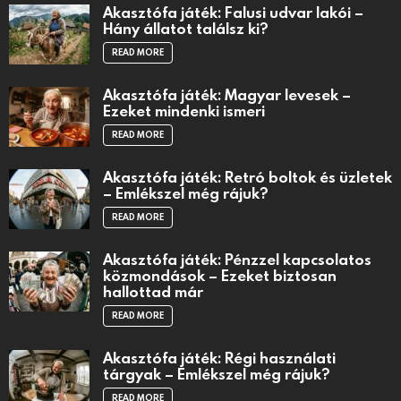
Akasztófa játék: Falusi udvar lakói –
Hány állatot találsz ki?
READ MORE
Akasztófa játék: Magyar levesek –
Ezeket mindenki ismeri
READ MORE
Akasztófa játék: Retró boltok és üzletek
– Emlékszel még rájuk?
READ MORE
Akasztófa játék: Pénzzel kapcsolatos
közmondások – Ezeket biztosan
hallottad már
READ MORE
Akasztófa játék: Régi használati
tárgyak – Emlékszel még rájuk?
READ MORE