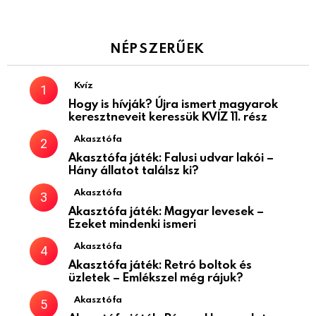
NÉPSZERŰEK
Kvíz
Hogy is hívják? Újra ismert magyarok
keresztneveit keressük KVÍZ 11. rész
Akasztófa
Akasztófa játék: Falusi udvar lakói –
Hány állatot találsz ki?
Akasztófa
Akasztófa játék: Magyar levesek –
Ezeket mindenki ismeri
Akasztófa
Akasztófa játék: Retró boltok és
üzletek – Emlékszel még rájuk?
Akasztófa