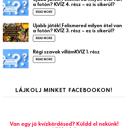
a fotón? KVÍZ 4. rész – ez is sikerül?
READ MORE
Újabb játék! Felismered milyen étel van
a fotón? KVÍZ 3. rész – ez is sikerül?
READ MORE
Régi szavak villámKVÍZ 1. rész
READ MORE
LÁJKOLJ MINKET FACEBOOKON!
Van egy jó kvízkérdésed? Küldd el nekünk!