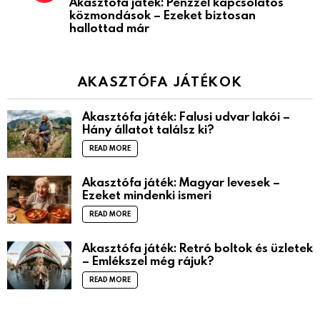
Akasztófa játék: Pénzzel kapcsolatos
közmondások – Ezeket biztosan
hallottad már
AKASZTÓFA JÁTÉKOK
Akasztófa játék: Falusi udvar lakói –
Hány állatot találsz ki?
READ MORE
Akasztófa játék: Magyar levesek –
Ezeket mindenki ismeri
READ MORE
Akasztófa játék: Retró boltok és üzletek
– Emlékszel még rájuk?
READ MORE