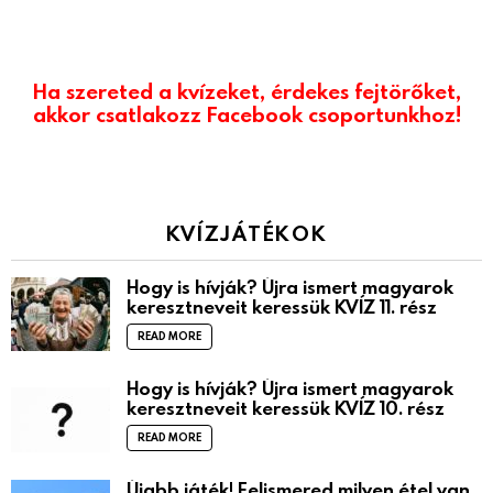
Ha szereted a kvízeket, érdekes fejtörőket,
akkor csatlakozz Facebook csoportunkhoz!
KVÍZJÁTÉKOK
Hogy is hívják? Újra ismert magyarok
keresztneveit keressük KVÍZ 11. rész
READ MORE
Hogy is hívják? Újra ismert magyarok
keresztneveit keressük KVÍZ 10. rész
READ MORE
Újabb játék! Felismered milyen étel van