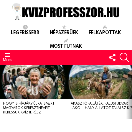
LEGFRISSEBB
NÉPSZERŰEK
FELKAPOTTAK
MOST FUTNAK
FOLLO
S
US
Menu
LEGUTÓBBIAK
HOGY IS HÍVJÁK? ÚJRA ISMERT
AKASZTÓFA JÁTÉK: FALUSI UDVAR
MAGYAROK KERESZTNEVEIT
LAKÓI – HÁNY ÁLLATOT TALÁLSZ KI
KERESSÜK KVÍZ 11. RÉSZ