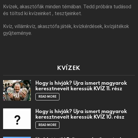
Kvízek, akasztófák minden témában. Tedd próbára tudásod
és töltsd ki kvízeinket , tesztjeinket.
Kvíz, villámkvíz, akasztófa játék, kvízkérdések, kvízjátékok
gyűjteménye.
KVÍZEK
Hogy is hívják? Újra ismert magyarok
keresztneveit keressük KVÍZ 11. rész
READ MORE
Hogy is hívják? Újra ismert magyarok
keresztneveit keressük KVÍZ 10. rész
READ MORE