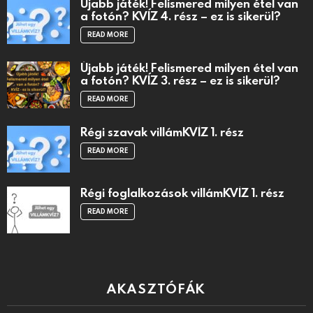
Újabb játék! Felismered milyen étel van
a fotón? KVÍZ 4. rész – ez is sikerül?
READ MORE
Újabb játék! Felismered milyen étel van
a fotón? KVÍZ 3. rész – ez is sikerül?
READ MORE
Régi szavak villámKVÍZ 1. rész
READ MORE
Régi foglalkozások villámKVÍZ 1. rész
READ MORE
AKASZTÓFÁK