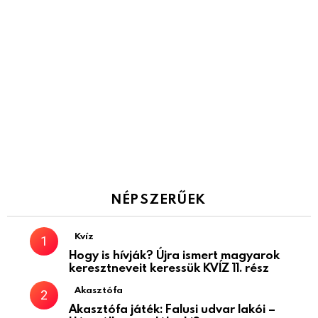
NÉPSZERŰEK
Kvíz
Hogy is hívják? Újra ismert magyarok
keresztneveit keressük KVÍZ 11. rész
Akasztófa
Akasztófa játék: Falusi udvar lakói –