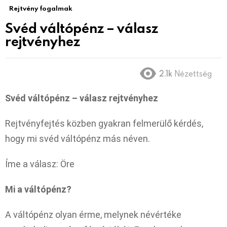
Rejtvény fogalmak
Svéd váltópénz – válasz
rejtvényhez
2.1k
Nézettség
Svéd váltópénz – válasz rejtvényhez
Rejtvényfejtés közben gyakran felmerülő kérdés,
hogy mi svéd váltópénz más néven.
Íme a válasz: Öre
Mi a váltópénz?
A váltópénz olyan érme, melynek névértéke