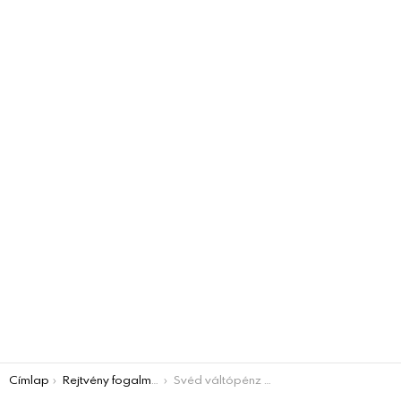
You are here:
Címlap
Rejtvény fogalmak
Svéd váltópénz – válasz rejtvényhez