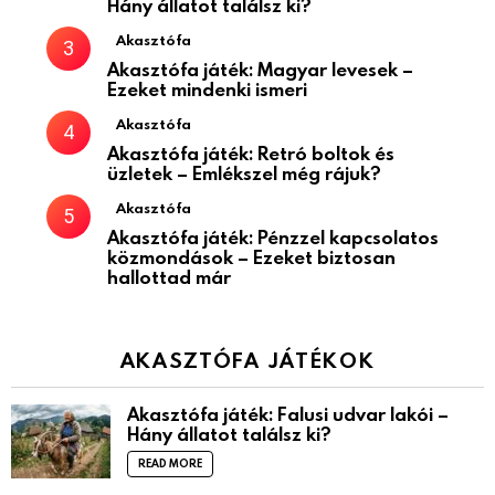
Hány állatot találsz ki?
Akasztófa
Akasztófa játék: Magyar levesek –
Ezeket mindenki ismeri
Akasztófa
Akasztófa játék: Retró boltok és
üzletek – Emlékszel még rájuk?
Akasztófa
Akasztófa játék: Pénzzel kapcsolatos
közmondások – Ezeket biztosan
hallottad már
AKASZTÓFA JÁTÉKOK
Akasztófa játék: Falusi udvar lakói –
Hány állatot találsz ki?
READ MORE