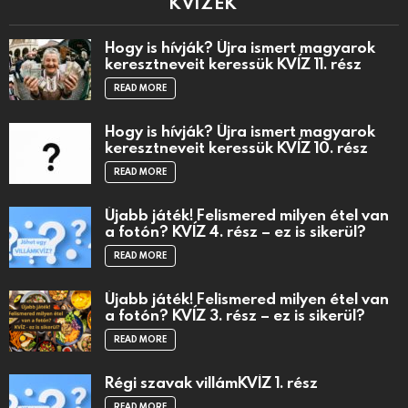
KVÍZEK
Hogy is hívják? Újra ismert magyarok
keresztneveit keressük KVÍZ 11. rész
READ MORE
Hogy is hívják? Újra ismert magyarok
keresztneveit keressük KVÍZ 10. rész
READ MORE
Újabb játék! Felismered milyen étel van
a fotón? KVÍZ 4. rész – ez is sikerül?
READ MORE
Újabb játék! Felismered milyen étel van
a fotón? KVÍZ 3. rész – ez is sikerül?
READ MORE
Régi szavak villámKVÍZ 1. rész
READ MORE