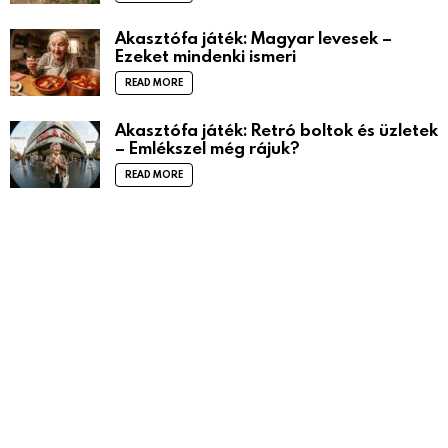
Akasztófa játék: Magyar levesek –
Ezeket mindenki ismeri
READ MORE
Akasztófa játék: Retró boltok és üzletek
– Emlékszel még rájuk?
READ MORE