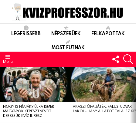
LEGFRISSEBB
NÉPSZERŰEK
FELKAPOTTAK
MOST FUTNAK
FOLLO
S
US
Menu
LEGUTÓBBIAK
HOGY IS HÍVJÁK? ÚJRA ISMERT
AKASZTÓFA JÁTÉK: FALUSI UDVAR
MAGYAROK KERESZTNEVEIT
LAKÓI – HÁNY ÁLLATOT TALÁLSZ KI
KERESSÜK KVÍZ 11. RÉSZ