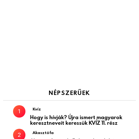
NÉPSZERŰEK
Kvíz
Hogy is hívják? Újra ismert magyarok
keresztneveit keressük KVÍZ 11. rész
Akasztófa