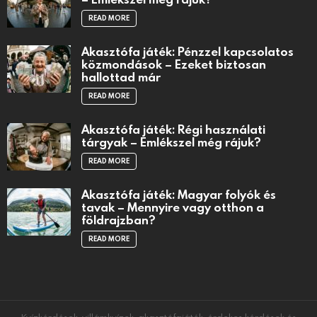
READ MORE
Akasztófa játék: Pénzzel kapcsolatos
közmondások – Ezeket biztosan
hallottad már
READ MORE
Akasztófa játék: Régi használati
tárgyak – Emlékszel még rájuk?
READ MORE
Akasztófa játék: Magyar folyók és
tavak – Mennyire vagy otthon a
földrajzban?
READ MORE
Kvízkérdések, villámkvízek, akasztófajáték, érdekes kérdések és