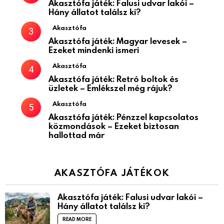
Akasztófa játék: Falusi udvar lakói –
Hány állatot találsz ki?
Akasztófa
Akasztófa játék: Magyar levesek –
Ezeket mindenki ismeri
Akasztófa
Akasztófa játék: Retró boltok és
üzletek – Emlékszel még rájuk?
Akasztófa
Akasztófa játék: Pénzzel kapcsolatos
közmondások – Ezeket biztosan
hallottad már
AKASZTÓFA JÁTÉKOK
Akasztófa játék: Falusi udvar lakói –
Hány állatot találsz ki?
READ MORE