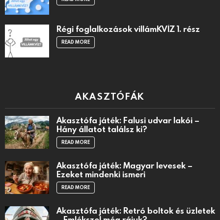
Régi foglalkozások villámKVÍZ 1. rész
READ MORE
AKASZTÓFÁK
Akasztófa játék: Falusi udvar lakói –
Hány állatot találsz ki?
READ MORE
Akasztófa játék: Magyar levesek –
Ezeket mindenki ismeri
READ MORE
Akasztófa játék: Retró boltok és üzletek
– Emlékszel még rájuk?