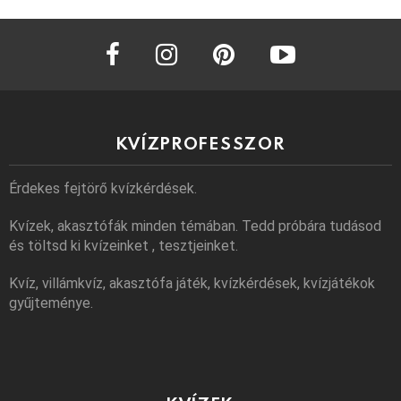
facebook
instagram
pinterest
youtube
KVÍZPROFESSZOR
Érdekes fejtörő kvízkérdések.
Kvízek, akasztófák minden témában. Tedd próbára tudásod
és töltsd ki kvízeinket , tesztjeinket.
Kvíz, villámkvíz, akasztófa játék, kvízkérdések, kvízjátékok
gyűjteménye.