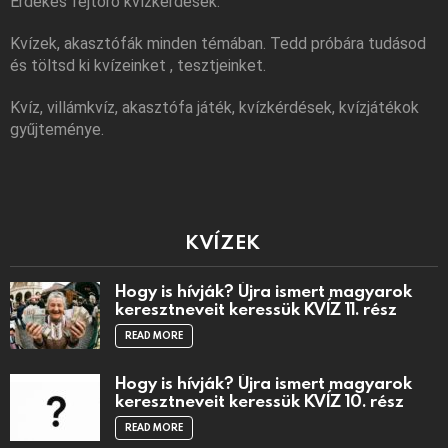
Érdekes fejtörő kvízkérdések.
Kvízek, akasztófák minden témában. Tedd próbára tudásod
és töltsd ki kvízeinket , tesztjeinket.
Kvíz, villámkvíz, akasztófa játék, kvízkérdések, kvízjátékok
gyűjteménye.
KVÍZEK
Hogy is hívják? Újra ismert magyarok
keresztneveit keressük KVÍZ 11. rész
READ MORE
Hogy is hívják? Újra ismert magyarok
keresztneveit keressük KVÍZ 10. rész
READ MORE