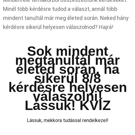
Minél több kérdésre tudod a választ, annál több
mindent tanultál már meg életed során. Neked hány
kérdésre sikerül helyesen válaszolnod? Hajrá!
Sok mindent
megtanultál már
életed során, ha
sikerül 8/8
kérdésre helyesen
válaszolni!
Lássuk! KVÍZ
Lássuk, mekkora tudással rendelkezel!