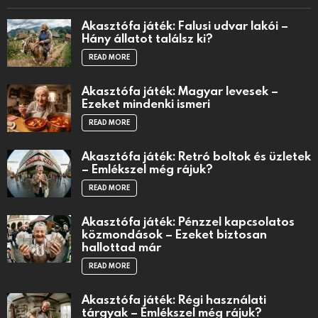
Akasztófa játék: Falusi udvar lakói –
Hány állatot találsz ki?
READ MORE
Akasztófa játék: Magyar levesek –
Ezeket mindenki ismeri
READ MORE
Akasztófa játék: Retró boltok és üzletek
– Emlékszel még rájuk?
READ MORE
Akasztófa játék: Pénzzel kapcsolatos
közmondások – Ezeket biztosan
hallottad már
READ MORE
Akasztófa játék: Régi használati
tárgyak – Emlékszel még rájuk?