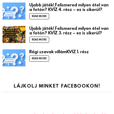
Újabb játék! Felismered milyen étel van
a fotón? KVÍZ 4. rész – ez is sikerül?
READ MORE
Újabb játék! Felismered milyen étel van
a fotón? KVÍZ 3. rész – ez is sikerül?
READ MORE
Régi szavak villámKVÍZ 1. rész
READ MORE
LÁJKOLJ MINKET FACEBOOKON!