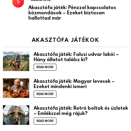
Akasztófa játék: Pénzzel kapcsolatos
közmondások – Ezeket biztosan
hallottad már
AKASZTÓFA JÁTÉKOK
Akasztófa játék: Falusi udvar lakói –
Hány állatot találsz ki?
READ MORE
Akasztófa játék: Magyar levesek –
Ezeket mindenki ismeri
READ MORE
Akasztófa játék: Retró boltok és üzletek
– Emlékszel még rájuk?
READ MORE