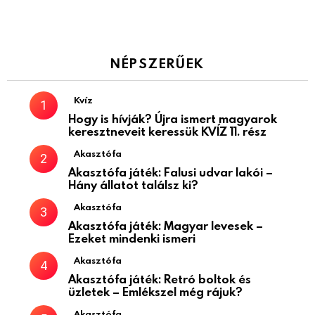
NÉPSZERŰEK
Kvíz
Hogy is hívják? Újra ismert magyarok
keresztneveit keressük KVÍZ 11. rész
Akasztófa
Akasztófa játék: Falusi udvar lakói –
Hány állatot találsz ki?
Akasztófa
Akasztófa játék: Magyar levesek –
Ezeket mindenki ismeri
Akasztófa
Akasztófa játék: Retró boltok és
üzletek – Emlékszel még rájuk?
Akasztófa