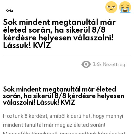
Kvíz
Sok mindent megtanultál már
életed során, ha sikerül 8/8
kérdésre helyesen válaszolni!
Lássuk! KVÍZ
3.6k
Nézettség
Sok mindent megtanultál már életed
során, ha sikerül 8/8 kérdésre helyesen
válaszolni! Lássuk! KVÍZ
Hoztunk 8 kérdést, amiből kiderülhet, hogy mennyi
mindent tanultál már meg az életed során!
Mindenféle témakörből összeszedtünk kérdéseket.