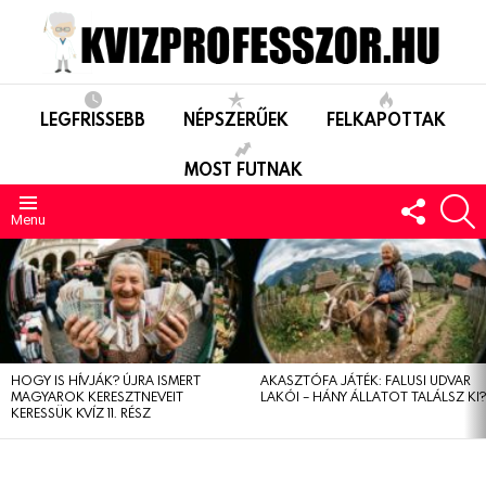
LEGFRISSEBB
NÉPSZERŰEK
FELKAPOTTAK
MOST FUTNAK
FOLLO
S
US
Menu
LEGUTÓBBIAK
HOGY IS HÍVJÁK? ÚJRA ISMERT
AKASZTÓFA JÁTÉK: FALUSI UDVAR
MAGYAROK KERESZTNEVEIT
LAKÓI – HÁNY ÁLLATOT TALÁLSZ KI
KERESSÜK KVÍZ 11. RÉSZ