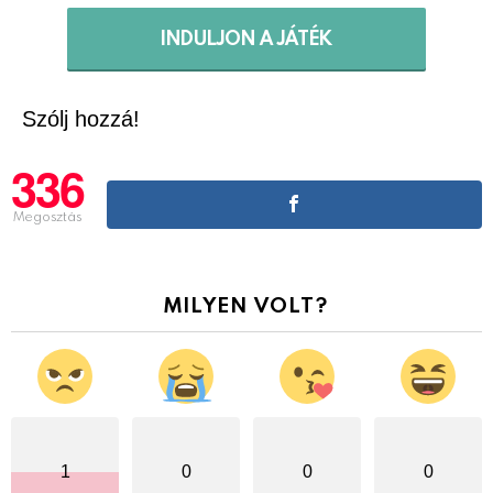
INDULJON A JÁTÉK
Szólj hozzá!
336
Megosztás
MILYEN VOLT?
1
0
0
0