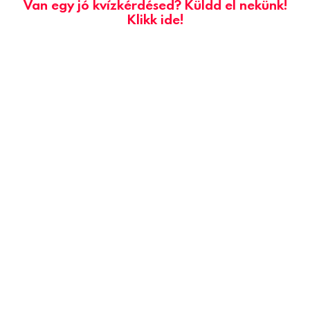
Van egy jó kvízkérdésed? Küldd el nekünk!
Klikk ide!