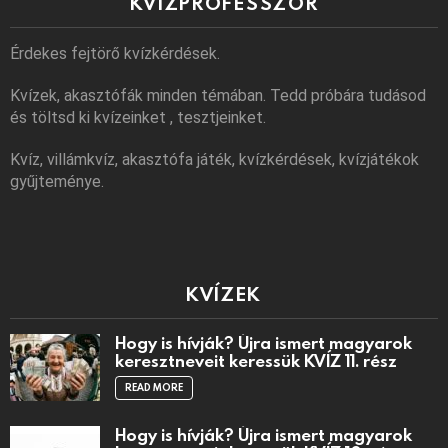
KVÍZPROFESSZOR
Érdekes fejtörő kvízkérdések.
Kvízek, akasztófák minden témában. Tedd próbára tudásod
és töltsd ki kvízeinket , tesztjeinket.
Kvíz, villámkvíz, akasztófa játék, kvízkérdések, kvízjátékok
gyűjteménye.
KVÍZEK
Hogy is hívják? Újra ismert magyarok
keresztneveit keressük KVÍZ 11. rész
READ MORE
Hogy is hívják? Újra ismert magyarok