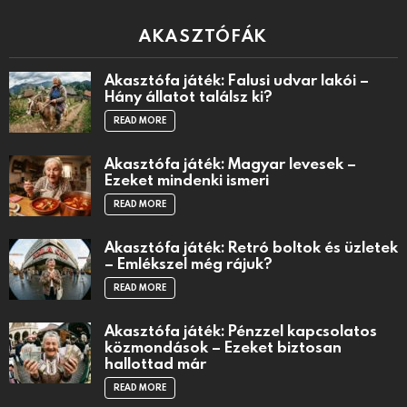
AKASZTÓFÁK
Akasztófa játék: Falusi udvar lakói –
Hány állatot találsz ki?
READ MORE
Akasztófa játék: Magyar levesek –
Ezeket mindenki ismeri
READ MORE
Akasztófa játék: Retró boltok és üzletek
– Emlékszel még rájuk?
READ MORE
Akasztófa játék: Pénzzel kapcsolatos
közmondások – Ezeket biztosan
hallottad már
READ MORE