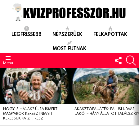
LEGFRISSEBB
NÉPSZERŰEK
FELKAPOTTAK
MOST FUTNAK
FOLLO
S
US
Menu
LEGUTÓBBIAK
HOGY IS HÍVJÁK? ÚJRA ISMERT
AKASZTÓFA JÁTÉK: FALUSI UDVAR
MAGYAROK KERESZTNEVEIT
LAKÓI – HÁNY ÁLLATOT TALÁLSZ KI
KERESSÜK KVÍZ 11. RÉSZ