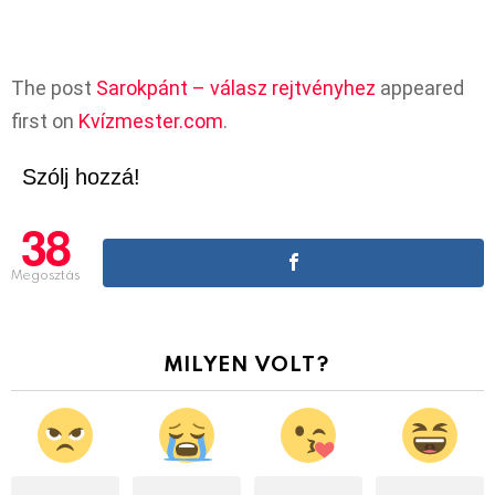
The post
Sarokpánt – válasz rejtvényhez
appeared
first on
Kvízmester.com
.
Szólj hozzá!
38
Megosztás
MILYEN VOLT?