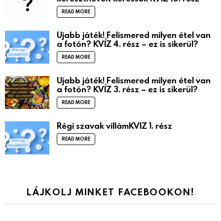
READ MORE
Újabb játék! Felismered milyen étel van
a fotón? KVÍZ 4. rész – ez is sikerül?
READ MORE
Újabb játék! Felismered milyen étel van
a fotón? KVÍZ 3. rész – ez is sikerül?
READ MORE
Régi szavak villámKVÍZ 1. rész
READ MORE
LÁJKOLJ MINKET FACEBOOKON!