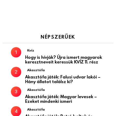
NÉPSZERŰEK
Kvíz
Hogy is hívják? Újra ismert magyarok
keresztneveit keressük KVÍZ 11. rész
Akasztófa
Akasztófa játék: Falusi udvar lakói –
Hány állatot találsz ki?
Akasztófa
Akasztófa játék: Magyar levesek –
Ezeket mindenki ismeri
Akasztófa