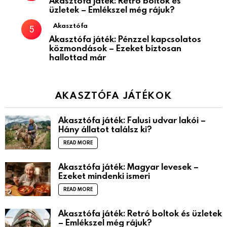
Akasztófa játék: Retró boltok és
üzletek – Emlékszel még rájuk?
Akasztófa
Akasztófa játék: Pénzzel kapcsolatos
közmondások – Ezeket biztosan
hallottad már
AKASZTÓFA JÁTÉKOK
Akasztófa játék: Falusi udvar lakói –
Hány állatot találsz ki?
READ MORE
Akasztófa játék: Magyar levesek –
Ezeket mindenki ismeri
READ MORE
Akasztófa játék: Retró boltok és üzletek
– Emlékszel még rájuk?