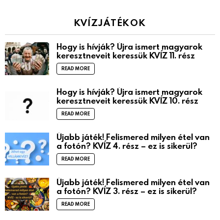
KVÍZJÁTÉKOK
Hogy is hívják? Újra ismert magyarok
keresztneveit keressük KVÍZ 11. rész
READ MORE
Hogy is hívják? Újra ismert magyarok
keresztneveit keressük KVÍZ 10. rész
READ MORE
Újabb játék! Felismered milyen étel van
a fotón? KVÍZ 4. rész – ez is sikerül?
READ MORE
Újabb játék! Felismered milyen étel van
a fotón? KVÍZ 3. rész – ez is sikerül?
READ MORE