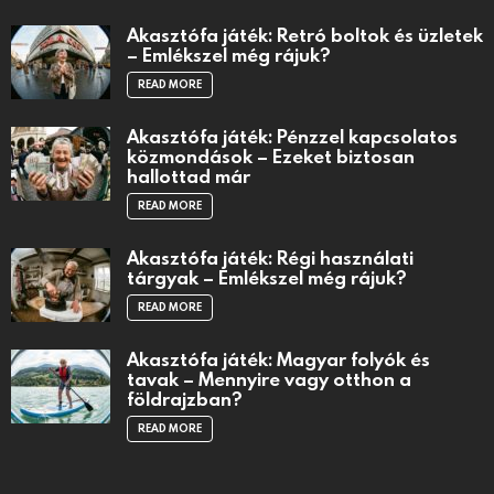
Akasztófa játék: Retró boltok és üzletek
– Emlékszel még rájuk?
READ MORE
Akasztófa játék: Pénzzel kapcsolatos
közmondások – Ezeket biztosan
hallottad már
READ MORE
Akasztófa játék: Régi használati
tárgyak – Emlékszel még rájuk?
READ MORE
Akasztófa játék: Magyar folyók és
tavak – Mennyire vagy otthon a
földrajzban?
READ MORE