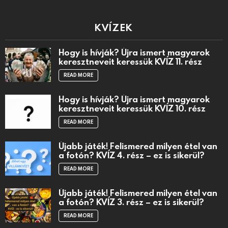
KVÍZEK
Hogy is hívják? Újra ismert magyarok
keresztneveit keressük KVÍZ 11. rész
READ MORE
Hogy is hívják? Újra ismert magyarok
keresztneveit keressük KVÍZ 10. rész
READ MORE
Újabb játék! Felismered milyen étel van
a fotón? KVÍZ 4. rész – ez is sikerül?
READ MORE
Újabb játék! Felismered milyen étel van
a fotón? KVÍZ 3. rész – ez is sikerül?
READ MORE