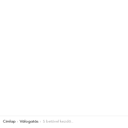
You are here:
Címlap
Válogatás
S betűvel kezdődő országok AKASZTÓFA JÁTÉK