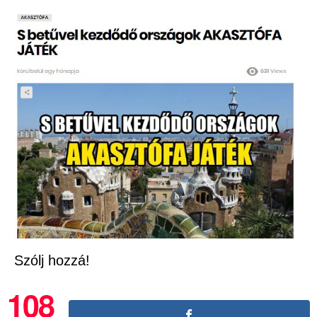
Szólj hozzá!
108