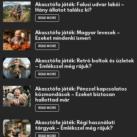
Akasztófa játék: Falusi udvar lakói –
Hány állatot találsz ki?
READ MORE
Akasztófa játék: Magyar levesek –
Ezeket mindenki ismeri
READ MORE
Akasztófa játék: Retró boltok és üzletek
– Emlékszel még rájuk?
READ MORE
Akasztófa játék: Pénzzel kapcsolatos
közmondások – Ezeket biztosan
hallottad már
READ MORE
Akasztófa játék: Régi használati
tárgyak – Emlékszel még rájuk?
READ MORE