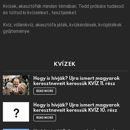
Kvízek, akasztófák minden témában. Tedd próbára tudásod
és töltsd ki kvízeinket , tesztjeinket.
Kvíz, villámkvíz, akasztófa játék, kvízkérdések, kvízjátékok
gyűjteménye.
KVÍZEK
Hogy is hívják? Újra ismert magyarok
keresztneveit keressük KVÍZ 11. rész
READ MORE
Hogy is hívják? Újra ismert magyarok
keresztneveit keressük KVÍZ 10. rész
READ MORE