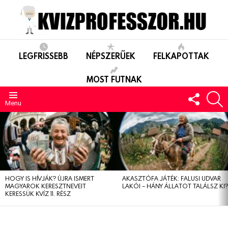
LEGFRISSEBB
NÉPSZERŰEK
FELKAPOTTAK
MOST FUTNAK
FOLLO
S
US
Menu
LEGUTÓBBIAK
HOGY IS HÍVJÁK? ÚJRA ISMERT
AKASZTÓFA JÁTÉK: FALUSI UDVAR
MAGYAROK KERESZTNEVEIT
LAKÓI – HÁNY ÁLLATOT TALÁLSZ KI
KERESSÜK KVÍZ 11. RÉSZ