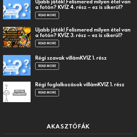
Újabb játék! Felismered milyen étel van
a fotón? KVÍZ 4. rész – ez is sikerül?
READ MORE
Újabb játék! Felismered milyen étel van
a fotón? KVÍZ 3. rész – ez is sikerül?
READ MORE
Régi szavak villámKVÍZ 1. rész
READ MORE
Régi foglalkozások villámKVÍZ 1. rész
READ MORE
AKASZTÓFÁK