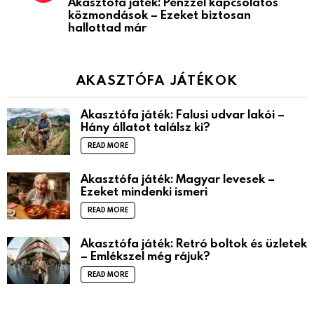
Akasztófa játék: Pénzzel kapcsolatos
közmondások – Ezeket biztosan
hallottad már
AKASZTÓFA JÁTÉKOK
Akasztófa játék: Falusi udvar lakói –
Hány állatot találsz ki?
READ MORE
Akasztófa játék: Magyar levesek –
Ezeket mindenki ismeri
READ MORE
Akasztófa játék: Retró boltok és üzletek
– Emlékszel még rájuk?
READ MORE