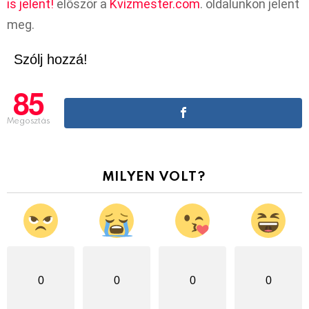
is jelent!
először a
Kvízmester.com
. oldalunkon jelent
meg.
Szólj hozzá!
85
Megosztás
MILYEN VOLT?
0
0
0
0