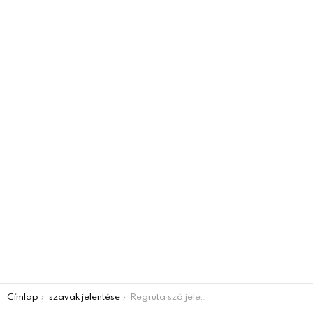
You are here:
Címlap
szavak jelentése
Regruta szó jelentése – Mutatjuk, hogy mit is jelent!