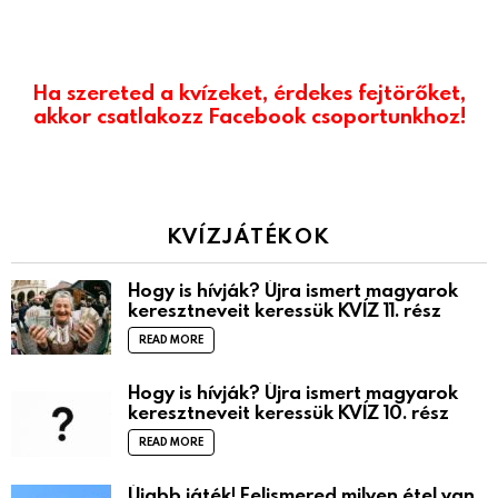
Ha szereted a kvízeket, érdekes fejtörőket,
akkor csatlakozz Facebook csoportunkhoz!
KVÍZJÁTÉKOK
Hogy is hívják? Újra ismert magyarok
keresztneveit keressük KVÍZ 11. rész
READ MORE
Hogy is hívják? Újra ismert magyarok
keresztneveit keressük KVÍZ 10. rész
READ MORE
Újabb játék! Felismered milyen étel van