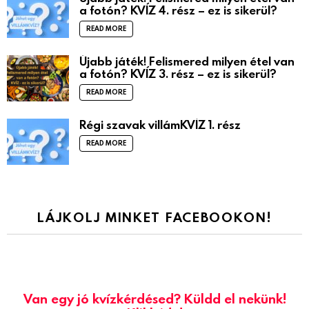
a fotón? KVÍZ 4. rész – ez is sikerül?
READ MORE
Újabb játék! Felismered milyen étel van
a fotón? KVÍZ 3. rész – ez is sikerül?
READ MORE
Régi szavak villámKVÍZ 1. rész
READ MORE
LÁJKOLJ MINKET FACEBOOKON!
Van egy jó kvízkérdésed? Küldd el nekünk!