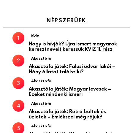
NÉPSZERŰEK
Kvíz
Hogy is hívják? Újra ismert magyarok
keresztneveit keressük KVÍZ 11. rész
Akasztófa
Akasztófa játék: Falusi udvar lakói –
Hány állatot találsz ki?
Akasztófa
Akasztófa játék: Magyar levesek –
Ezeket mindenki ismeri
Akasztófa
Akasztófa játék: Retró boltok és
üzletek – Emlékszel még rájuk?
Akasztófa