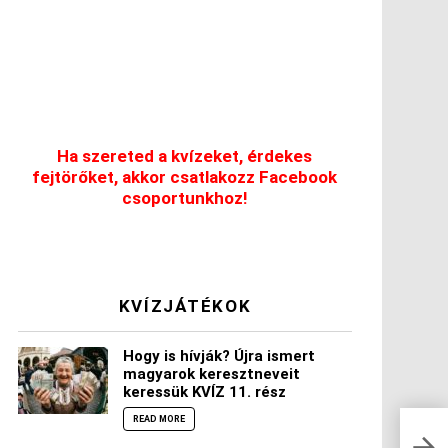
Ha szereted a kvízeket, érdekes
fejtörőket, akkor csatlakozz Facebook
csoportunkhoz!
KVÍZJÁTÉKOK
Hogy is hívják? Újra ismert
magyarok keresztneveit
keressük KVÍZ 11. rész
READ MORE