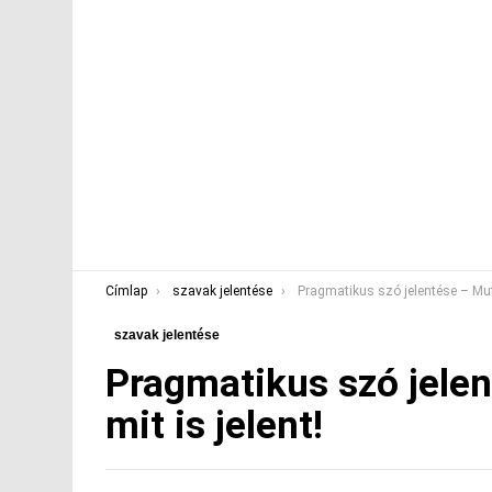
You are here:
Címlap
szavak jelentése
Pragmatikus szó jelentése – Mutatjuk, hogy mit 
szavak jelentése
Pragmatikus szó jelen
mit is jelent!