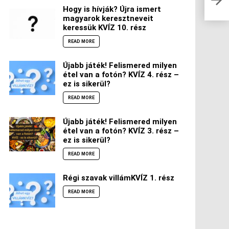
Hogy is hívják? Újra ismert
magyarok keresztneveit
keressük KVÍZ 10. rész
READ MORE
Újabb játék! Felismered milyen
étel van a fotón? KVÍZ 4. rész –
ez is sikerül?
READ MORE
Újabb játék! Felismered milyen
étel van a fotón? KVÍZ 3. rész –
ez is sikerül?
READ MORE
Régi szavak villámKVÍZ 1. rész
READ MORE