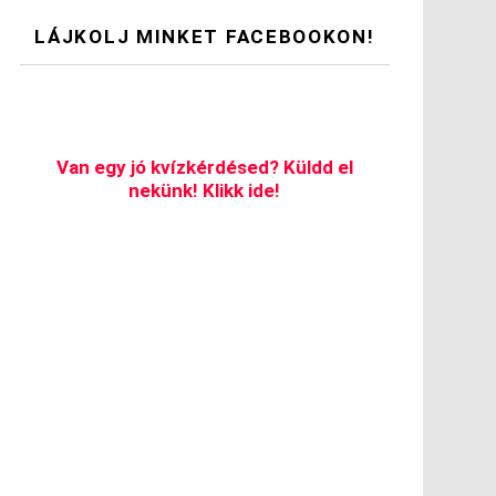
LÁJKOLJ MINKET FACEBOOKON!
Van egy jó kvízkérdésed? Küldd el
nekünk! Klikk ide!