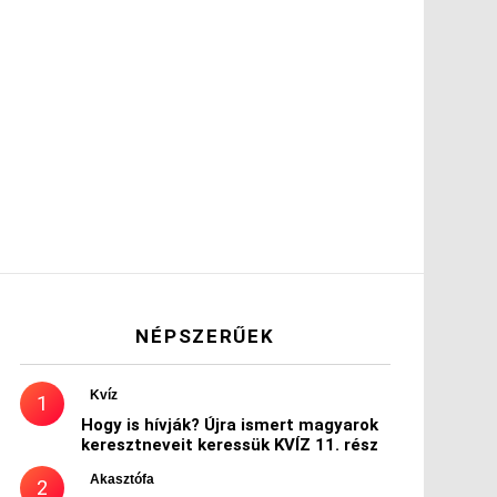
NÉPSZERŰEK
Kvíz
Hogy is hívják? Újra ismert magyarok
keresztneveit keressük KVÍZ 11. rész
Akasztófa