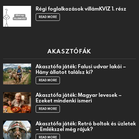
Régi foglalkozások villámKVÍZ 1. rész
READ MORE
AKASZTÓFÁK
Akasztófa játék: Falusi udvar lakói –
Hány állatot találsz ki?
READ MORE
Akasztófa játék: Magyar levesek –
Ezeket mindenki ismeri
READ MORE
Akasztófa játék: Retró boltok és üzletek
– Emlékszel még rájuk?
READ MORE