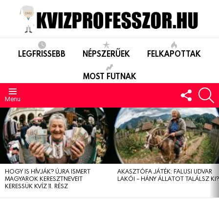
LEGFRISSEBB
NÉPSZERŰEK
FELKAPOTTAK
MOST FUTNAK
FOLLO
S
US
Menu
LEGUTÓBBIAK
HOGY IS HÍVJÁK? ÚJRA ISMERT
AKASZTÓFA JÁTÉK: FALUSI UDVAR
MAGYAROK KERESZTNEVEIT
LAKÓI – HÁNY ÁLLATOT TALÁLSZ KI
KERESSÜK KVÍZ 11. RÉSZ