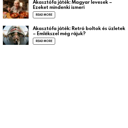
Akasztófa játék: Magyar levesek –
Ezeket mindenki ismeri
READ MORE
Akasztófa játék: Retró boltok és üzletek
– Emlékszel még rájuk?
READ MORE