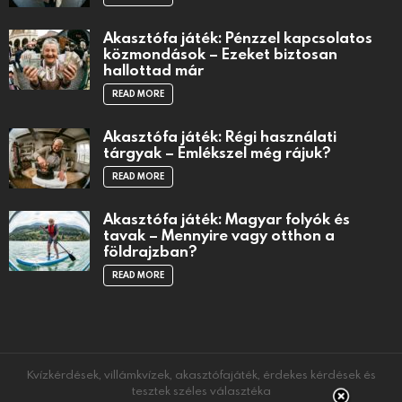
Akasztófa játék: Pénzzel kapcsolatos
közmondások – Ezeket biztosan
hallottad már
READ MORE
Akasztófa játék: Régi használati
tárgyak – Emlékszel még rájuk?
READ MORE
Akasztófa játék: Magyar folyók és
tavak – Mennyire vagy otthon a
földrajzban?
READ MORE
Kvízkérdések, villámkvízek, akasztófajáték, érdekes kérdések és
tesztek széles választéka