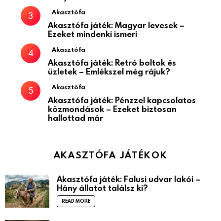
Akasztófa
Akasztófa játék: Magyar levesek –
Ezeket mindenki ismeri
Akasztófa
Akasztófa játék: Retró boltok és
üzletek – Emlékszel még rájuk?
Akasztófa
Akasztófa játék: Pénzzel kapcsolatos
közmondások – Ezeket biztosan
hallottad már
AKASZTÓFA JÁTÉKOK
Akasztófa játék: Falusi udvar lakói –
Hány állatot találsz ki?
READ MORE