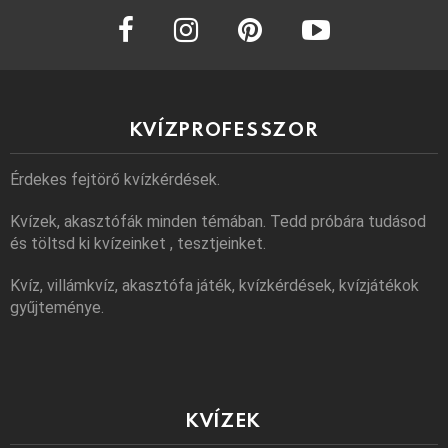
facebook
instagram
pinterest
youtube
KVÍZPROFESSZOR
Érdekes fejtörő kvízkérdések.
Kvízek, akasztófák minden témában. Tedd próbára tudásod
és töltsd ki kvízeinket , tesztjeinket.
Kvíz, villámkvíz, akasztófa játék, kvízkérdések, kvízjátékok
gyűjteménye.
KVÍZEK