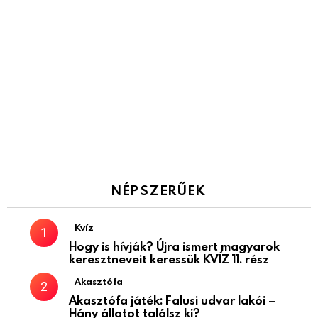
NÉPSZERŰEK
Kvíz
Hogy is hívják? Újra ismert magyarok
keresztneveit keressük KVÍZ 11. rész
Akasztófa
Akasztófa játék: Falusi udvar lakói –
Hány állatot találsz ki?