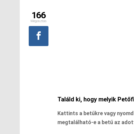
166
Megosztás
Találd ki, hogy melyik Pető
Kattints a betűkre vagy nyomd
megtalálható-e a betű az adot