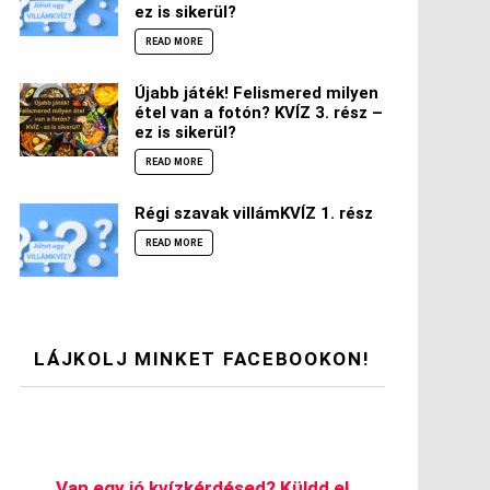
ez is sikerül?
READ MORE
Újabb játék! Felismered milyen
étel van a fotón? KVÍZ 3. rész –
ez is sikerül?
READ MORE
Régi szavak villámKVÍZ 1. rész
READ MORE
LÁJKOLJ MINKET FACEBOOKON!
Van egy jó kvízkérdésed? Küldd el