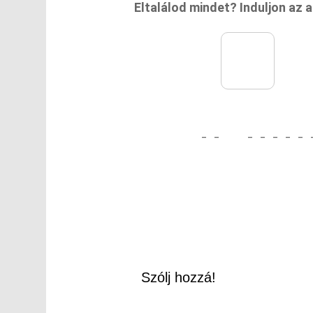
Eltalálod mindet? Induljon az 
_
_
_
_
_
_
_
Szólj hozzá!