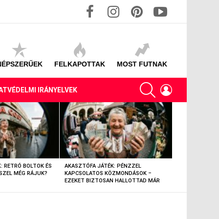
facebook
instagram
pinterest
youtube
NÉPSZERŰEK
FELKAPOTTAK
MOST FUTNAK
SEARCH
LOGIN
ATVÉDELMI IRÁNYELVEK
: RETRÓ BOLTOK ÉS
AKASZTÓFA JÁTÉK: PÉNZZEL
AKASZTÓFA JÁT
SZEL MÉG RÁJUK?
KAPCSOLATOS KÖZMONDÁSOK –
TÁRGYAK – EML
EZEKET BIZTOSAN HALLOTTAD MÁR