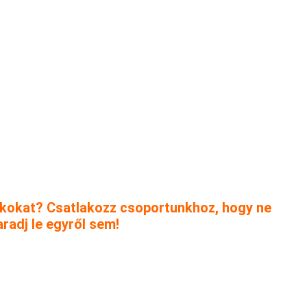
ékokat? Csatlakozz csoportunkhoz, hogy ne
radj le egyről sem!