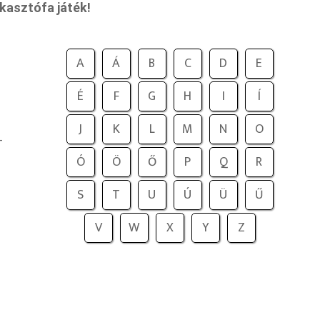
akasztófa játék!
A
Á
B
C
D
E
É
F
G
H
I
Í
J
K
L
M
N
O
_
Ó
Ö
Ő
P
Q
R
S
T
U
Ú
Ü
Ű
V
W
X
Y
Z