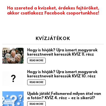
Ha szereted a kvízeket, érdekes fejtörőket,
akkor csatlakozz Facebook csoportunkhoz!
KVÍZJÁTÉKOK
Hogy is hívják? Újra ismert magyarok
keresztneveit keressük KVÍZ 11. rész
READ MORE
Hogy is hívják? Újra ismert magyarok
keresztneveit keressük KVÍZ 10. rész
READ MORE
Újabb játék! Felismered milyen étel van
a fotón? KVÍZ 4. rész – ez is sikerül?
READ MORE