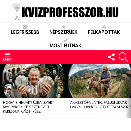
LEGFRISSEBB
NÉPSZERŰEK
FELKAPOTTAK
MOST FUTNAK
FOLLO
S
US
Menu
LEGUTÓBBIAK
HOGY IS HÍVJÁK? ÚJRA ISMERT
AKASZTÓFA JÁTÉK: FALUSI UDVAR
MAGYAROK KERESZTNEVEIT
LAKÓI – HÁNY ÁLLATOT TALÁLSZ KI
KERESSÜK KVÍZ 11. RÉSZ