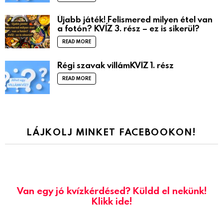
Újabb játék! Felismered milyen étel van
a fotón? KVÍZ 3. rész – ez is sikerül?
READ MORE
Régi szavak villámKVÍZ 1. rész
READ MORE
LÁJKOLJ MINKET FACEBOOKON!
Van egy jó kvízkérdésed? Küldd el nekünk!
Klikk ide!