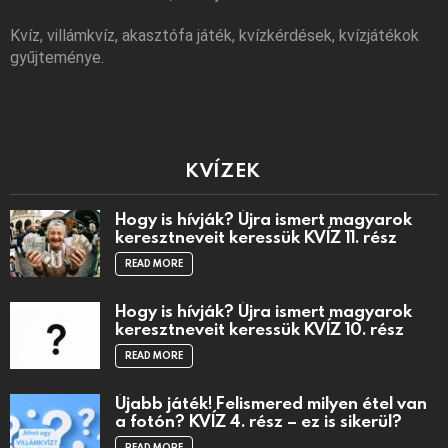
Kvíz, villámkvíz, akasztófa játék, kvízkérdések, kvízjátékok
gyűjteménye.
KVÍZEK
Hogy is hívják? Újra ismert magyarok
keresztneveit keressük KVÍZ 11. rész
READ MORE
Hogy is hívják? Újra ismert magyarok
keresztneveit keressük KVÍZ 10. rész
READ MORE
Újabb játék! Felismered milyen étel van
a fotón? KVÍZ 4. rész – ez is sikerül?
READ MORE