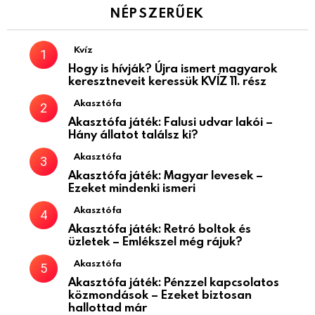
NÉPSZERŰEK
Kvíz
Hogy is hívják? Újra ismert magyarok
keresztneveit keressük KVÍZ 11. rész
Akasztófa
Akasztófa játék: Falusi udvar lakói –
Hány állatot találsz ki?
Akasztófa
Akasztófa játék: Magyar levesek –
Ezeket mindenki ismeri
Akasztófa
Akasztófa játék: Retró boltok és
üzletek – Emlékszel még rájuk?
Akasztófa
Akasztófa játék: Pénzzel kapcsolatos
közmondások – Ezeket biztosan
hallottad már