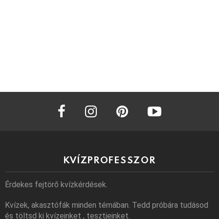
facebook
instagram
pinterest
youtube
KVÍZPROFESSZOR
Érdekes fejtörő kvízkérdések.
Kvízek, akasztófák minden témában. Tedd próbára tudásod
és töltsd ki kvízeinket , tesztjeinket.