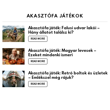
AKASZTÓFA JÁTÉKOK
Akasztófa játék: Falusi udvar lakói –
Hány állatot találsz ki?
READ MORE
Akasztófa játék: Magyar levesek –
Ezeket mindenki ismeri
READ MORE
Akasztófa játék: Retró boltok és üzletek
– Emlékszel még rájuk?
READ MORE