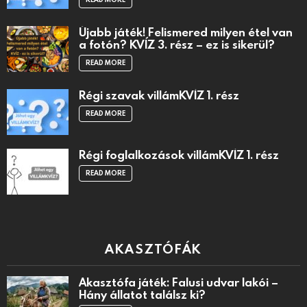
Újabb játék! Felismered milyen étel van
a fotón? KVÍZ 3. rész – ez is sikerül?
READ MORE
Régi szavak villámKVÍZ 1. rész
READ MORE
Régi foglalkozások villámKVÍZ 1. rész
READ MORE
AKASZTÓFÁK
Akasztófa játék: Falusi udvar lakói –
Hány állatot találsz ki?