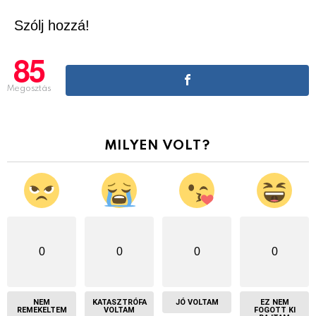
Szólj hozzá!
85
Megosztás
MILYEN VOLT?
0
0
0
0
NEM
KATASZTRÓFA
JÓ VOLTAM
EZ NEM
REMEKELTEM
VOLTAM
FOGOTT KI