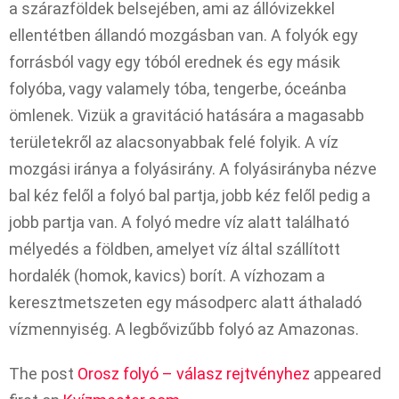
a szárazföldek belsejében, ami az állóvizekkel
ellentétben állandó mozgásban van. A folyók egy
forrásból vagy egy tóból erednek és egy másik
folyóba, vagy valamely tóba, tengerbe, óceánba
ömlenek. Vizük a gravitáció hatására a magasabb
területekről az alacsonyabbak felé folyik. A víz
mozgási iránya a folyásirány. A folyásirányba nézve
bal kéz felől a folyó bal partja, jobb kéz felől pedig a
jobb partja van. A folyó medre víz alatt található
mélyedés a földben, amelyet víz által szállított
hordalék (homok, kavics) borít. A vízhozam a
keresztmetszeten egy másodperc alatt áthaladó
vízmennyiség. A legbővizűbb folyó az Amazonas.
The post
Orosz folyó – válasz rejtvényhez
appeared