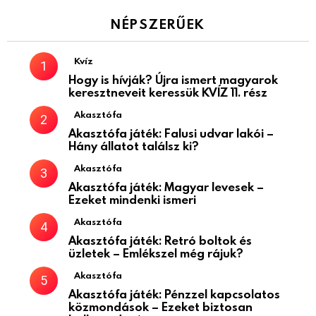
NÉPSZERŰEK
Kvíz
Hogy is hívják? Újra ismert magyarok
keresztneveit keressük KVÍZ 11. rész
Akasztófa
Akasztófa játék: Falusi udvar lakói –
Hány állatot találsz ki?
Akasztófa
Akasztófa játék: Magyar levesek –
Ezeket mindenki ismeri
Akasztófa
Akasztófa játék: Retró boltok és
üzletek – Emlékszel még rájuk?
Akasztófa
Akasztófa játék: Pénzzel kapcsolatos
közmondások – Ezeket biztosan