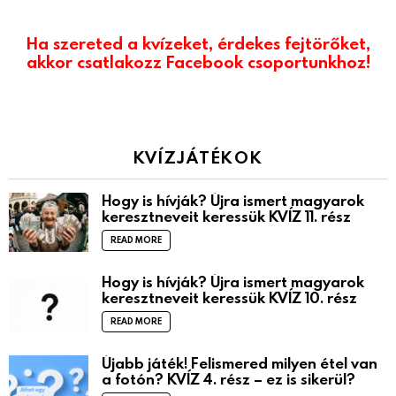
Ha szereted a kvízeket, érdekes fejtörőket,
akkor csatlakozz Facebook csoportunkhoz!
KVÍZJÁTÉKOK
Hogy is hívják? Újra ismert magyarok
keresztneveit keressük KVÍZ 11. rész
READ MORE
Hogy is hívják? Újra ismert magyarok
keresztneveit keressük KVÍZ 10. rész
READ MORE
Újabb játék! Felismered milyen étel van
a fotón? KVÍZ 4. rész – ez is sikerül?