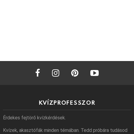
facebook
instagram
pinterest
youtube
KVÍZPROFESSZOR
Érdekes fejtörő kvízkérdések.
Kvízek, akasztófák minden témában. Tedd próbára tudásod