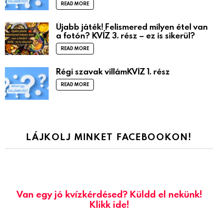
READ MORE
Újabb játék! Felismered milyen étel van
a fotón? KVÍZ 3. rész – ez is sikerül?
READ MORE
Régi szavak villámKVÍZ 1. rész
READ MORE
LÁJKOLJ MINKET FACEBOOKON!
Van egy jó kvízkérdésed? Küldd el nekünk!
Klikk ide!