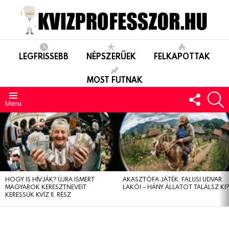
LEGFRISSEBB
NÉPSZERŰEK
FELKAPOTTAK
MOST FUTNAK
FOLLO
S
US
Menu
LEGUTÓBBIAK
HOGY IS HÍVJÁK? ÚJRA ISMERT
AKASZTÓFA JÁTÉK: FALUSI UDVAR
MAGYAROK KERESZTNEVEIT
LAKÓI – HÁNY ÁLLATOT TALÁLSZ KI
KERESSÜK KVÍZ 11. RÉSZ