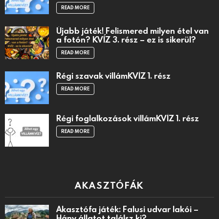
READ MORE
Újabb játék! Felismered milyen étel van
a fotón? KVÍZ 3. rész – ez is sikerül?
READ MORE
Régi szavak villámKVÍZ 1. rész
READ MORE
Régi foglalkozások villámKVÍZ 1. rész
READ MORE
AKASZTÓFÁK
Akasztófa játék: Falusi udvar lakói –
Hány állatot találsz ki?