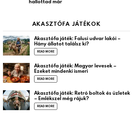
hallottad már
AKASZTÓFA JÁTÉKOK
Akasztófa játék: Falusi udvar lakói –
Hány állatot találsz ki?
READ MORE
Akasztófa játék: Magyar levesek –
Ezeket mindenki ismeri
READ MORE
Akasztófa játék: Retró boltok és üzletek
– Emlékszel még rájuk?
READ MORE