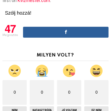
first on
Kvízmester.com
.
Szólj hozzá!
47
Megosztás
MILYEN VOLT?
0
0
0
0
NEM
KATASZTRÓFA
JÓ VOLTAM
EZ NEM