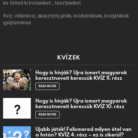
és töltsd ki kvízeinket , tesztjeinket.
Kvíz, villámkvíz, akasztófa játék, kvízkérdések, kvízjátékok
gyűjteménye.
KVÍZEK
Hogy is hívják? Újra ismert magyarok
keresztneveit keressük KVÍZ 11. rész
READ MORE
Hogy is hívják? Újra ismert magyarok
keresztneveit keressük KVÍZ 10. rész
READ MORE
Újabb játék! Felismered milyen étel van
a fotón? KVÍZ 4. rész – ez is sikerül?