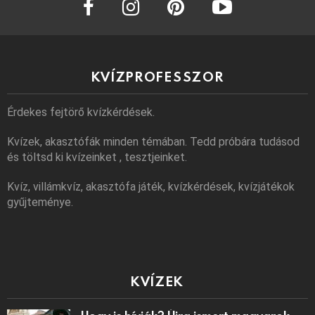
KVÍZPROFESSZOR
Érdekes fejtörő kvízkérdések.
Kvízek, akasztófák minden témában. Tedd próbára tudásod
és töltsd ki kvízeinket , tesztjeinket.
Kvíz, villámkvíz, akasztófa játék, kvízkérdések, kvízjátékok
gyűjteménye.
KVÍZEK