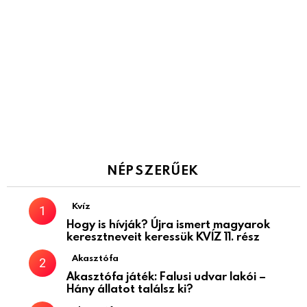
NÉPSZERŰEK
Kvíz
Hogy is hívják? Újra ismert magyarok
keresztneveit keressük KVÍZ 11. rész
Akasztófa
Akasztófa játék: Falusi udvar lakói –
Hány állatot találsz ki?