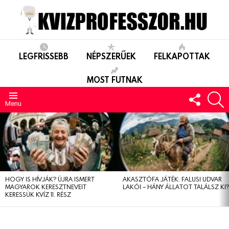
LEGFRISSEBB
NÉPSZERŰEK
FELKAPOTTAK
MOST FUTNAK
FOLLO
S
US
Menu
LEGUTÓBBIAK
HOGY IS HÍVJÁK? ÚJRA ISMERT
AKASZTÓFA JÁTÉK: FALUSI UDVAR
MAGYAROK KERESZTNEVEIT
LAKÓI – HÁNY ÁLLATOT TALÁLSZ KI
KERESSÜK KVÍZ 11. RÉSZ