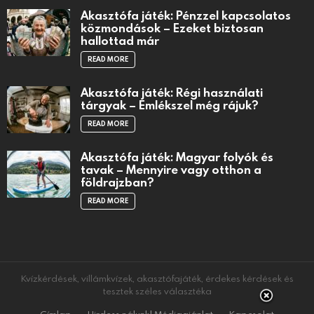
Akasztófa játék: Pénzzel kapcsolatos
közmondások – Ezeket biztosan
hallottad már
READ MORE
Akasztófa játék: Régi használati
tárgyak – Emlékszel még rájuk?
READ MORE
Akasztófa játék: Magyar folyók és
tavak – Mennyire vagy otthon a
földrajzban?
READ MORE
Kvízkérdések, villámkvízek, akasztófajáték, érdekes kérdések és
tesztek széles választéka
Címlap
Hirdess nálunk! Médiaajánlat
Kapcsolat