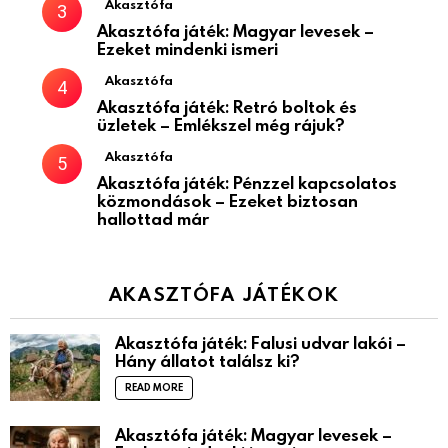
Akasztófa
Akasztófa játék: Magyar levesek –
Ezeket mindenki ismeri
Akasztófa
Akasztófa játék: Retró boltok és
üzletek – Emlékszel még rájuk?
Akasztófa
Akasztófa játék: Pénzzel kapcsolatos
közmondások – Ezeket biztosan
hallottad már
AKASZTÓFA JÁTÉKOK
Akasztófa játék: Falusi udvar lakói –
Hány állatot találsz ki?
READ MORE
Akasztófa játék: Magyar levesek –