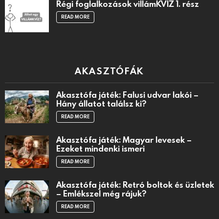
Régi foglalkozások villámKVÍZ 1. rész
READ MORE
AKASZTÓFÁK
Akasztófa játék: Falusi udvar lakói –
Hány állatot találsz ki?
READ MORE
Akasztófa játék: Magyar levesek –
Ezeket mindenki ismeri
READ MORE
Akasztófa játék: Retró boltok és üzletek
– Emlékszel még rájuk?
READ MORE