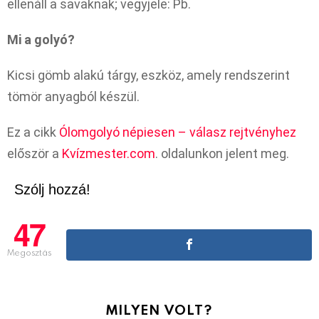
ellenáll a savaknak; vegyjele: Pb.
Mi a golyó?
Kicsi gömb alakú tárgy, eszköz, amely rendszerint
tömör anyagból készül.
Ez a cikk
Ólomgolyó népiesen – válasz rejtvényhez
először a
Kvízmester.com
. oldalunkon jelent meg.
Szólj hozzá!
47
Megosztás
MILYEN VOLT?