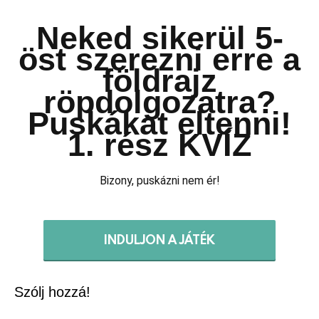
Neked sikerül 5-
öst szerezni erre a
földrajz
röpdolgozatra?
Puskákat eltenni!
1. rész KVÍZ
Bizony, puskázni nem ér!
INDULJON A JÁTÉK
Szólj hozzá!