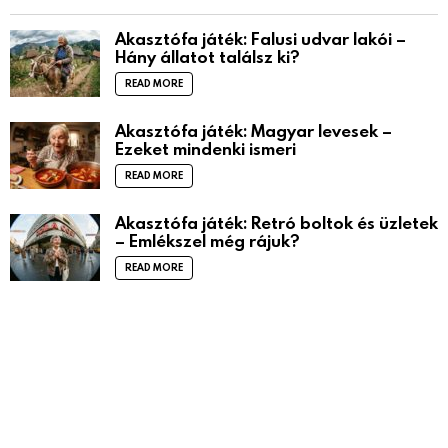
Akasztófa játék: Falusi udvar lakói –
Hány állatot találsz ki?
READ MORE
Akasztófa játék: Magyar levesek –
Ezeket mindenki ismeri
READ MORE
Akasztófa játék: Retró boltok és üzletek
– Emlékszel még rájuk?
READ MORE