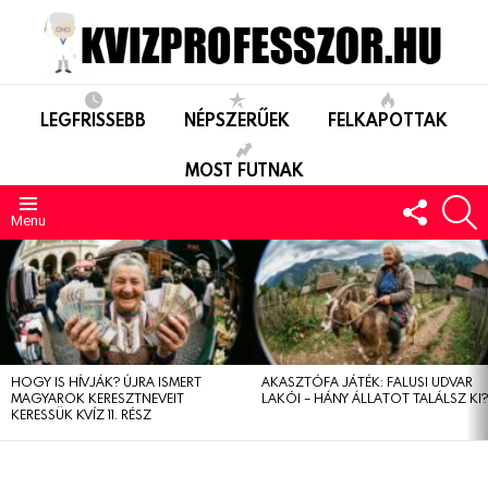
LEGFRISSEBB
NÉPSZERŰEK
FELKAPOTTAK
MOST FUTNAK
FOLLO
S
US
Menu
LEGUTÓBBIAK
HOGY IS HÍVJÁK? ÚJRA ISMERT
AKASZTÓFA JÁTÉK: FALUSI UDVAR
MAGYAROK KERESZTNEVEIT
LAKÓI – HÁNY ÁLLATOT TALÁLSZ KI
KERESSÜK KVÍZ 11. RÉSZ