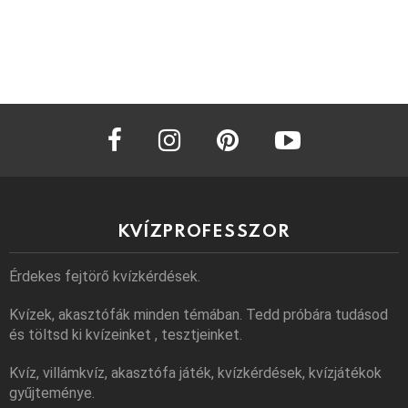
facebook
instagram
pinterest
youtube
KVÍZPROFESSZOR
Érdekes fejtörő kvízkérdések.
Kvízek, akasztófák minden témában. Tedd próbára tudásod
és töltsd ki kvízeinket , tesztjeinket.
Kvíz, villámkvíz, akasztófa játék, kvízkérdések, kvízjátékok
gyűjteménye.