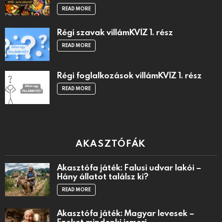
READ MORE
Régi szavak villámKVÍZ 1. rész
READ MORE
Régi foglalkozások villámKVÍZ 1. rész
READ MORE
AKASZTÓFÁK
Akasztófa játék: Falusi udvar lakói –
Hány állatot találsz ki?
READ MORE
Akasztófa játék: Magyar levesek –
Ezeket mindenki ismeri