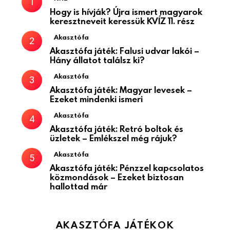
Hogy is hívják? Újra ismert magyarok
keresztneveit keressük KVÍZ 11. rész
Akasztófa
Akasztófa játék: Falusi udvar lakói –
Hány állatot találsz ki?
Akasztófa
Akasztófa játék: Magyar levesek –
Ezeket mindenki ismeri
Akasztófa
Akasztófa játék: Retró boltok és
üzletek – Emlékszel még rájuk?
Akasztófa
Akasztófa játék: Pénzzel kapcsolatos
közmondások – Ezeket biztosan
hallottad már
AKASZTÓFA JÁTÉKOK