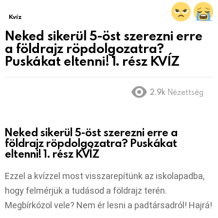
Kvíz
Neked sikerül 5-öst szerezni erre
a földrajz röpdolgozatra?
Puskákat eltenni! 1. rész KVÍZ
2.9k
Nézettség
Neked sikerül 5-öst szerezni erre a
földrajz röpdolgozatra? Puskákat
eltenni! 1. rész KVÍZ
Ezzel a kvízzel most visszarepítünk az iskolapadba,
hogy felmérjük a tudásod a földrajz terén.
Megbírkózol vele? Nem ér lesni a padtársadról! Hajrá!