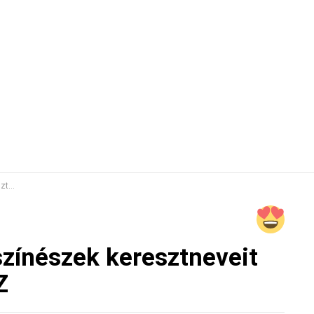
KVÍZ
színészek keresztneveit
Z