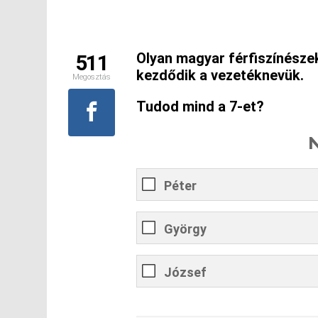
Olyan magyar férfiszínésze
511
kezdődik a vezetéknevük.
Megosztás
Tudod mind a 7-et?
N
Péter
György
József