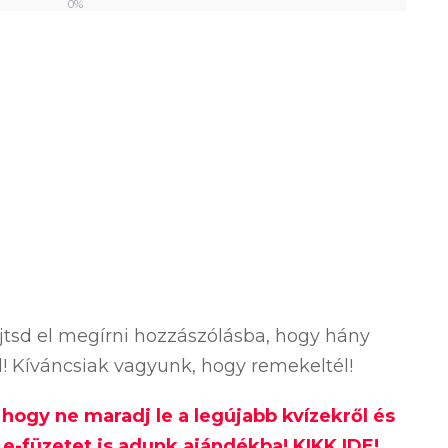
0%
ejtsd el megírni hozzászólásba, hogy hány
ól! Kíváncsiak vagyunk, hogy remekeltél!
, hogy ne maradj le a legújabb kvízekről és
e-füzetet is adunk ajándékba! KIKK IDE!