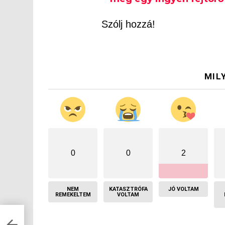
Szólj hozzá!
MIL
0
0
2
NEM
KATASZTRÓFA
JÓ VOLTAM
REMEKELTEM
VOLTAM
ét!