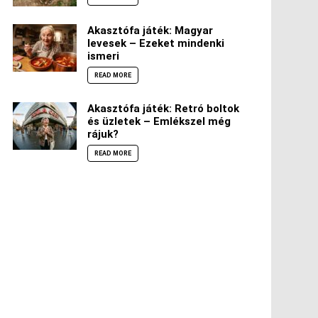
Akasztófa játék: Magyar
levesek – Ezeket mindenki
ismeri
READ MORE
Akasztófa játék: Retró boltok
és üzletek – Emlékszel még
rájuk?
READ MORE