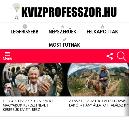
LEGFRISSEBB
NÉPSZERŰEK
FELKAPOTTAK
MOST FUTNAK
FOLLO
S
US
Menu
LEGUTÓBBIAK
HOGY IS HÍVJÁK? ÚJRA ISMERT
AKASZTÓFA JÁTÉK: FALUSI UDVAR
MAGYAROK KERESZTNEVEIT
LAKÓI – HÁNY ÁLLATOT TALÁLSZ KI
KERESSÜK KVÍZ 11. RÉSZ