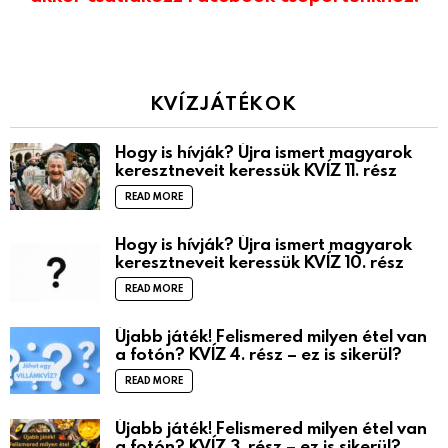
KVÍZJÁTÉKOK
Hogy is hívják? Újra ismert magyarok
keresztneveit keressük KVÍZ 11. rész
READ MORE
Hogy is hívják? Újra ismert magyarok
keresztneveit keressük KVÍZ 10. rész
READ MORE
Újabb játék! Felismered milyen étel van
a fotón? KVÍZ 4. rész – ez is sikerül?
READ MORE
Újabb játék! Felismered milyen étel van
a fotón? KVÍZ 3. rész – ez is sikerül?