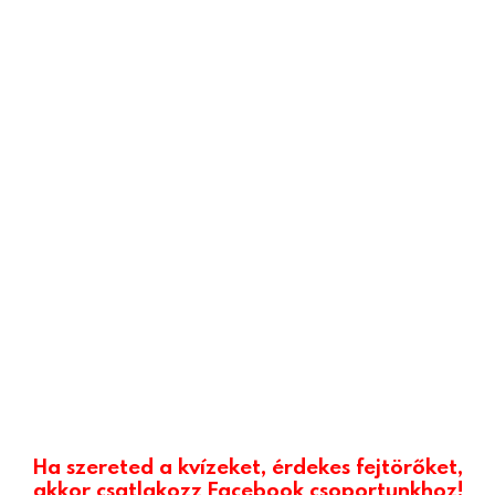
Ha szereted a kvízeket, érdekes fejtörőket,
akkor csatlakozz Facebook csoportunkhoz!