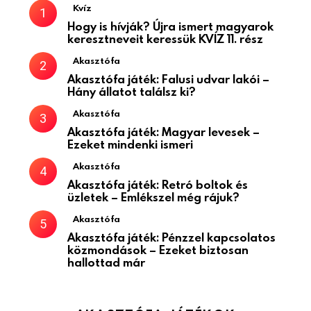
Kvíz
Hogy is hívják? Újra ismert magyarok
keresztneveit keressük KVÍZ 11. rész
Akasztófa
Akasztófa játék: Falusi udvar lakói –
Hány állatot találsz ki?
Akasztófa
Akasztófa játék: Magyar levesek –
Ezeket mindenki ismeri
Akasztófa
Akasztófa játék: Retró boltok és
üzletek – Emlékszel még rájuk?
Akasztófa
Akasztófa játék: Pénzzel kapcsolatos
közmondások – Ezeket biztosan
hallottad már