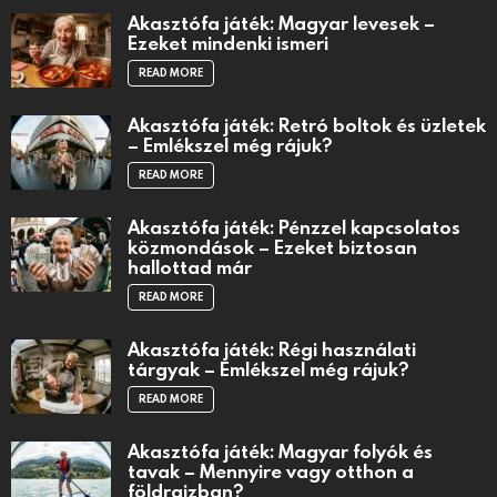
Akasztófa játék: Magyar levesek –
Ezeket mindenki ismeri
READ MORE
Akasztófa játék: Retró boltok és üzletek
– Emlékszel még rájuk?
READ MORE
Akasztófa játék: Pénzzel kapcsolatos
közmondások – Ezeket biztosan
hallottad már
READ MORE
Akasztófa játék: Régi használati
tárgyak – Emlékszel még rájuk?
READ MORE
Akasztófa játék: Magyar folyók és
tavak – Mennyire vagy otthon a
földrajzban?