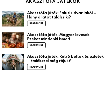
AKASZTÓFA JÁTÉKOK
Akasztófa játék: Falusi udvar lakói –
Hány állatot találsz ki?
READ MORE
Akasztófa játék: Magyar levesek –
Ezeket mindenki ismeri
READ MORE
Akasztófa játék: Retró boltok és üzletek
– Emlékszel még rájuk?
READ MORE