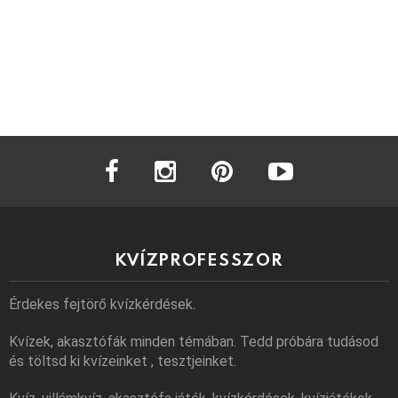
facebook
instagram
pinterest
youtube
KVÍZPROFESSZOR
Érdekes fejtörő kvízkérdések.
Kvízek, akasztófák minden témában. Tedd próbára tudásod
és töltsd ki kvízeinket , tesztjeinket.