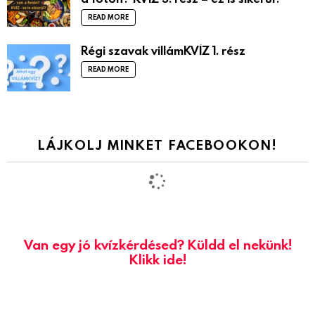
READ MORE
Régi szavak villámKVÍZ 1. rész
READ MORE
LÁJKOLJ MINKET FACEBOOKON!
Van egy jó kvízkérdésed? Küldd el nekünk!
Klikk ide!