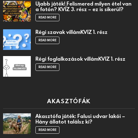
Újabb játék! Felismered milyen étel van
a fotón? KVÍZ 3. rész – ez is sikerül?
READ MORE
Régi szavak villámKVÍZ 1. rész
READ MORE
Régi foglalkozások villámKVÍZ 1. rész
READ MORE
AKASZTÓFÁK
Akasztófa játék: Falusi udvar lakói –
Hány állatot találsz ki?
READ MORE