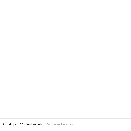
You are here:
Címlap
Villámkvízek
Mit jelent ez az 5 régies szó? Villámkvíz