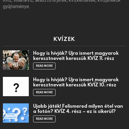
Kvíz, villámkvíz, akasztófa játék, kvízkérdések, kvízjátékok
gyűjteménye.
KVÍZEK
Hogy is hívják? Újra ismert magyarok
keresztneveit keressük KVÍZ 11. rész
READ MORE
Hogy is hívják? Újra ismert magyarok
keresztneveit keressük KVÍZ 10. rész
READ MORE
Újabb játék! Felismered milyen étel van
a fotón? KVÍZ 4. rész – ez is sikerül?
READ MORE