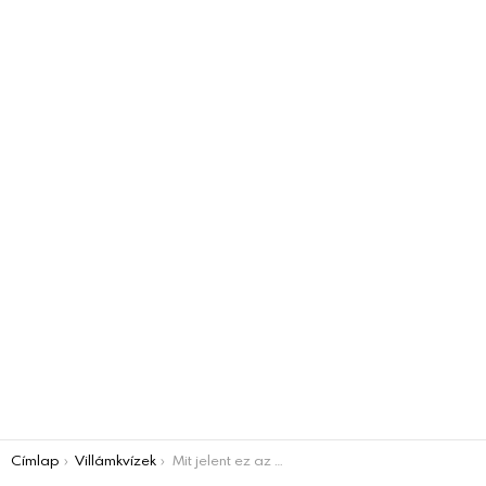
You are here:
Címlap
Villámkvízek
Mit jelent ez az 5 idegen szó? KVÍZ