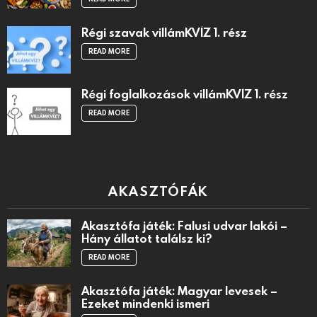
Régi szavak villámKVÍZ 1. rész
READ MORE
Régi foglalkozások villámKVÍZ 1. rész
READ MORE
AKASZTÓFÁK
Akasztófa játék: Falusi udvar lakói –
Hány állatot találsz ki?
READ MORE
Akasztófa játék: Magyar levesek –
Ezeket mindenki ismeri