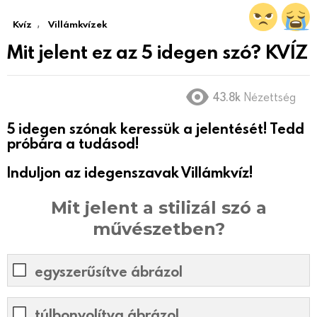
,
Kvíz
Villámkvízek
Mit jelent ez az 5 idegen szó? KVÍZ
43.8k
Nézettség
5 idegen szónak keressük a jelentését! Tedd
próbára a tudásod!
Induljon az idegenszavak Villámkvíz!
Mit jelent a stilizál szó a
művészetben?
egyszerűsítve ábrázol
túlbonyolítva ábrázol