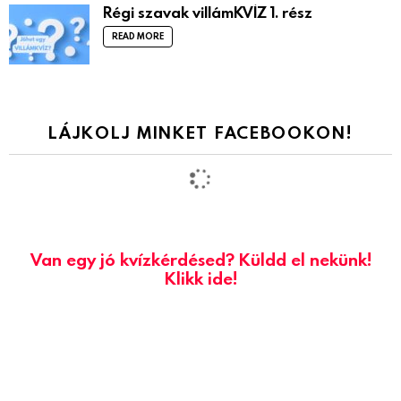
Régi szavak villámKVÍZ 1. rész
READ MORE
LÁJKOLJ MINKET FACEBOOKON!
Van egy jó kvízkérdésed? Küldd el nekünk!
Klikk ide!