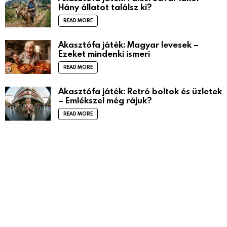
Hány állatot találsz ki?
READ MORE
Akasztófa játék: Magyar levesek –
Ezeket mindenki ismeri
READ MORE
Akasztófa játék: Retró boltok és üzletek
– Emlékszel még rájuk?
READ MORE