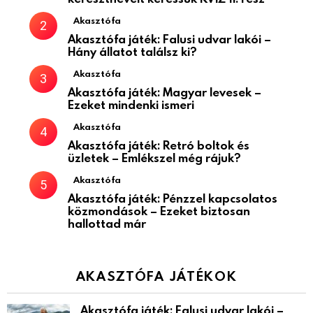
Akasztófa
Akasztófa játék: Falusi udvar lakói –
Hány állatot találsz ki?
Akasztófa
Akasztófa játék: Magyar levesek –
Ezeket mindenki ismeri
Akasztófa
Akasztófa játék: Retró boltok és
üzletek – Emlékszel még rájuk?
Akasztófa
Akasztófa játék: Pénzzel kapcsolatos
közmondások – Ezeket biztosan
hallottad már
AKASZTÓFA JÁTÉKOK
Akasztófa játék: Falusi udvar lakói –