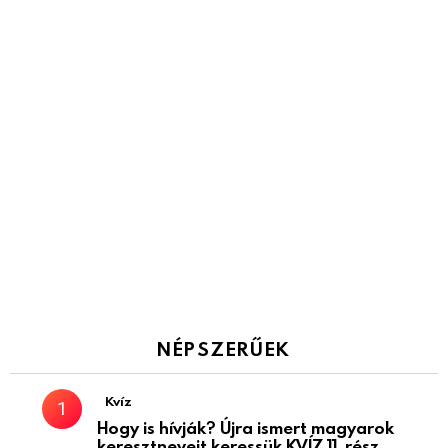
NÉPSZERŰEK
Kvíz
Hogy is hívják? Újra ismert magyarok
keresztneveit keressük KVÍZ 11. rész