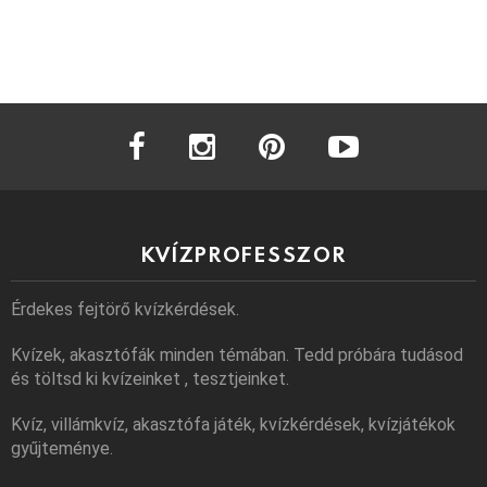
facebook
instagram
pinterest
youtube
KVÍZPROFESSZOR
Érdekes fejtörő kvízkérdések.
Kvízek, akasztófák minden témában. Tedd próbára tudásod
és töltsd ki kvízeinket , tesztjeinket.
Kvíz, villámkvíz, akasztófa játék, kvízkérdések, kvízjátékok
gyűjteménye.