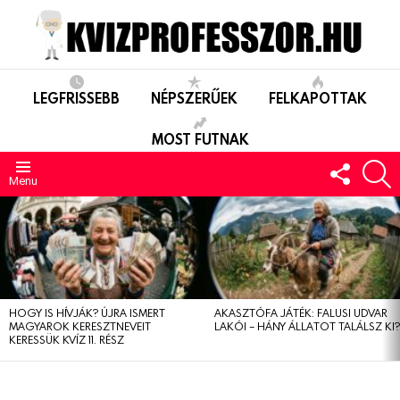
LEGFRISSEBB
NÉPSZERŰEK
FELKAPOTTAK
MOST FUTNAK
FOLLO
S
US
Menu
LEGUTÓBBIAK
HOGY IS HÍVJÁK? ÚJRA ISMERT
AKASZTÓFA JÁTÉK: FALUSI UDVAR
MAGYAROK KERESZTNEVEIT
LAKÓI – HÁNY ÁLLATOT TALÁLSZ KI
KERESSÜK KVÍZ 11. RÉSZ