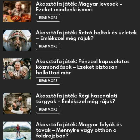
Akasztófa játék: Magyar levesek –
Ezeket mindenki ismeri
READ MORE
Akasztófa játék: Retró boltok és üzletek
– Emlékszel még rájuk?
READ MORE
Akasztófa játék: Pénzzel kapcsolatos
közmondások – Ezeket biztosan
hallottad már
READ MORE
Akasztófa játék: Régi használati
tárgyak – Emlékszel még rájuk?
READ MORE
Akasztófa játék: Magyar folyók és
tavak – Mennyire vagy otthon a
földrajzban?