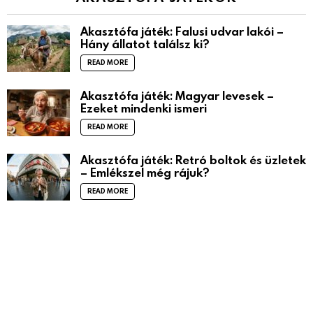
Akasztófa játék: Falusi udvar lakói –
Hány állatot találsz ki?
READ MORE
Akasztófa játék: Magyar levesek –
Ezeket mindenki ismeri
READ MORE
Akasztófa játék: Retró boltok és üzletek
– Emlékszel még rájuk?
READ MORE