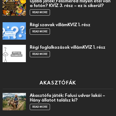
Újabb játék! Felismered milyen étel van
a fotón? KVÍZ 3. rész – ez is sikerül?
READ MORE
Régi szavak villámKVÍZ 1. rész
READ MORE
Régi foglalkozások villámKVÍZ 1. rész
READ MORE
AKASZTÓFÁK
Akasztófa játék: Falusi udvar lakói –
Hány állatot találsz ki?
READ MORE