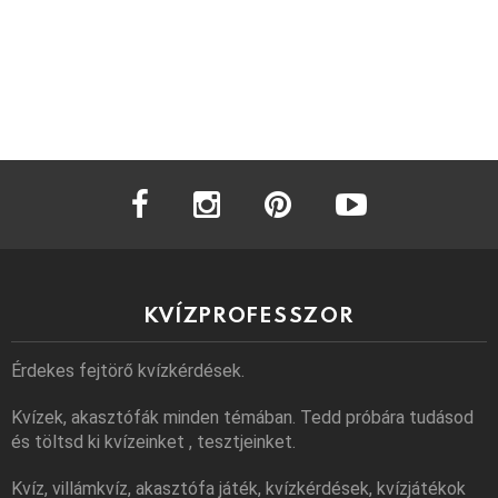
facebook
instagram
pinterest
youtube
KVÍZPROFESSZOR
Érdekes fejtörő kvízkérdések.
Kvízek, akasztófák minden témában. Tedd próbára tudásod
és töltsd ki kvízeinket , tesztjeinket.
Kvíz, villámkvíz, akasztófa játék, kvízkérdések, kvízjátékok