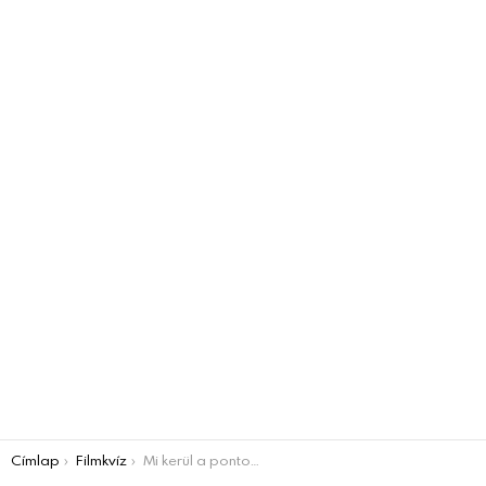
You are here:
Címlap
Filmkvíz
Mi kerül a pontok helyére? Ismert filmek címei VILLÁMKVÍZ