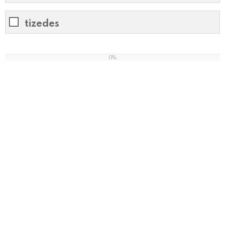
tizedes
0%
0
%