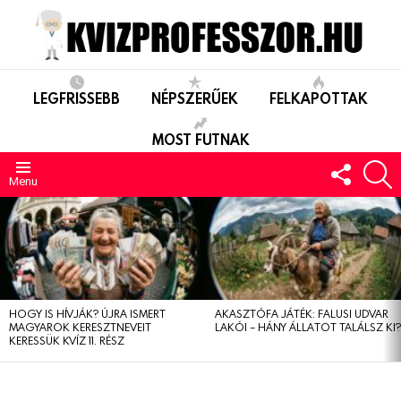
LEGFRISSEBB
NÉPSZERŰEK
FELKAPOTTAK
MOST FUTNAK
FOLLO
S
US
Menu
LEGUTÓBBIAK
HOGY IS HÍVJÁK? ÚJRA ISMERT
AKASZTÓFA JÁTÉK: FALUSI UDVAR
MAGYAROK KERESZTNEVEIT
LAKÓI – HÁNY ÁLLATOT TALÁLSZ KI
KERESSÜK KVÍZ 11. RÉSZ