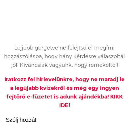
Lejjebb görgetve ne felejtsd el megírni
hozzászólásba, hogy hány kérdésre válaszoltál
jól! Kíváncsiak vagyunk, hogy remekeltél!
Iratkozz fel hírlevelünkre, hogy ne maradj le
a legújabb kvízekről és még egy ingyen
fejtörő e-füzetet is adunk ajándékba! KIKK
IDE!
Szólj hozzá!