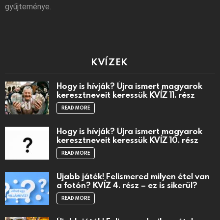
gyűjteménye.
KVÍZEK
Hogy is hívják? Újra ismert magyarok
keresztneveit keressük KVÍZ 11. rész
READ MORE
Hogy is hívják? Újra ismert magyarok
keresztneveit keressük KVÍZ 10. rész
READ MORE
Újabb játék! Felismered milyen étel van
a fotón? KVÍZ 4. rész – ez is sikerül?
READ MORE