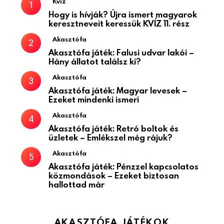
Kvíz
Hogy is hívják? Újra ismert magyarok
keresztneveit keressük KVÍZ 11. rész
Akasztófa
Akasztófa játék: Falusi udvar lakói –
Hány állatot találsz ki?
Akasztófa
Akasztófa játék: Magyar levesek –
Ezeket mindenki ismeri
Akasztófa
Akasztófa játék: Retró boltok és
üzletek – Emlékszel még rájuk?
Akasztófa
Akasztófa játék: Pénzzel kapcsolatos
közmondások – Ezeket biztosan
hallottad már
AKASZTÓFA JÁTÉKOK