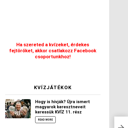
Ha szereted a kvízeket, érdekes
fejtörőket, akkor csatlakozz Facebook
csoportunkhoz!
KVÍZJÁTÉKOK
Hogy is hívják? Újra ismert
magyarok keresztneveit
keressük KVÍZ 11. rész
READ MORE
Elég