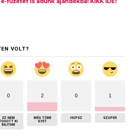
e-füzetet is adunk ajándékba! KIKK IDE!
YEN VOLT?
0
2
0
1
EZ NEM
MÉG TÖBB
HUPSZ
SZUPER
FOGOTT KI
ILYET
RAJTAM