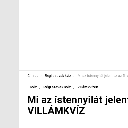
You are here:
Címlap
Régi szavak kvíz
Mi az istennyilát jelent ez az 5 régi szó? V
,
,
Kvíz
Régi szavak kvíz
Villámkvízek
Mi az istennyilát jelen
VILLÁMKVÍZ