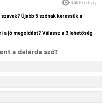
6.5k
Nézettség
gi szavak? Újabb 5 szónak keressük a
ni a jó megoldást? Válassz a 3 lehetőség
lent a dalárda szó?