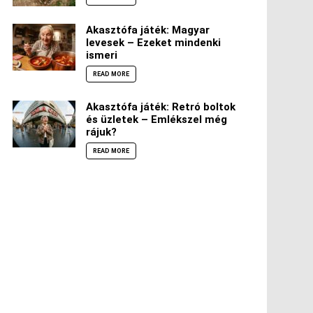
Akasztófa játék: Magyar
levesek – Ezeket mindenki
ismeri
READ MORE
Akasztófa játék: Retró boltok
és üzletek – Emlékszel még
rájuk?
READ MORE