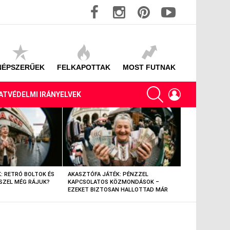
facebook
instagram
pinterest
youtube
NÉPSZERŰEK
FELKAPOTTAK
MOST FUTNAK
SEARCH
LOGIN
ATVÉDELMI IRÁNYELVEK
: RETRÓ BOLTOK ÉS
AKASZTÓFA JÁTÉK: PÉNZZEL
AKASZTÓFA JÁT
SZEL MÉG RÁJUK?
KAPCSOLATOS KÖZMONDÁSOK –
TÁRGYAK – EML
EZEKET BIZTOSAN HALLOTTAD MÁR