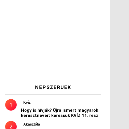
NÉPSZERŰEK
Kvíz
Hogy is hívják? Újra ismert magyarok
keresztneveit keressük KVÍZ 11. rész
Akasztófa