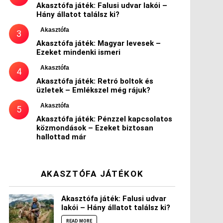
Akasztófa játék: Falusi udvar lakói –
Hány állatot találsz ki?
Akasztófa
Akasztófa játék: Magyar levesek –
Ezeket mindenki ismeri
Akasztófa
Akasztófa játék: Retró boltok és
üzletek – Emlékszel még rájuk?
Akasztófa
Akasztófa játék: Pénzzel kapcsolatos
közmondások – Ezeket biztosan
hallottad már
AKASZTÓFA JÁTÉKOK
Akasztófa játék: Falusi udvar
lakói – Hány állatot találsz ki?
READ MORE