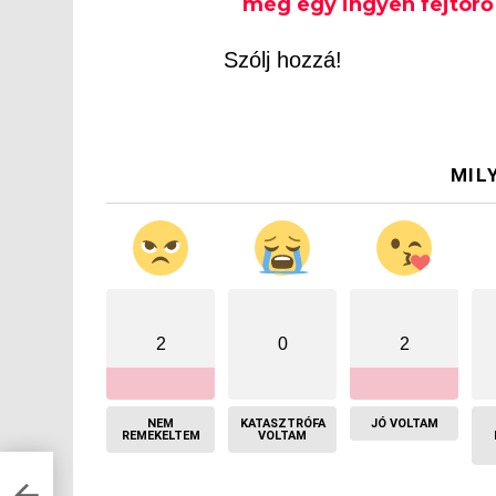
még egy ingyen fejtörő 
Szólj hozzá!
MIL
2
0
2
NEM
KATASZTRÓFA
JÓ VOLTAM
REMEKELTEM
VOLTAM
jó