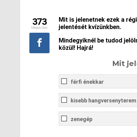
Mit is jelenetnek ezek a ré
373
jelentését kvízünkben.
Megosztás
Mindegyiknél be tudod jelöl
közül! Hajrá!
Mit je
férfi énekkar
kisebb hangversenyterem
zenegép