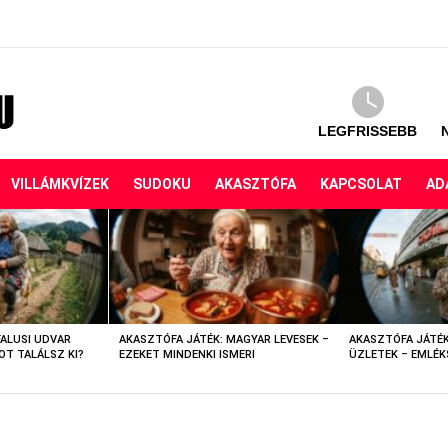
LEGFRISSEBB
VILLÁMKVÍZEK
SUDOKU
AKASZTÓFA
KAPCSOLAT
AD
FALUSI UDVAR
AKASZTÓFA JÁTÉK: MAGYAR LEVESEK –
AKASZTÓFA JÁTÉK
OT TALÁLSZ KI?
EZEKET MINDENKI ISMERI
ÜZLETEK – EMLÉK