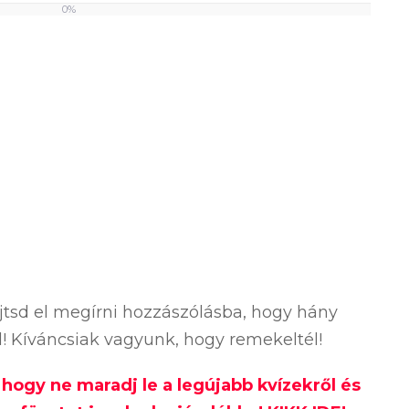
0%
ejtsd el megírni hozzászólásba, hogy hány
ól! Kíváncsiak vagyunk, hogy remekeltél!
, hogy ne maradj le a legújabb kvízekről és