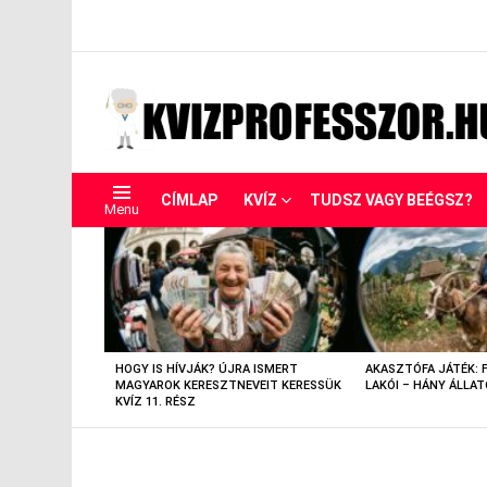
CÍMLAP
KVÍZ
TUDSZ VAGY BEÉGSZ?
Menu
LEGUTÓBBIAK
HOGY IS HÍVJÁK? ÚJRA ISMERT
AKASZTÓFA JÁTÉK: 
MAGYAROK KERESZTNEVEIT KERESSÜK
LAKÓI – HÁNY ÁLLAT
KVÍZ 11. RÉSZ