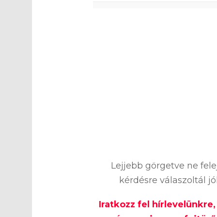
0
%
Lejjebb görgetve ne fel
kérdésre válaszoltál j
Iratkozz fel hírlevelünkre