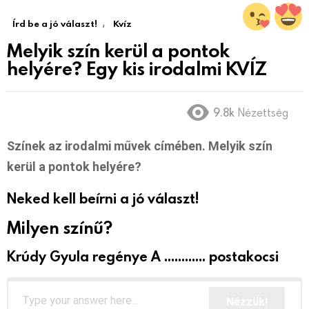
,
Írd be a jó választ!
Kvíz
Melyik szín kerül a pontok
helyére? Egy kis irodalmi KVÍZ
9.8k
Nézettség
Színek az irodalmi művek címében. Melyik szín
kerül a pontok helyére?
Neked kell beírni a jó választ!
Milyen színű?
Krúdy Gyula regénye A ............ postakocsi
Nézzük!