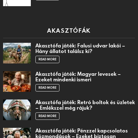
AKASZTÓFÁK
Akasztófa játék: Falusi udvar lakói –
Hány állatot találsz ki?
READ MORE
Akasztófa játék: Magyar levesek –
Ezeket mindenki ismeri
READ MORE
Akasztófa játék: Retró boltok és üzletek
– Emlékszel még rájuk?
READ MORE
Akasztófa játék: Pénzzel kapcsolatos
közmondások – Ezeket biztosan