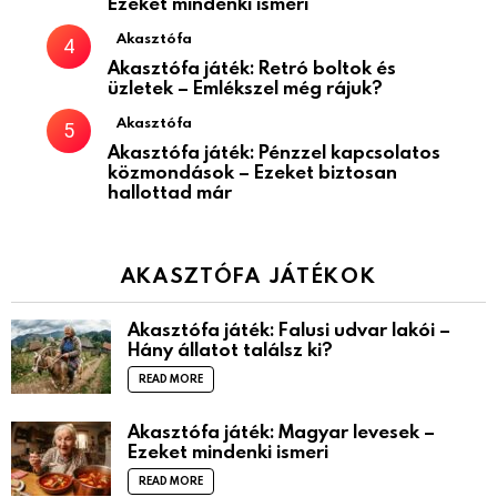
Ezeket mindenki ismeri
Akasztófa
Akasztófa játék: Retró boltok és
üzletek – Emlékszel még rájuk?
Akasztófa
Akasztófa játék: Pénzzel kapcsolatos
közmondások – Ezeket biztosan
hallottad már
AKASZTÓFA JÁTÉKOK
Akasztófa játék: Falusi udvar lakói –
Hány állatot találsz ki?
READ MORE
Akasztófa játék: Magyar levesek –
Ezeket mindenki ismeri
READ MORE