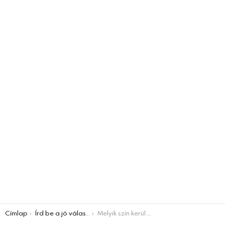
You are here:
Címlap
Írd be a jó választ!
Melyik szín kerül a pontok helyére? Egy kis irodalmi KVÍZ