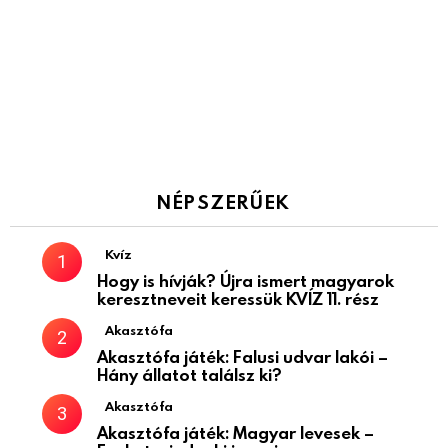
NÉPSZERŰEK
Kvíz
Hogy is hívják? Újra ismert magyarok
keresztneveit keressük KVÍZ 11. rész
Akasztófa
Akasztófa játék: Falusi udvar lakói –
Hány állatot találsz ki?
Akasztófa
Akasztófa játék: Magyar levesek –