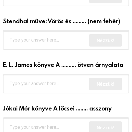
Stendhal műve: Vörös és ......... (nem fehér)
Nézzük!
E. L. James könyve A .......... ötven árnyalata
Nézzük!
Jókai Mór könyve A lőcsei ........ asszony
Nézzük!