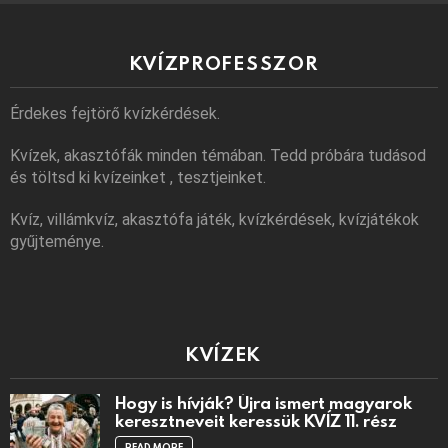
KVÍZPROFESSZOR
Érdekes fejtörő kvízkérdések.
Kvízek, akasztófák minden témában. Tedd próbára tudásod
és töltsd ki kvízeinket , tesztjeinket.
Kvíz, villámkvíz, akasztófa játék, kvízkérdések, kvízjátékok
gyűjteménye.
KVÍZEK
Hogy is hívják? Újra ismert magyarok
keresztneveit keressük KVÍZ 11. rész
READ MORE