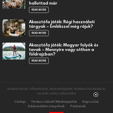
hallottad már
READ MORE
Akasztófa játék: Régi használati
tárgyak – Emlékszel még rájuk?
READ MORE
Akasztófa játék: Magyar folyók és
tavak – Mennyire vagy otthon a
földrajzban?
READ MORE
Kvízkérdések, villámkvízek, akasztófajáték, érdekes kérdések és
tesztek széles választéka
Címlap
Hirdess nálunk! Médiaajánlat
Kapcsolat
Adatvédelmi irányelvek
Partnerek