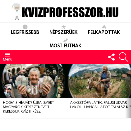
LEGFRISSEBB
NÉPSZERŰEK
FELKAPOTTAK
MOST FUTNAK
FOLLO
S
US
Menu
LEGUTÓBBIAK
HOGY IS HÍVJÁK? ÚJRA ISMERT
AKASZTÓFA JÁTÉK: FALUSI UDVAR
MAGYAROK KERESZTNEVEIT
LAKÓI – HÁNY ÁLLATOT TALÁLSZ KI
KERESSÜK KVÍZ 11. RÉSZ