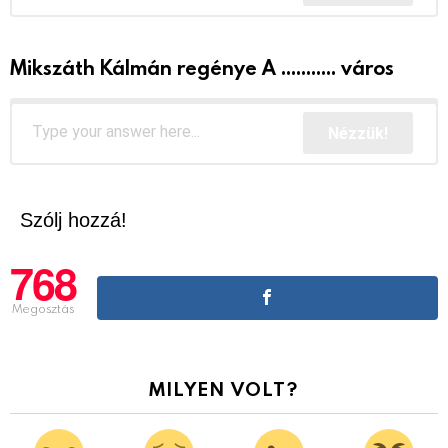
Mikszáth Kálmán regénye A ........... város
Nézzük!
Szólj hozzá!
768
Megosztás
MILYEN VOLT?