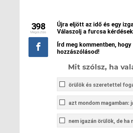
Újra eljött az idő és egy iz
398
Válaszolj a furcsa kérdése
Megosztás
Írd meg kommentben, hogy k
hozzászólásod!
Mit szólsz, ha va
örülök és szeretettel fo
azt mondom magamban: ja
nem igazán örülök, de ha 