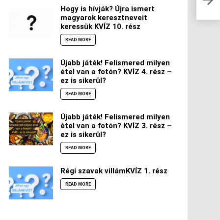
vag
Hogy is hívják? Újra ismert
magyarok keresztneveit
keressük KVÍZ 10. rész
READ MORE
Újabb játék! Felismered milyen
étel van a fotón? KVÍZ 4. rész –
ez is sikerül?
READ MORE
Újabb játék! Felismered milyen
étel van a fotón? KVÍZ 3. rész –
ez is sikerül?
READ MORE
Régi szavak villámKVÍZ 1. rész
READ MORE