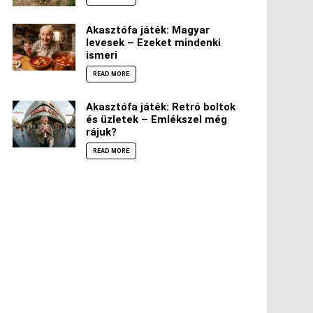
Akasztófa játék: Magyar
levesek – Ezeket mindenki
ismeri
READ MORE
Akasztófa játék: Retró boltok
és üzletek – Emlékszel még
rájuk?
READ MORE