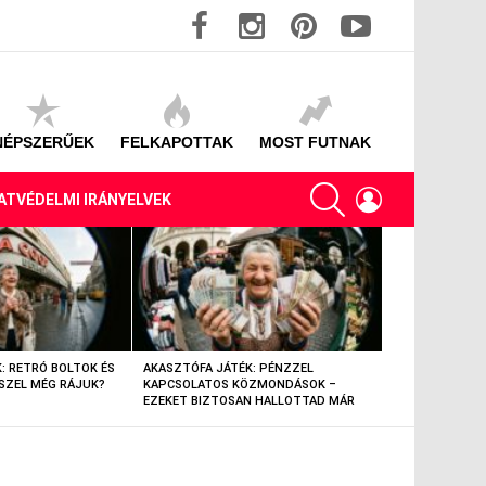
facebook
instagram
pinterest
youtube
NÉPSZERŰEK
FELKAPOTTAK
MOST FUTNAK
SEARCH
LOGIN
ATVÉDELMI IRÁNYELVEK
: RETRÓ BOLTOK ÉS
AKASZTÓFA JÁTÉK: PÉNZZEL
AKASZTÓFA JÁT
SZEL MÉG RÁJUK?
KAPCSOLATOS KÖZMONDÁSOK –
TÁRGYAK – EML
EZEKET BIZTOSAN HALLOTTAD MÁR