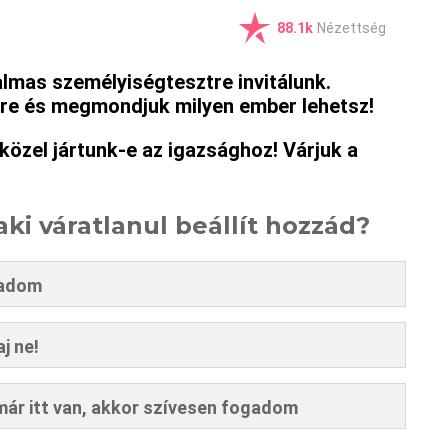
88.1k
Nézettség
galmas személyiségtesztre invitálunk.
kre és megmondjuk milyen ember lehetsz!
özel jártunk-e az igazsághoz! Várjuk a
laki váratlanul beállít hozzád?
gadom
j ne!
már itt van, akkor szívesen fogadom