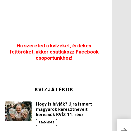
Ha szereted a kvízeket, érdekes
fejtörőket, akkor csatlakozz Facebook
csoportunkhoz!
KVÍZJÁTÉKOK
Hogy is hívják? Újra ismert
magyarok keresztneveit
keressük KVÍZ 11. rész
READ MORE
Nyel