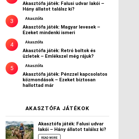
Akasztófa játék: Falusi udvar lakói –
Hány állatot találsz ki?
Akasztófa
Akasztófa játék: Magyar levesek –
Ezeket mindenki ismeri
Akasztófa
Akasztófa játék: Retró boltok és
üzletek – Emlékszel még rájuk?
Akasztófa
Akasztófa játék: Pénzzel kapcsolatos
közmondások – Ezeket biztosan
hallottad már
AKASZTÓFA JÁTÉKOK
Akasztófa játék: Falusi udvar
lakói – Hány állatot találsz ki?
READ MORE