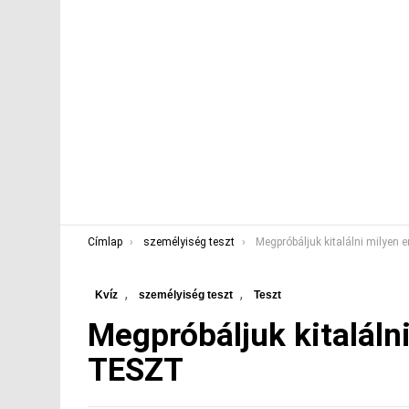
You are here:
Címlap
személyiség teszt
Megpróbáljuk kitalálni milyen ember leh
,
,
Kvíz
személyiség teszt
Teszt
Megpróbáljuk kitaláln
TESZT