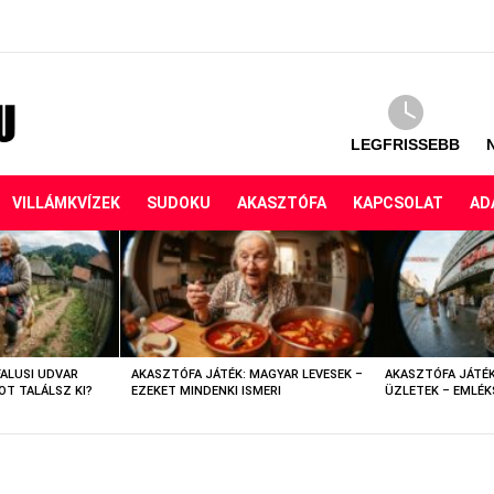
LEGFRISSEBB
VILLÁMKVÍZEK
SUDOKU
AKASZTÓFA
KAPCSOLAT
AD
FALUSI UDVAR
AKASZTÓFA JÁTÉK: MAGYAR LEVESEK –
AKASZTÓFA JÁTÉK
OT TALÁLSZ KI?
EZEKET MINDENKI ISMERI
ÜZLETEK – EMLÉK