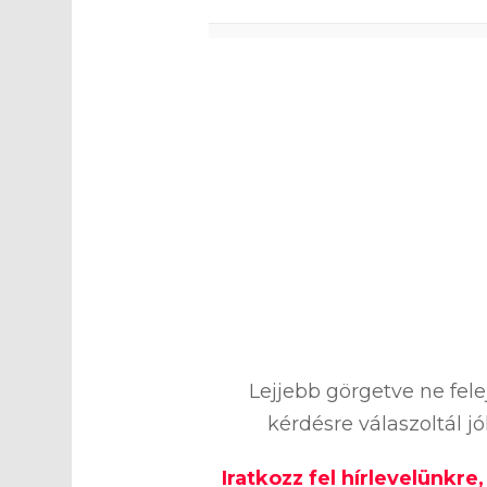
0
%
Lejjebb görgetve ne fel
kérdésre válaszoltál j
Iratkozz fel hírlevelünkre