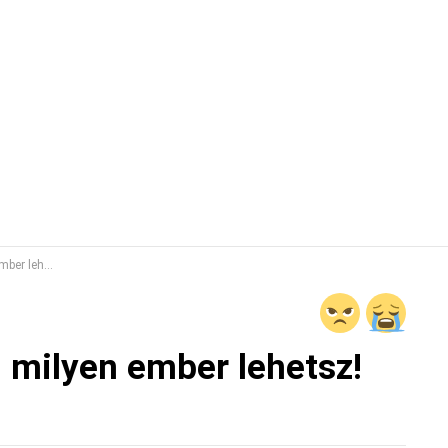
etsz! TESZT
i milyen ember lehetsz!