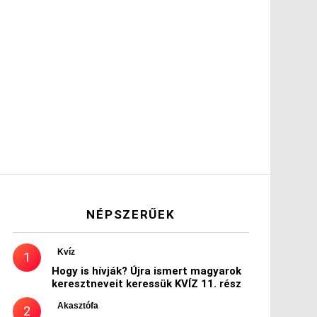
NÉPSZERŰEK
Kvíz
Hogy is hívják? Újra ismert magyarok
keresztneveit keressük KVÍZ 11. rész
Akasztófa