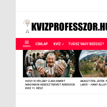
CÍMLAP
KVÍZ
TUDSZ VAGY BEÉGSZ?
Menu
LEGUTÓBBIAK
HOGY IS HÍVJÁK? ÚJRA ISMERT
AKASZTÓFA JÁTÉK: 
MAGYAROK KERESZTNEVEIT KERESSÜK
LAKÓI – HÁNY ÁLLAT
KVÍZ 11. RÉSZ