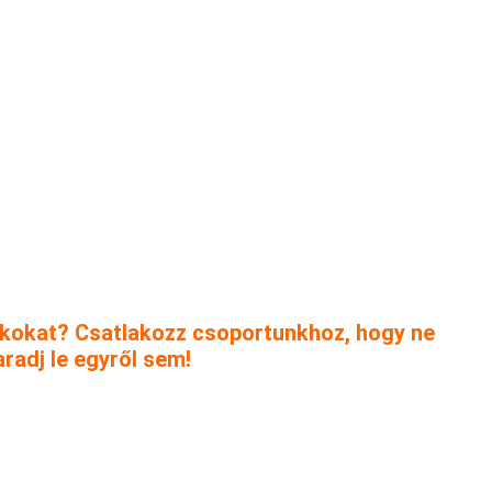
ékokat? Csatlakozz csoportunkhoz, hogy ne
radj le egyről sem!