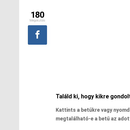
180
Megosztás
Találd ki, hogy kikre gondol
Kattints a betűkre vagy nyomd
megtalálható-e a betű az adot