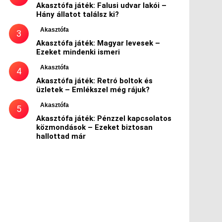
Akasztófa játék: Falusi udvar lakói –
Hány állatot találsz ki?
Akasztófa
Akasztófa játék: Magyar levesek –
Ezeket mindenki ismeri
Akasztófa
Akasztófa játék: Retró boltok és
üzletek – Emlékszel még rájuk?
Akasztófa
Akasztófa játék: Pénzzel kapcsolatos
közmondások – Ezeket biztosan
hallottad már