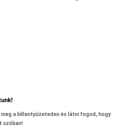
tunk!
 meg a billentyűzeteden és látni fogod, hogy
t szóban!