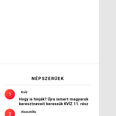
NÉPSZERŰEK
Kvíz
Hogy is hívják? Újra ismert magyarok
keresztneveit keressük KVÍZ 11. rész
Akasztófa