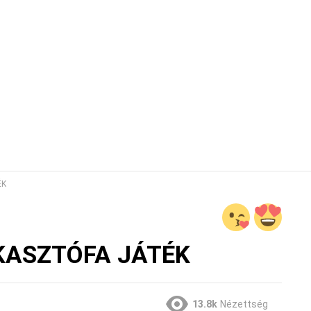
ÉK
AKASZTÓFA JÁTÉK
13.8k
Nézettség