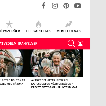
facebook
instagram
pinterest
youtube
NÉPSZERŰEK
FELKAPOTTAK
MOST FUTNAK
SEARCH
LOGIN
ATVÉDELMI IRÁNYELVEK
: RETRÓ BOLTOK ÉS
AKASZTÓFA JÁTÉK: PÉNZZEL
AKASZTÓFA JÁT
SZEL MÉG RÁJUK?
KAPCSOLATOS KÖZMONDÁSOK –
TÁRGYAK – EML
EZEKET BIZTOSAN HALLOTTAD MÁR