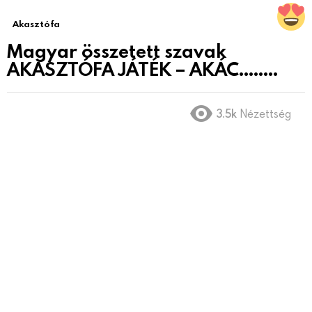
Akasztófa
Magyar összetett szavak
AKASZTÓFA JÁTÉK – AKÁC……..
3.5k
Nézettség