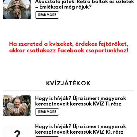
Akasztófa játék: Retró boltok és üzletek
– Emlékszel még rájuk?
READ MORE
Ha szereted a kvízeket, érdekes fejtörőket,
akkor csatlakozz Facebook csoportunkhoz!
KVÍZJÁTÉKOK
Hogy is hívják? Újra ismert magyarok
keresztneveit keressük KVÍZ 11. rész
READ MORE
Hogy is hívják? Újra ismert magyarok
keresztneveit keressük KVÍZ 10. rész