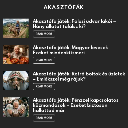
AKASZTÓFÁK
Akasztófa játék: Falusi udvar lakói –
Hány állatot találsz ki?
READ MORE
Akasztófa játék: Magyar levesek –
Ezeket mindenki ismeri
READ MORE
Akasztófa játék: Retró boltok és üzletek
– Emlékszel még rájuk?
READ MORE
Akasztófa játék: Pénzzel kapcsolatos
közmondások – Ezeket biztosan
hallottad már
READ MORE