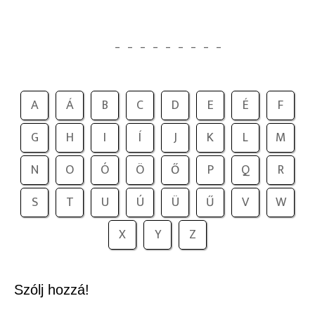
_
_
_
_
_
_
_
_
_
A
Á
B
C
D
E
É
F
G
H
I
Í
J
K
L
M
N
O
Ó
Ö
Ő
P
Q
R
S
T
U
Ú
Ü
Ű
V
W
X
Y
Z
Szólj hozzá!