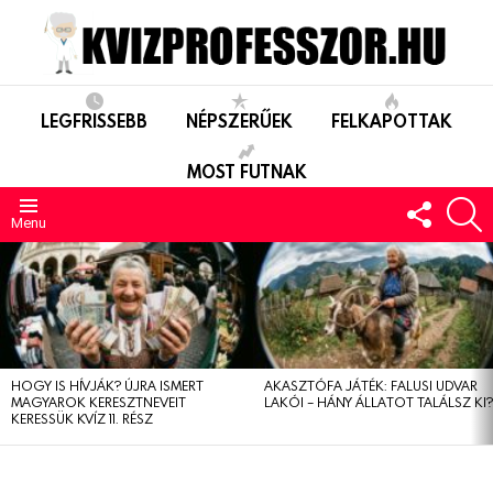
LEGFRISSEBB
NÉPSZERŰEK
FELKAPOTTAK
MOST FUTNAK
FOLLO
S
US
Menu
LEGUTÓBBIAK
HOGY IS HÍVJÁK? ÚJRA ISMERT
AKASZTÓFA JÁTÉK: FALUSI UDVAR
MAGYAROK KERESZTNEVEIT
LAKÓI – HÁNY ÁLLATOT TALÁLSZ KI
KERESSÜK KVÍZ 11. RÉSZ