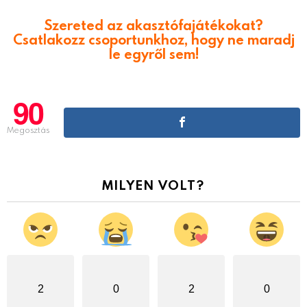
Szereted az akasztófajátékokat?
Csatlakozz csoportunkhoz, hogy ne maradj
le egyről sem!
90
Megosztás
MILYEN VOLT?
2
0
2
0