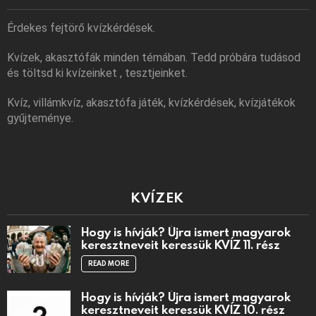
Érdekes fejtörő kvízkérdések.
Kvízek, akasztófák minden témában. Tedd próbára tudásod
és töltsd ki kvízeinket , tesztjeinket.
Kvíz, villámkvíz, akasztófa játék, kvízkérdések, kvízjátékok
gyűjteménye.
KVÍZEK
Hogy is hívják? Újra ismert magyarok
keresztneveit keressük KVÍZ 11. rész
READ MORE
Hogy is hívják? Újra ismert magyarok
keresztneveit keressük KVÍZ 10. rész