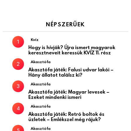
NÉPSZERŰEK
Kvíz
Hogy is hívják? Újra ismert magyarok
keresztneveit keressük KVÍZ 11. rész
Akasztófa
Akasztófa játék: Falusi udvar lakói –
Hány állatot találsz ki?
Akasztófa
Akasztófa játék: Magyar levesek –
Ezeket mindenki ismeri
Akasztófa
Akasztófa játék: Retró boltok és
üzletek – Emlékszel még rájuk?
Akasztófa