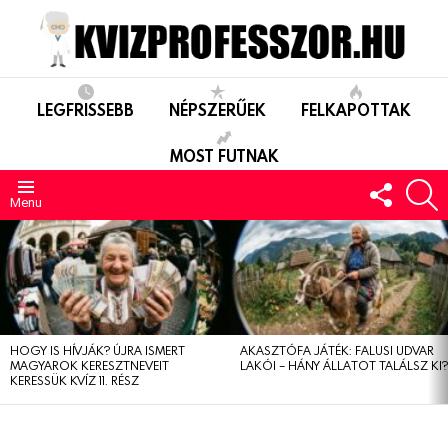
LEGFRISSEBB
NÉPSZERŰEK
FELKAPOTTAK
MOST FUTNAK
FOLLO
S
US
Menu
LEGUTÓBBIAK
HOGY IS HÍVJÁK? ÚJRA ISMERT
AKASZTÓFA JÁTÉK: FALUSI UDVAR
MAGYAROK KERESZTNEVEIT
LAKÓI – HÁNY ÁLLATOT TALÁLSZ KI
KERESSÜK KVÍZ 11. RÉSZ