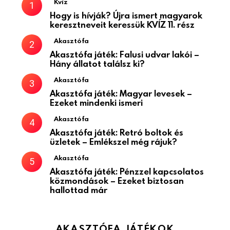
Kvíz
Hogy is hívják? Újra ismert magyarok
keresztneveit keressük KVÍZ 11. rész
Akasztófa
Akasztófa játék: Falusi udvar lakói –
Hány állatot találsz ki?
Akasztófa
Akasztófa játék: Magyar levesek –
Ezeket mindenki ismeri
Akasztófa
Akasztófa játék: Retró boltok és
üzletek – Emlékszel még rájuk?
Akasztófa
Akasztófa játék: Pénzzel kapcsolatos
közmondások – Ezeket biztosan
hallottad már
AKASZTÓFA JÁTÉKOK