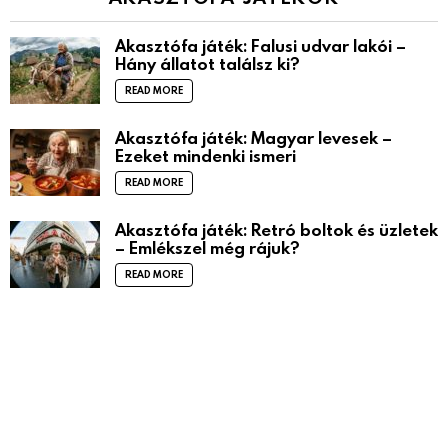
Akasztófa játék: Falusi udvar lakói –
Hány állatot találsz ki?
READ MORE
Akasztófa játék: Magyar levesek –
Ezeket mindenki ismeri
READ MORE
Akasztófa játék: Retró boltok és üzletek
– Emlékszel még rájuk?
READ MORE