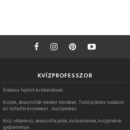
facebook
instagram
pinterest
youtube
KVÍZPROFESSZOR
Érdekes fejtörő kvízkérdések.
Kvízek, akasztófák minden témában. Tedd próbára tudásod
és töltsd ki kvízeinket , tesztjeinket.
Kvíz, villámkvíz, akasztófa játék, kvízkérdések, kvízjátékok
gyűjteménye.