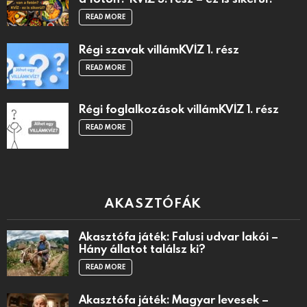
READ MORE
Régi szavak villámKVÍZ 1. rész
READ MORE
Régi foglalkozások villámKVÍZ 1. rész
READ MORE
AKASZTÓFÁK
Akasztófa játék: Falusi udvar lakói –
Hány állatot találsz ki?
READ MORE
Akasztófa játék: Magyar levesek –