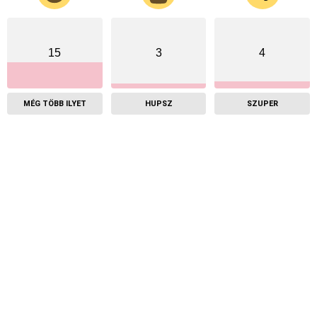
15
3
4
MÉG TÖBB ILYET
HUPSZ
SZUPER