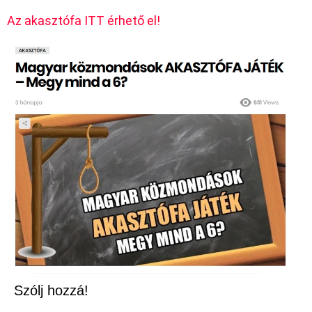
Az akasztófa ITT érhető el!
Szólj hozzá!