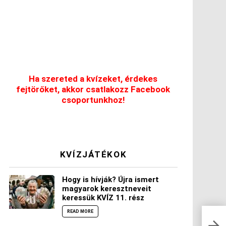
Ha szereted a kvízeket, érdekes
fejtörőket, akkor csatlakozz Facebook
csoportunkhoz!
KVÍZJÁTÉKOK
Hogy is hívják? Újra ismert
magyarok keresztneveit
keressük KVÍZ 11. rész
READ MORE
Hány