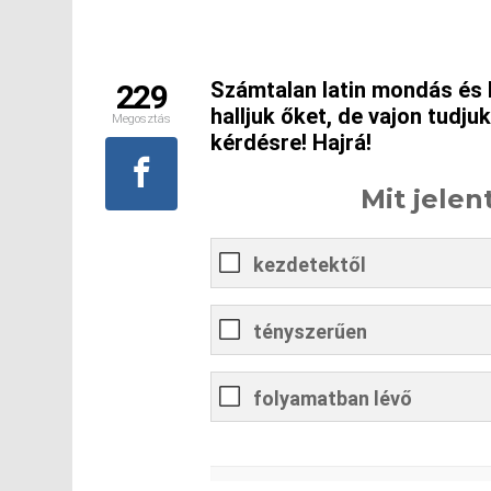
Számtalan latin mondás és 
229
halljuk őket, de vajon tudjuk
Megosztás
kérdésre! Hajrá!
Mit jelen
kezdetektől
tényszerűen
folyamatban lévő
0