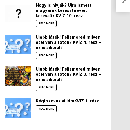
szer
Hogy is hívják? Újra ismert
magyarok keresztneveit
keressük KVÍZ 10. rész
READ MORE
Újabb játék! Felismered milyen
étel van a fotón? KVÍZ 4. rész –
ez is sikerül?
READ MORE
Újabb játék! Felismered milyen
étel van a fotón? KVÍZ 3. rész –
ez is sikerül?
READ MORE
Régi szavak villámKVÍZ 1. rész
READ MORE