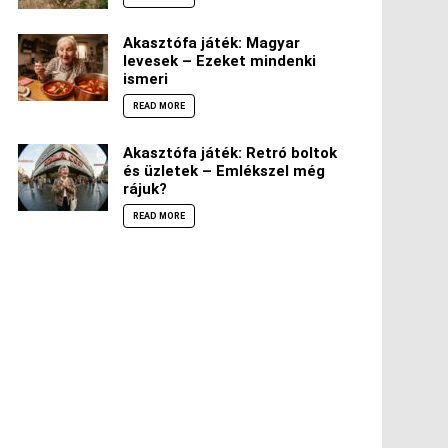
Akasztófa játék: Magyar
levesek – Ezeket mindenki
ismeri
READ MORE
Akasztófa játék: Retró boltok
és üzletek – Emlékszel még
rájuk?
READ MORE