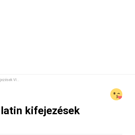
LÁMKVÍZ 1. rész
latin kifejezések