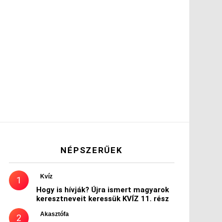
NÉPSZERŰEK
Kvíz
Hogy is hívják? Újra ismert magyarok
keresztneveit keressük KVÍZ 11. rész
Akasztófa