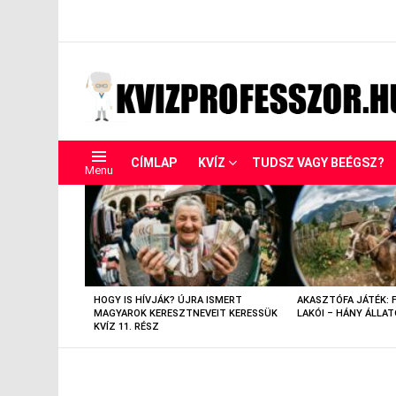
CÍMLAP
KVÍZ
TUDSZ VAGY BEÉGSZ?
Menu
LEGUTÓBBIAK
HOGY IS HÍVJÁK? ÚJRA ISMERT
AKASZTÓFA JÁTÉK: 
MAGYAROK KERESZTNEVEIT KERESSÜK
LAKÓI – HÁNY ÁLLAT
KVÍZ 11. RÉSZ