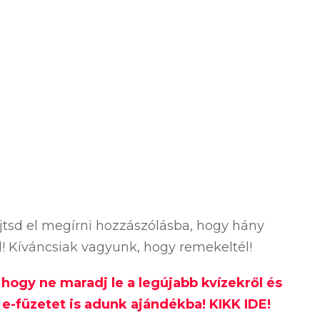
ejtsd el megírni hozzászólásba, hogy hány
ól! Kíváncsiak vagyunk, hogy remekeltél!
, hogy ne maradj le a legújabb kvízekről és
e-füzetet is adunk ajándékba! KIKK IDE!