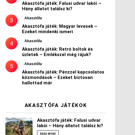
Akasztófa játék: Falusi udvar lakói –
Hány állatot találsz ki?
Akasztófa
Akasztófa játék: Magyar levesek –
Ezeket mindenki ismeri
Akasztófa
Akasztófa játék: Retró boltok és
üzletek – Emlékszel még rájuk?
Akasztófa
Akasztófa játék: Pénzzel kapcsolatos
közmondások – Ezeket biztosan
hallottad már
AKASZTÓFA JÁTÉKOK
Akasztófa játék: Falusi udvar
lakói – Hány állatot találsz ki?
READ MORE