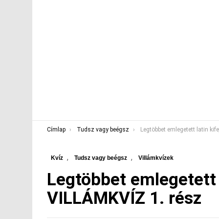
You are here:
Címlap
Tudsz vagy beégsz
Legtöbbet emlegetett latin kifejezések VIL
,
,
Kvíz
Tudsz vagy beégsz
Villámkvízek
Legtöbbet emlegetett 
VILLÁMKVÍZ 1. rész