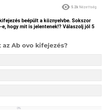
5.2k
Nézettség
kifejezés beépült a köznyelvbe. Sokszor
-e, hogy mit is jelentenek!? Válaszolj jól 5
t az Ab ovo kifejezés?
0%