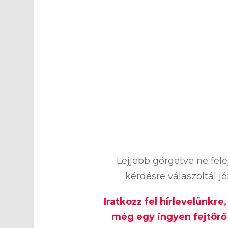
%
Lejjebb görgetve ne fel
kérdésre válaszoltál j
Iratkozz fel hírlevelünkre
még egy ingyen fejtörő 