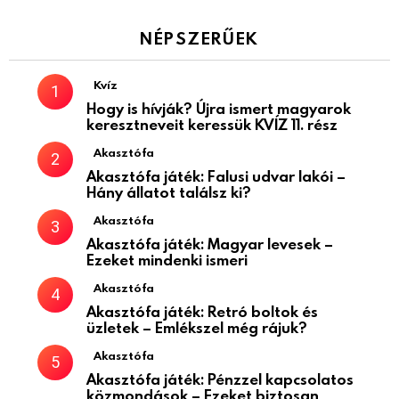
NÉPSZERŰEK
Kvíz
Hogy is hívják? Újra ismert magyarok
keresztneveit keressük KVÍZ 11. rész
Akasztófa
Akasztófa játék: Falusi udvar lakói –
Hány állatot találsz ki?
Akasztófa
Akasztófa játék: Magyar levesek –
Ezeket mindenki ismeri
Akasztófa
Akasztófa játék: Retró boltok és
üzletek – Emlékszel még rájuk?
Akasztófa
Akasztófa játék: Pénzzel kapcsolatos
közmondások – Ezeket biztosan