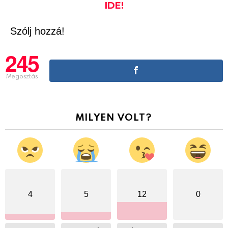
IDE!
Szólj hozzá!
245
Megosztás
MILYEN VOLT?
4
5
12
0