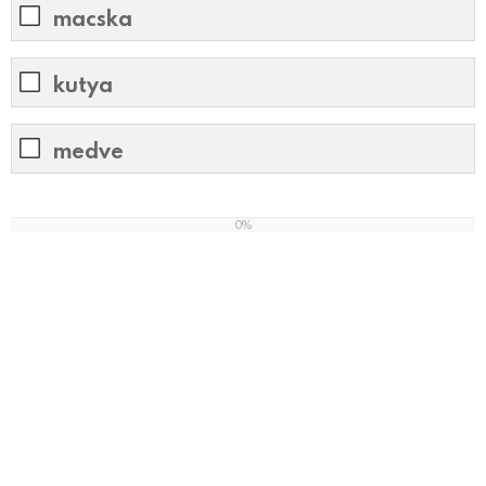
macska
kutya
medve
0%
0
%