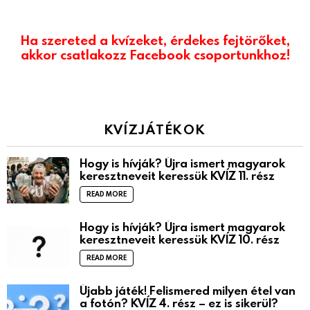
Ha szereted a kvízeket, érdekes fejtörőket,
akkor csatlakozz Facebook csoportunkhoz!
KVÍZJÁTÉKOK
Hogy is hívják? Újra ismert magyarok
keresztneveit keressük KVÍZ 11. rész
READ MORE
Hogy is hívják? Újra ismert magyarok
keresztneveit keressük KVÍZ 10. rész
READ MORE
Újabb játék! Felismered milyen étel van
a fotón? KVÍZ 4. rész – ez is sikerül?