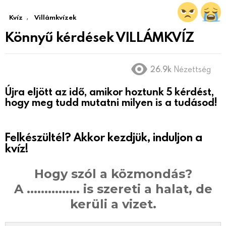
,
Kvíz
Villámkvízek
Könnyű kérdések VILLÁMKVÍZ
26.9k
Nézettség
Újra eljött az idő, amikor hoztunk 5 kérdést,
hogy meg tudd mutatni milyen is a tudásod!
Felkészültél? Akkor kezdjük, induljon a
kvíz!
Hogy szól a közmondás?
A ............... is szereti a halat, de
kerüli a vizet.