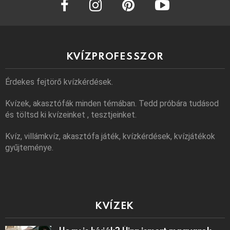
KVÍZPROFESSZOR
Érdekes fejtörő kvízkérdések.
Kvízek, akasztófák minden témában. Tedd próbára tudásod
és töltsd ki kvízeinket , tesztjeinket.
Kvíz, villámkvíz, akasztófa játék, kvízkérdések, kvízjátékok
gyűjteménye.
KVÍZEK