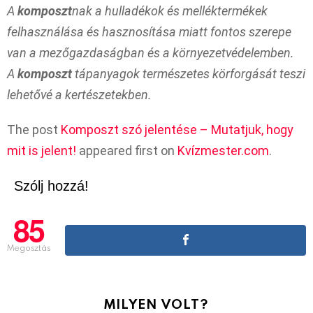
A
komposzt
nak a hulladékok és melléktermékek
felhasználása és hasznosítása miatt fontos szerepe
van a mezőgazdaságban és a környezetvédelemben.
A
komposzt
tápanyagok természetes körforgását teszi
lehetővé a kertészetekben.
The post
Komposzt szó jelentése – Mutatjuk, hogy
mit is jelent!
appeared first on
Kvízmester.com
.
Szólj hozzá!
85
Megosztás
MILYEN VOLT?