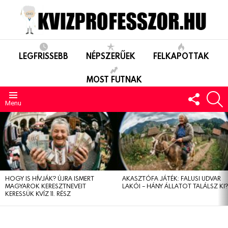
LEGFRISSEBB
NÉPSZERŰEK
FELKAPOTTAK
MOST FUTNAK
FOLLO
S
US
Menu
LEGUTÓBBIAK
HOGY IS HÍVJÁK? ÚJRA ISMERT
AKASZTÓFA JÁTÉK: FALUSI UDVAR
MAGYAROK KERESZTNEVEIT
LAKÓI – HÁNY ÁLLATOT TALÁLSZ KI
KERESSÜK KVÍZ 11. RÉSZ