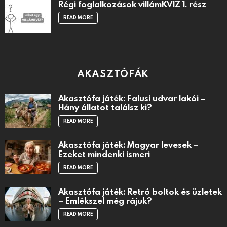
Régi foglalkozások villámKVÍZ 1. rész
READ MORE
AKASZTÓFÁK
Akasztófa játék: Falusi udvar lakói –
Hány állatot találsz ki?
READ MORE
Akasztófa játék: Magyar levesek –
Ezeket mindenki ismeri
READ MORE
Akasztófa játék: Retró boltok és üzletek
– Emlékszel még rájuk?
READ MORE