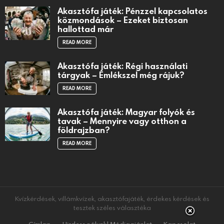
Akasztófa játék: Pénzzel kapcsolatos
közmondások – Ezeket biztosan
hallottad már
READ MORE
Akasztófa játék: Régi használati
tárgyak – Emlékszel még rájuk?
READ MORE
Akasztófa játék: Magyar folyók és
tavak – Mennyire vagy otthon a
földrajzban?
READ MORE
Kvízkérdések, villámkvízek, akasztófajáték, érdekes kérdések és
tesztek széles választéka
Címlap
Hirdess nálunk! Médiaajánlat
Kapcsolat