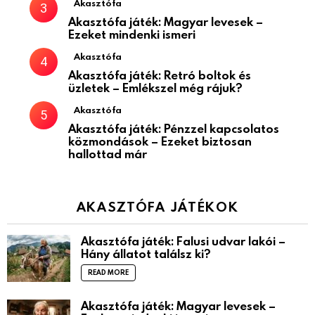
Akasztófa
Akasztófa játék: Magyar levesek –
Ezeket mindenki ismeri
Akasztófa
Akasztófa játék: Retró boltok és
üzletek – Emlékszel még rájuk?
Akasztófa
Akasztófa játék: Pénzzel kapcsolatos
közmondások – Ezeket biztosan
hallottad már
AKASZTÓFA JÁTÉKOK
Akasztófa játék: Falusi udvar lakói –
Hány állatot találsz ki?
READ MORE
Akasztófa játék: Magyar levesek –