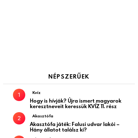
NÉPSZERŰEK
Kvíz
Hogy is hívják? Újra ismert magyarok
keresztneveit keressük KVÍZ 11. rész
Akasztófa
Akasztófa játék: Falusi udvar lakói –
Hány állatot találsz ki?