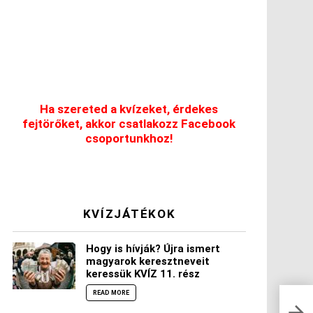
Ha szereted a kvízeket, érdekes
fejtörőket, akkor csatlakozz Facebook
csoportunkhoz!
KVÍZJÁTÉKOK
Hogy is hívják? Újra ismert
magyarok keresztneveit
keressük KVÍZ 11. rész
READ MORE
Kis 