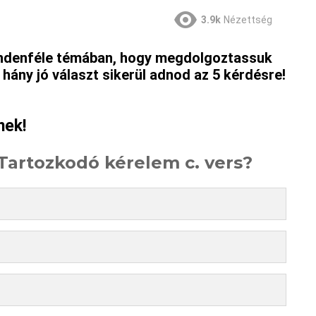
3.9k
Nézettség
indenféle témában, hogy megdolgoztassuk
hány jó választ sikerül adnod az 5 kérdésre!
nek!
Tartozkodó kérelem c. vers?