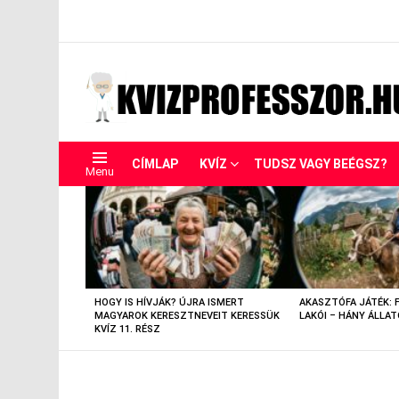
CÍMLAP
KVÍZ
TUDSZ VAGY BEÉGSZ?
Menu
LEGUTÓBBIAK
HOGY IS HÍVJÁK? ÚJRA ISMERT
AKASZTÓFA JÁTÉK: 
MAGYAROK KERESZTNEVEIT KERESSÜK
LAKÓI – HÁNY ÁLLAT
KVÍZ 11. RÉSZ