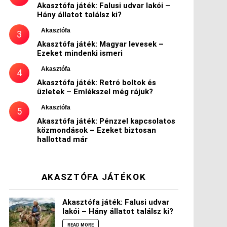
Akasztófa játék: Falusi udvar lakói –
Hány állatot találsz ki?
Akasztófa
Akasztófa játék: Magyar levesek –
Ezeket mindenki ismeri
Akasztófa
Akasztófa játék: Retró boltok és
üzletek – Emlékszel még rájuk?
Akasztófa
Akasztófa játék: Pénzzel kapcsolatos
közmondások – Ezeket biztosan
hallottad már
AKASZTÓFA JÁTÉKOK
Akasztófa játék: Falusi udvar
lakói – Hány állatot találsz ki?
READ MORE