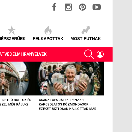
facebook
instagram
pinterest
youtube
NÉPSZERŰEK
FELKAPOTTAK
MOST FUTNAK
SEARCH
LOGIN
ATVÉDELMI IRÁNYELVEK
: RETRÓ BOLTOK ÉS
AKASZTÓFA JÁTÉK: PÉNZZEL
AKASZTÓFA JÁT
SZEL MÉG RÁJUK?
KAPCSOLATOS KÖZMONDÁSOK –
TÁRGYAK – EML
EZEKET BIZTOSAN HALLOTTAD MÁR