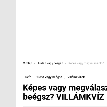
You are here:
Címlap
Tudsz vagy beégsz
Képes vagy megválaszolni? Tudsz vagy beég
,
,
Kvíz
Tudsz vagy beégsz
Villámkvízek
Képes vagy megválasz
beégsz? VILLÁMKVÍZ