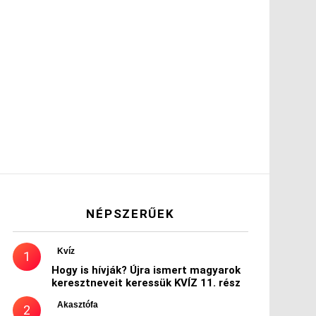
NÉPSZERŰEK
Kvíz
Hogy is hívják? Újra ismert magyarok
keresztneveit keressük KVÍZ 11. rész
Akasztófa