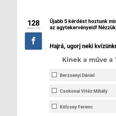
Újabb 5 kérdést hoztunk m
128
az agytekervényeid! Nézzük 
Megosztás
Hajrá, ugorj neki kvízünk
Kinek a műve a 
Berzsenyi Dániel
Csokonai Vitéz Mihály
Kölcsey Ferenc