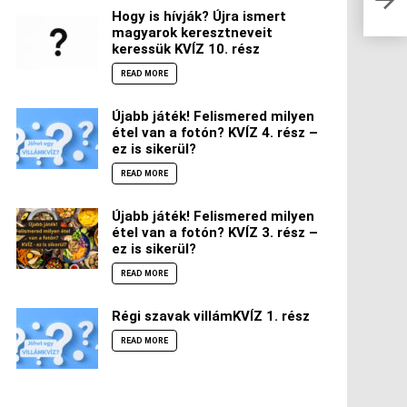
beé
Hogy is hívják? Újra ismert
magyarok keresztneveit
keressük KVÍZ 10. rész
READ MORE
Újabb játék! Felismered milyen
étel van a fotón? KVÍZ 4. rész –
ez is sikerül?
READ MORE
Újabb játék! Felismered milyen
étel van a fotón? KVÍZ 3. rész –
ez is sikerül?
READ MORE
Régi szavak villámKVÍZ 1. rész
READ MORE