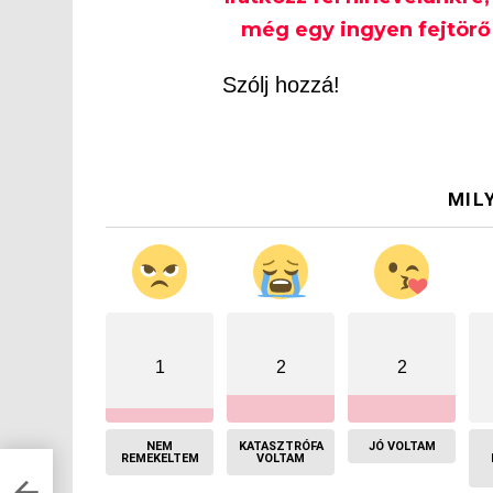
még egy ingyen fejtörő 
Szólj hozzá!
MIL
1
2
2
NEM
KATASZTRÓFA
JÓ VOLTAM
REMEKELTEM
VOLTAM
zött