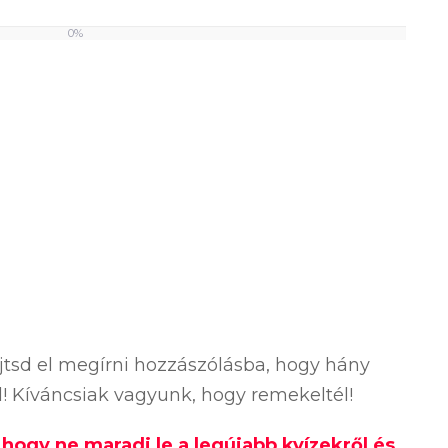
0%
ejtsd el megírni hozzászólásba, hogy hány
ól! Kíváncsiak vagyunk, hogy remekeltél!
, hogy ne maradj le a legújabb kvízekről és