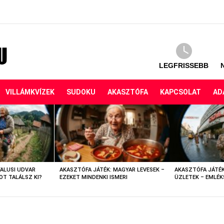
LEGFRISSEBB
VILLÁMKVÍZEK
SUDOKU
AKASZTÓFA
KAPCSOLAT
AD
FALUSI UDVAR
AKASZTÓFA JÁTÉK: MAGYAR LEVESEK –
AKASZTÓFA JÁTÉK
OT TALÁLSZ KI?
EZEKET MINDENKI ISMERI
ÜZLETEK – EMLÉK