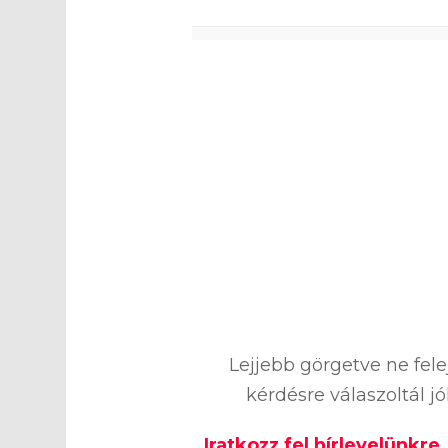
0
%
Lejjebb görgetve ne fel
kérdésre válaszoltál j
Iratkozz fel hírlevelünkre