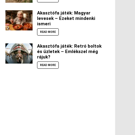
Akasztófa játék: Magyar
levesek – Ezeket mindenki
ismeri
READ MORE
Akasztófa játék: Retró boltok
és üzletek – Emlékszel még
rájuk?
READ MORE